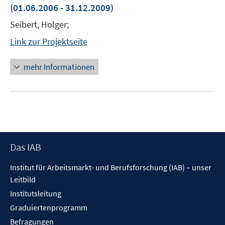
(01.06.2006 - 31.12.2009)
Seibert, Holger;
Link zur Projektseite
mehr Informationen
Footer
Das IAB
Inhalt
Institut für Arbeitsmarkt- und Berufsforschung (IAB) – unser
Leitbild
Institutsleitung
Graduiertenprogramm
Befragungen