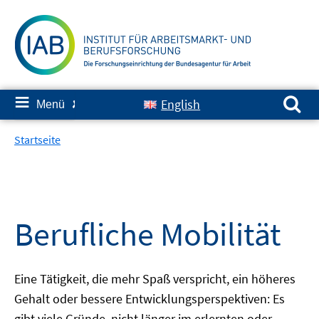
Springe
zum
Inhalt
Suchen nach:
≡
English
Menü
✘
Startseite
Berufliche Mobilität
Eine Tätigkeit, die mehr Spaß verspricht, ein höheres
Gehalt oder bessere Entwicklungsperspektiven: Es
gibt viele Gründe, nicht länger im erlernten oder