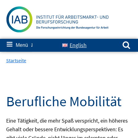
Springe
zum
Inhalt
Suchen nach:
≡
English
Menü
✘
Startseite
Berufliche Mobilität
Eine Tätigkeit, die mehr Spaß verspricht, ein höheres
Gehalt oder bessere Entwicklungsperspektiven: Es
gibt viele Gründe, nicht länger im erlernten oder