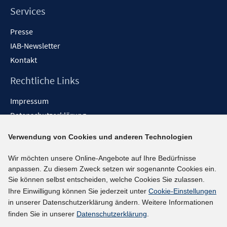
Services
Presse
IAB-Newsletter
Kontakt
Rechtliche Links
Impressum
Datenschutzerklärung
Erklärung zur Barrierefreiheit
Verwendung von Cookies und anderen Technologien
Barrieren melden
Wir möchten unsere Online-Angebote auf Ihre Bedürfnisse
Social-Media-Kanäle
anpassen. Zu diesem Zweck setzen wir sogenannte Cookies ein.
Sie können selbst entscheiden, welche Cookies Sie zulassen.
BlueSky
Ihre Einwilligung können Sie jederzeit unter
Cookie-Einstellungen
YouTube
in unserer Datenschutzerklärung ändern. Weitere Informationen
LinkedIn
finden Sie in unserer
Datenschutzerklärung
.