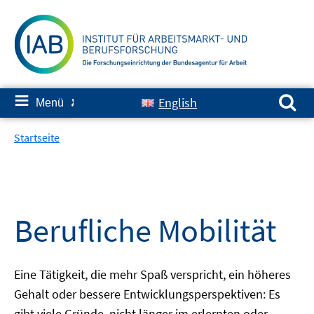
Springe
zum
Inhalt
Suchen nach:
≡
English
Menü
✘
Startseite
Berufliche Mobilität
Eine Tätigkeit, die mehr Spaß verspricht, ein höheres
Gehalt oder bessere Entwicklungsperspektiven: Es
gibt viele Gründe, nicht länger im erlernten oder