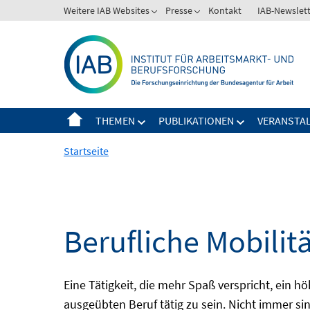
Springe
Weitere IAB Websites
Presse
Kontakt
IAB-Newslet
zum
Inhalt
THEMEN
PUBLIKATIONEN
VERANSTA
Startseite
Berufliche Mobilit
Eine Tätigkeit, die mehr Spaß verspricht, ein h
ausgeübten Beruf tätig zu sein. Nicht immer sin