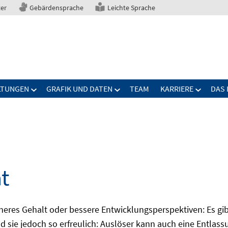
ter
Gebärdensprache
Leichte Sprache
LTUNGEN
GRAFIK UND DATEN
TEAM
KARRIERE
DAS 
ät
öheres Gehalt oder bessere Entwicklungsperspektiven: Es gib
d sie jedoch so erfreulich: Auslöser kann auch eine Entlass