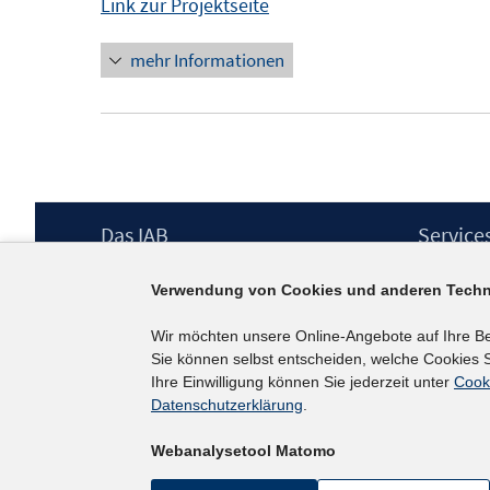
Link zur Projektseite
mehr Informationen
Footer
Das IAB
Service
Inhalt
Institut für Arbeitsmarkt- und
Presse
Verwendung von Cookies und anderen Techn
Berufsforschung (IAB) – unser Leitbild
IAB-Newsl
Institutsleitung
Kontakt
Wir möchten unsere Online-Angebote auf Ihre B
Graduiertenprogramm
Sie können selbst entscheiden, welche Cookies S
Befragungen
Ihre Einwilligung können Sie jederzeit unter
Cook
Projekte
Datenschutzerklärung
.
Wissenschaftlicher Beirat
Webanalysetool Matomo