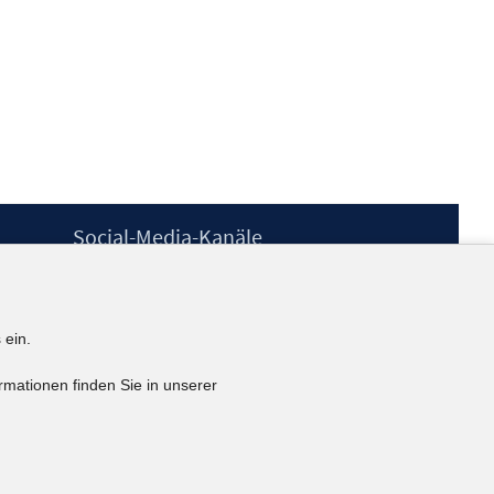
Social-Media-Kanäle
BlueSky
YouTube
LinkedIn
 ein.
XING
kununu
rmationen finden Sie in unserer
Netiquette