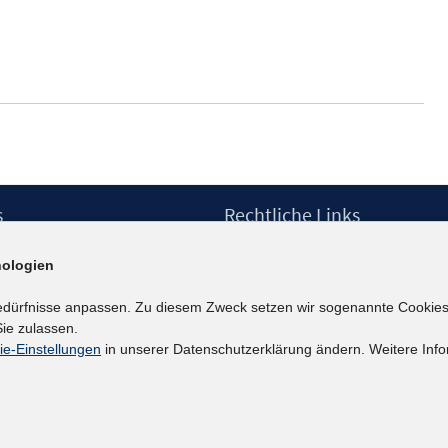
s
Rechtliche Links
Impressum
ologien
etter
Datenschutzerklärung
Erklärung zur Barrierefreiheit
edürfnisse anpassen. Zu diesem Zweck setzen wir sogenannte Cookies
Barrieren melden
ie zulassen.
ie-Einstellungen
in unserer Datenschutzerklärung ändern. Weitere Info