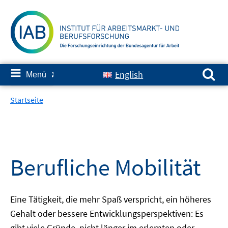
Springe
zum
Inhalt
Suchen nach:
≡
English
Menü
✘
Startseite
Berufliche Mobilität
Eine Tätigkeit, die mehr Spaß verspricht, ein höheres
Gehalt oder bessere Entwicklungsperspektiven: Es
gibt viele Gründe, nicht länger im erlernten oder