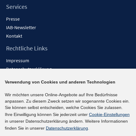
Services
Presse
IAB-Newsletter
Kontakt
Rechtliche Links
Impressum
Datenschutzerklärung
Erklärung zur Barrierefreiheit
Verwendung von Cookies und anderen Technologien
Barrieren melden
Wir möchten unsere Online-Angebote auf Ihre Bedürfnisse
Social-Media-Kanäle
anpassen. Zu diesem Zweck setzen wir sogenannte Cookies ein.
Sie können selbst entscheiden, welche Cookies Sie zulassen.
BlueSky
Ihre Einwilligung können Sie jederzeit unter
Cookie-Einstellungen
YouTube
in unserer Datenschutzerklärung ändern. Weitere Informationen
LinkedIn
finden Sie in unserer
Datenschutzerklärung
.