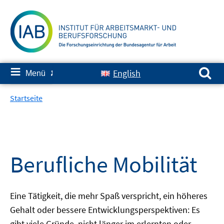
Springe
zum
Inhalt
Suchen nach:
≡
English
Menü
✘
Startseite
Berufliche Mobilität
Eine Tätigkeit, die mehr Spaß verspricht, ein höheres
Gehalt oder bessere Entwicklungsperspektiven: Es
gibt viele Gründe, nicht länger im erlernten oder