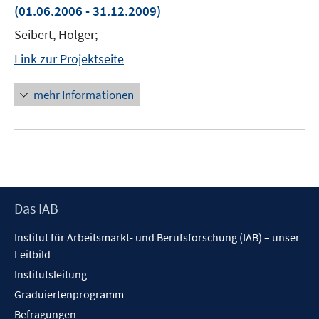
(01.06.2006 - 31.12.2009)
Seibert, Holger;
Link zur Projektseite
mehr Informationen
Footer
Das IAB
Inhalt
Institut für Arbeitsmarkt- und Berufsforschung (IAB) – unser
Leitbild
Institutsleitung
Graduiertenprogramm
Befragungen