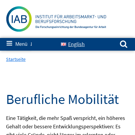
Springe
zum
Inhalt
Suchen nach:
≡
English
Menü
✘
Startseite
Berufliche Mobilität
Eine Tätigkeit, die mehr Spaß verspricht, ein höheres
Gehalt oder bessere Entwicklungsperspektiven: Es
gibt viele Gründe, nicht länger im erlernten oder