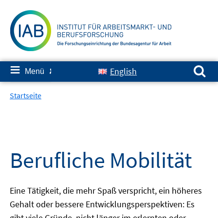
Springe
zum
Inhalt
Suchen nach:
≡
English
Menü
✘
Startseite
Berufliche Mobilität
Eine Tätigkeit, die mehr Spaß verspricht, ein höheres
Gehalt oder bessere Entwicklungsperspektiven: Es
gibt viele Gründe, nicht länger im erlernten oder