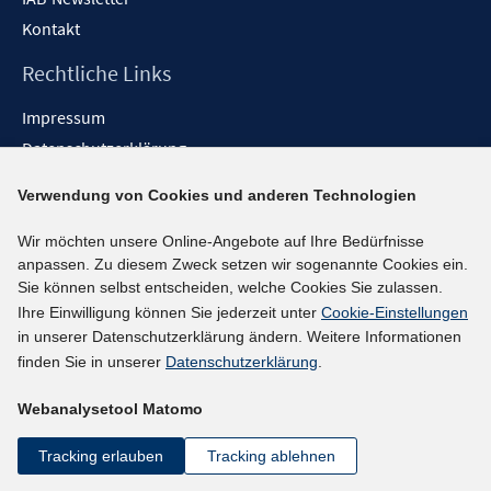
Kontakt
Rechtliche Links
Impressum
Datenschutzerklärung
Erklärung zur Barrierefreiheit
Verwendung von Cookies und anderen Technologien
Barrieren melden
Wir möchten unsere Online-Angebote auf Ihre Bedürfnisse
Social-Media-Kanäle
anpassen. Zu diesem Zweck setzen wir sogenannte Cookies ein.
Sie können selbst entscheiden, welche Cookies Sie zulassen.
BlueSky
Ihre Einwilligung können Sie jederzeit unter
Cookie-Einstellungen
YouTube
in unserer Datenschutzerklärung ändern. Weitere Informationen
LinkedIn
finden Sie in unserer
Datenschutzerklärung
.
XING
Webanalysetool Matomo
kununu
Netiquette
Tracking erlauben
Tracking ablehnen