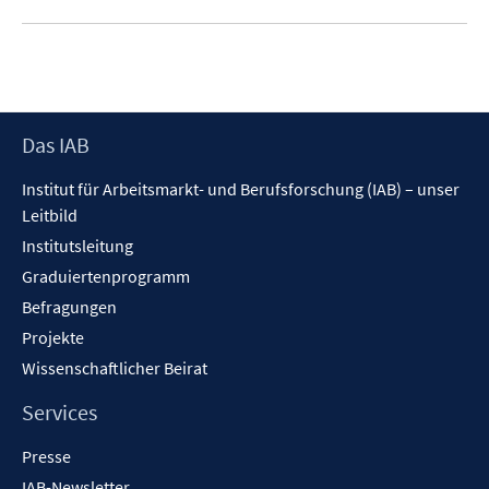
Footer
Das IAB
Inhalt
Institut für Arbeitsmarkt- und Berufsforschung (IAB) – unser
Leitbild
Institutsleitung
Graduiertenprogramm
Befragungen
Projekte
Wissenschaftlicher Beirat
Services
Presse
IAB-Newsletter