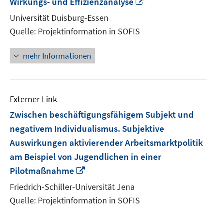
In
Wirkungs- und Effizienzanalyse
neuem
Universität Duisburg-Essen
Fenster
Quelle: Projektinformation in SOFIS
öffnen
mehr Informationen
Externer Link
Zwischen beschäftigungsfähigem Subjekt und
negativem Individualismus. Subjektive
Auswirkungen aktivierender Arbeitsmarktpolitik
am Beispiel von Jugendlichen in einer
In
Pilotmaßnahme
neuem
Friedrich-Schiller-Universität Jena
Fenster
Quelle: Projektinformation in SOFIS
öffnen