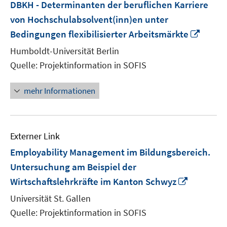
DBKH - Determinanten der beruflichen Karriere
von Hochschulabsolvent(inn)en unter
In
Bedingungen flexibilisierter Arbeitsmärkte
neue
Humboldt-Universität Berlin
Fenst
Quelle: Projektinformation in SOFIS
öffne
mehr Informationen
Externer Link
Employability Management im Bildungsbereich.
Untersuchung am Beispiel der
In
Wirtschaftslehrkräfte im Kanton Schwyz
neuem
Universität St. Gallen
Fenster
Quelle: Projektinformation in SOFIS
öffnen