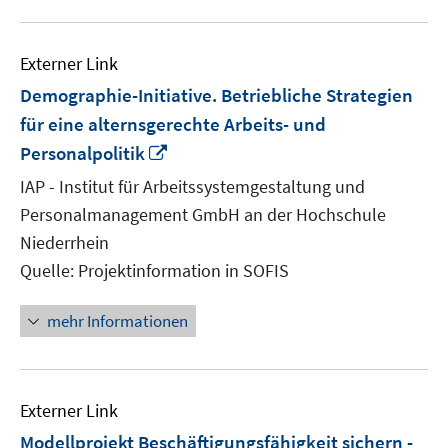
Externer Link
Demographie-Initiative. Betriebliche Strategien
für eine alternsgerechte Arbeits- und
In
Personalpolitik
neuem
IAP - Institut für Arbeitssystemgestaltung und
Fenster
Personalmanagement GmbH an der Hochschule
öffnen
Niederrhein
Quelle: Projektinformation in SOFIS
mehr Informationen
Externer Link
Modellprojekt Beschäftigungsfähigkeit sichern -