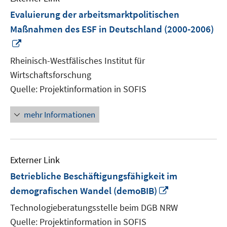
Evaluierung der arbeitsmarktpolitischen
Maßnahmen des ESF in Deutschland (2000-2006)
In
neuem
Rheinisch-Westfälisches Institut für
Fenster
Wirtschaftsforschung
öffnen
Quelle: Projektinformation in SOFIS
mehr Informationen
Externer Link
Betriebliche Beschäftigungsfähigkeit im
In
demografischen Wandel (demoBIB)
neuem
Technologieberatungsstelle beim DGB NRW
Fenster
Quelle: Projektinformation in SOFIS
öffnen