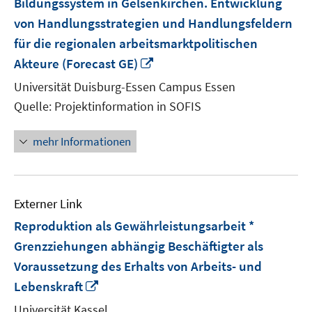
Bildungssystem in Gelsenkirchen. Entwicklung
von Handlungsstrategien und Handlungsfeldern
für die regionalen arbeitsmarktpolitischen
In
Akteure (Forecast GE)
neuem
Universität Duisburg-Essen Campus Essen
Fenster
Quelle: Projektinformation in SOFIS
öffnen
mehr Informationen
Externer Link
Reproduktion als Gewährleistungsarbeit *
Grenzziehungen abhängig Beschäftigter als
Voraussetzung des Erhalts von Arbeits- und
In
Lebenskraft
neuem
Universität Kassel