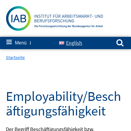
Springe
zum
Inhalt
Suchen nach:
≡
English
Menü
✘
Startseite
Employability/Besch
äftigungsfähigkeit
Der Begriff Beschäftigungsfähigkeit bzw.