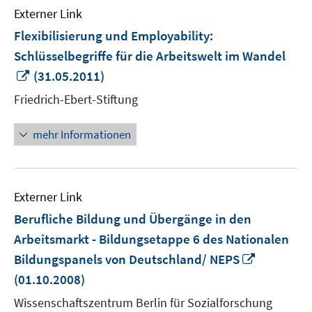
Externer Link
Flexibilisierung und Employability:
Schlüsselbegriffe für die Arbeitswelt im Wandel
In
(31.05.2011)
neuem
Friedrich-Ebert-Stiftung
Fenster
öffnen
mehr Informationen
Externer Link
Berufliche Bildung und Übergänge in den
Arbeitsmarkt - Bildungsetappe 6 des Nationalen
In
Bildungspanels von Deutschland/ NEPS
neuem
(01.10.2008)
Fenster
Wissenschaftszentrum Berlin für Sozialforschung
öffnen