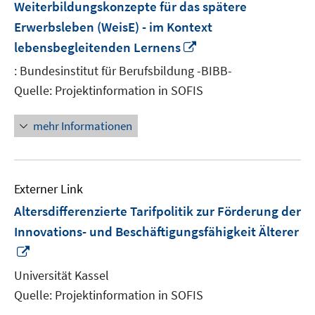
Weiterbildungskonzepte für das spätere
Erwerbsleben (WeisE) - im Kontext
In
lebensbegleitenden Lernens
neuem
: Bundesinstitut für Berufsbildung -BIBB-
Fenster
Quelle: Projektinformation in SOFIS
öffnen
mehr Informationen
Externer Link
Altersdifferenzierte Tarifpolitik zur Förderung der
Innovations- und Beschäftigungsfähigkeit Älterer
In
neuem
Universität Kassel
Fenster
Quelle: Projektinformation in SOFIS
öffnen