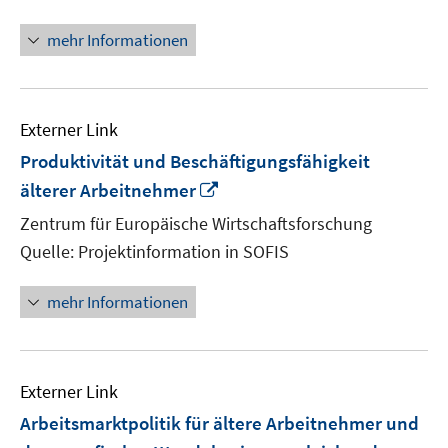
mehr Informationen
Externer Link
Produktivität und Beschäftigungsfähigkeit
In
älterer Arbeitnehmer
neuem
Zentrum für Europäische Wirtschaftsforschung
Fenster
Quelle: Projektinformation in SOFIS
öffnen
mehr Informationen
Externer Link
Arbeitsmarktpolitik für ältere Arbeitnehmer und