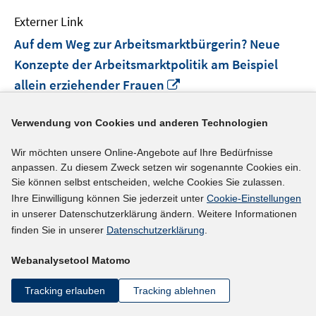
Externer Link
Auf dem Weg zur Arbeitsmarktbürgerin? Neue
Konzepte der Arbeitsmarktpolitik am Beispiel
In
allein erziehender Frauen
neuem
Freie Universität Berlin
Fenster
Verwendung von Cookies und anderen Technologien
Quelle: Projektinformation in SOFIS
öffnen
Wir möchten unsere Online-Angebote auf Ihre Bedürfnisse
mehr Informationen
anpassen. Zu diesem Zweck setzen wir sogenannte Cookies ein.
Sie können selbst entscheiden, welche Cookies Sie zulassen.
Ihre Einwilligung können Sie jederzeit unter
Cookie-Einstellungen
in unserer Datenschutzerklärung ändern. Weitere Informationen
Externer Link
finden Sie in unserer
Datenschutzerklärung
.
Diversity Management und Öffnung betrieblicher
Webanalysetool Matomo
In
Teilarbeitsmärkte
neuem
Tracking erlauben
Tracking ablehnen
ISO Institut für Sozialforschung und Sozialwirtschaft
Fenster
e.V.