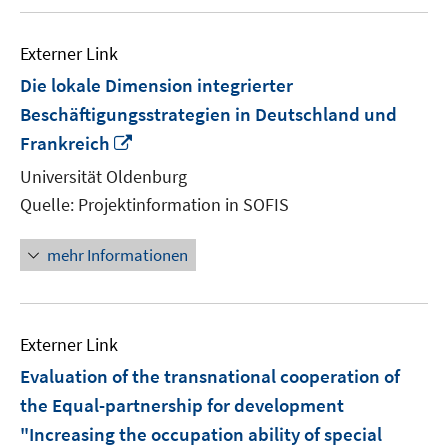
Externer Link
Die lokale Dimension integrierter
Beschäftigungsstrategien in Deutschland und
In
Frankreich
neuem
Universität Oldenburg
Fenster
Quelle: Projektinformation in SOFIS
öffnen
mehr Informationen
Externer Link
Evaluation of the transnational cooperation of
the Equal-partnership for development
"Increasing the occupation ability of special