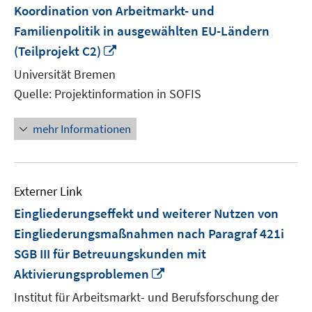
Koordination von Arbeitmarkt- und
Familienpolitik in ausgewählten EU-Ländern
In
(Teilprojekt C2)
neuem
Universität Bremen
Fenster
Quelle: Projektinformation in SOFIS
öffnen
mehr Informationen
Externer Link
Eingliederungseffekt und weiterer Nutzen von
Eingliederungsmaßnahmen nach Paragraf 421i
SGB III für Betreuungskunden mit
In
Aktivierungsproblemen
neuem
Institut für Arbeitsmarkt- und Berufsforschung der
Fenster