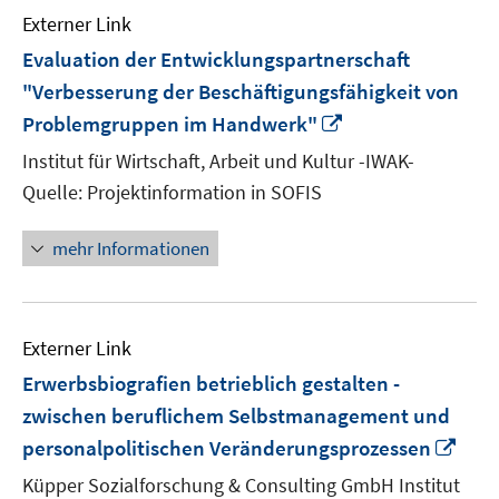
Externer Link
Evaluation der Entwicklungspartnerschaft
"Verbesserung der Beschäftigungsfähigkeit von
In
Problemgruppen im Handwerk"
neuem
Institut für Wirtschaft, Arbeit und Kultur -IWAK-
Fenster
Quelle: Projektinformation in SOFIS
öffnen
mehr Informationen
Externer Link
Erwerbsbiografien betrieblich gestalten -
zwischen beruflichem Selbstmanagement und
In
personalpolitischen Veränderungsprozessen
neu
Küpper Sozialforschung & Consulting GmbH Institut
Fens