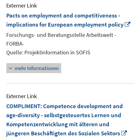
Externer Link
Pacts on employment and competitiveness -
In
implications for European employment policy
ne
Forschungs- und Beratungsstelle Arbeitswelt -
Fen
FORBA-
öff
Quelle: Projektinformation in SOFIS
mehr Informationen
Externer Link
COMPLIMENT: Competence development and
age-diversity - selbstgesteuertes Lernen und
Kompetenzentwicklung mit älteren und
In
jüngeren Beschäftigten des Sozialen Sektors
neu