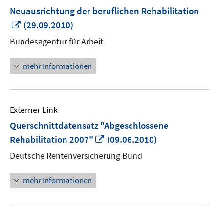
Neuausrichtung der beruflichen Rehabilitation
In
(29.09.2010)
neuem
Bundesagentur für Arbeit
Fenster
öffnen
mehr Informationen
Externer Link
Querschnittdatensatz "Abgeschlossene
In
Rehabilitation 2007"
(09.06.2010)
neuem
Deutsche Rentenversicherung Bund
Fenster
öffnen
mehr Informationen