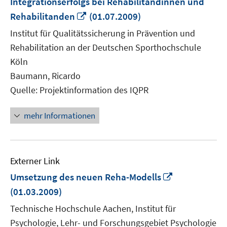
Integrationserfolgs bei Rehabilitandinnen und
In
Rehabilitanden
(01.07.2009)
neuem
Institut für Qualitätssicherung in Prävention und
Fenster
Rehabilitation an der Deutschen Sporthochschule
öffnen
Köln
Baumann, Ricardo
Quelle: Projektinformation des IQPR
mehr Informationen
Externer Link
In
Umsetzung des neuen Reha-Modells
neuem
(01.03.2009)
Fenster
Technische Hochschule Aachen, Institut für
öffnen
Psychologie, Lehr- und Forschungsgebiet Psychologie