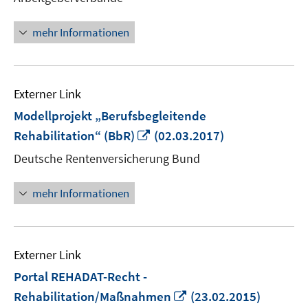
öffnen
mehr Informationen
Externer Link
Modellprojekt „Berufsbegleitende
In
Rehabilitation“ (BbR)
(02.03.2017)
neuem
Deutsche Rentenversicherung Bund
Fenster
öffnen
mehr Informationen
Externer Link
Portal REHADAT-Recht -
In
Rehabilitation/Maßnahmen
(23.02.2015)