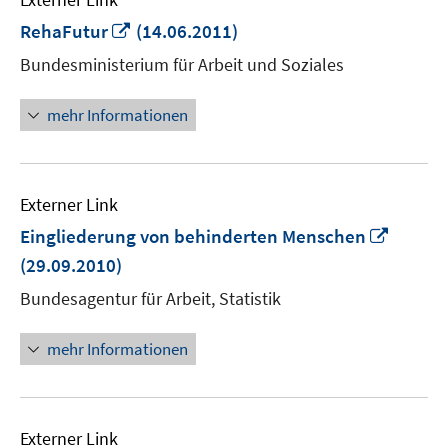
In
RehaFutur
(14.06.2011)
neuem
Bundesministerium für Arbeit und Soziales
Fenster
öffnen
mehr Informationen
Externer Link
In
Eingliederung von behinderten Menschen
neuem
(29.09.2010)
Fenste
Bundesagentur für Arbeit, Statistik
öffnen
mehr Informationen
Externer Link