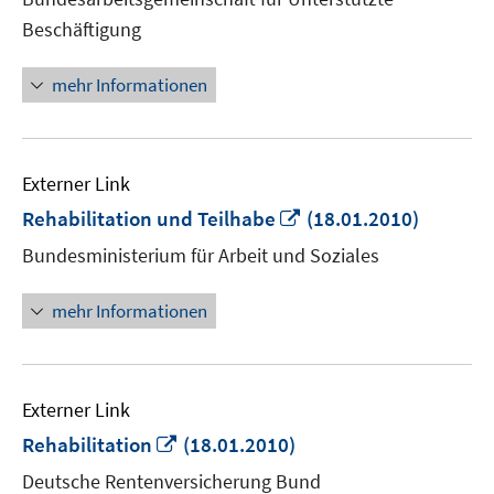
öffnen
Beschäftigung
mehr Informationen
Externer Link
In
Rehabilitation und Teilhabe
(18.01.2010)
neuem
Bundesministerium für Arbeit und Soziales
Fenster
öffnen
mehr Informationen
Externer Link
In
Rehabilitation
(18.01.2010)
neuem
Deutsche Rentenversicherung Bund