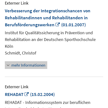
Externer Link
Verbesserung der Integrationschancen von
Rehabilitandinnen und Rehabilitanden in
In
Berufsförderungswerken
(01.01.2007)
neuem
Institut für Qualitätssicherung in Prävention und
Fenster
Rehabilitation an der Deutschen Sporthochschule
öffnen
Köln
Schmidt, Christof
mehr Informationen
Externer Link
In
REHADAT
(15.02.2004)
neuem
REHADAT - Informationssystem zur beruflichen
Fenster