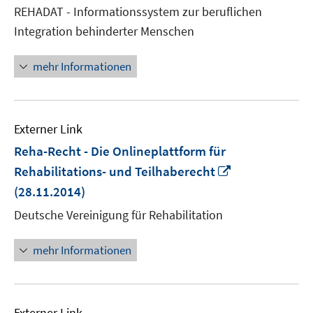
neuem
REHADAT - Informationssystem zur beruflichen
Fenster
Integration behinderter Menschen
öffnen
mehr Informationen
Externer Link
Reha-Recht - Die Onlineplattform für
In
Rehabilitations- und Teilhaberecht
neuem
(28.11.2014)
Fenster
Deutsche Vereinigung für Rehabilitation
öffnen
mehr Informationen
Externer Link