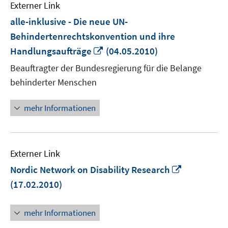
Externer Link
alle-inklusive - Die neue UN-
Behindertenrechtskonvention und ihre
In
Handlungsaufträge
(04.05.2010)
neuem
Beauftragter der Bundesregierung für die Belange
Fenster
behinderter Menschen
öffnen
mehr Informationen
Externer Link
In
Nordic Network on Disability Research
neuem
(17.02.2010)
Fenster
öffnen
mehr Informationen