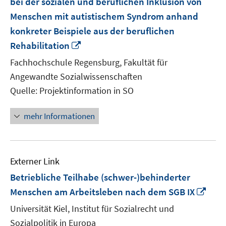
bei der sozialen und beruflichen Inklusion von
Menschen mit autistischem Syndrom anhand
konkreter Beispiele aus der beruflichen
In
Rehabilitation
neuem
Fachhochschule Regensburg, Fakultät für
Fenster
Angewandte Sozialwissenschaften
öffnen
Quelle: Projektinformation in SO
mehr Informationen
Externer Link
Betriebliche Teilhabe (schwer-)behinderter
In
Menschen am Arbeitsleben nach dem SGB IX
neu
Universität Kiel, Institut für Sozialrecht und
Fens
Sozialpolitik in Europa