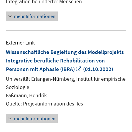
Integration behinderter Menschen
öffnen
mehr Informationen
Externer Link
Wissenschaftliche Begleitung des Modellprojekts
Integrative berufliche Rehabilitation von
In
Personen mit Aphasie (IBRA)
(01.10.2002)
neuem
Universität Erlangen-Nürnberg, Institut für empirische
Fenster
Soziologie
öffnen
Faßmann, Hendrik
Quelle: Projektinformation des ifes
mehr Informationen