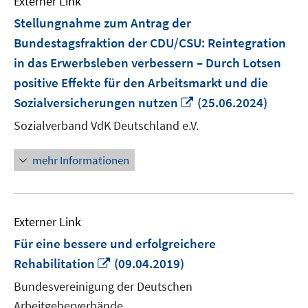
Externer Link
Stellungnahme zum Antrag der
Bundestagsfraktion der CDU/CSU: Reintegration
in das Erwerbsleben verbessern – Durch Lotsen
positive Effekte für den Arbeitsmarkt und die
In
Sozialversicherungen nutzen
(25.06.2024)
neuem
Sozialverband VdK Deutschland e.V.
Fenster
öffnen
mehr Informationen
Externer Link
Für eine bessere und erfolgreichere
In
Rehabilitation
(09.04.2019)
neuem
Bundesvereinigung der Deutschen
Fenster
Arbeitgeberverbände