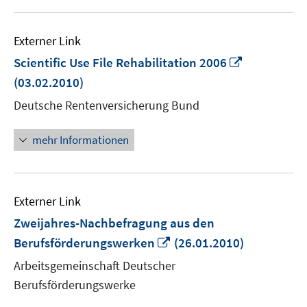
Externer Link
In
Scientific Use File Rehabilitation 2006
neuem
(03.02.2010)
Fenster
Deutsche Rentenversicherung Bund
öffnen
mehr Informationen
Externer Link
Zweijahres-Nachbefragung aus den
In
Berufsförderungswerken
(26.01.2010)
neuem
Arbeitsgemeinschaft Deutscher
Fenster
Berufsförderungswerke
öffnen