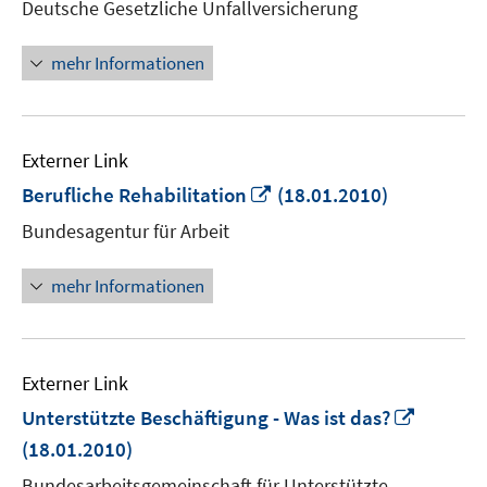
Deutsche Gesetzliche Unfallversicherung
Fenster
öffnen
mehr Informationen
Externer Link
In
Berufliche Rehabilitation
(18.01.2010)
neuem
Bundesagentur für Arbeit
Fenster
öffnen
mehr Informationen
Externer Link
In
Unterstützte Beschäftigung - Was ist das?
neuem
(18.01.2010)
Fenster
Bundesarbeitsgemeinschaft für Unterstützte