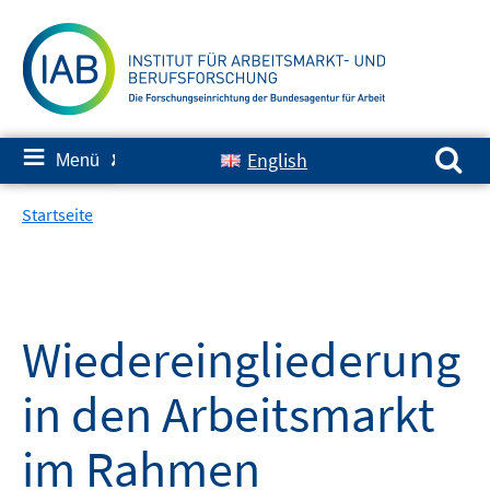
Springe
zum
Inhalt
Suchen nach:
≡
English
Menü
✘
Startseite
Wiedereingliederung
in den Arbeitsmarkt
im Rahmen