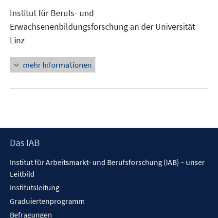
neuem
Institut für Berufs- und
Fenster
Erwachsenenbildungsforschung an der Universität
öffnen
Linz
mehr Informationen
Footer
Das IAB
Inhalt
Institut für Arbeitsmarkt- und Berufsforschung (IAB) – unser
Leitbild
Institutsleitung
Graduiertenprogramm
Befragungen