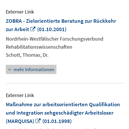
Externer Link
ZOBRA - Zielorientierte Beratung zur Rückkehr
In
zur Arbeit
(01.10.2001)
neuem
Nordrhein-Westfälischer Forschungsverbund
Fenster
Rehabilitationswissenschaften
öffnen
Schott, Thomas, Dr.
mehr Informationen
Externer Link
Maßnahme zur arbeitsorientierten Qualifikation
und Integration sehgeschädigter Arbeitsloser
In
(MARQUISA)
(01.01.1998)
neuem