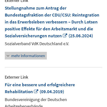
Externer Link
Stellungnahme zum Antrag der
Bundestagsfraktion der CDU/CSU: Reintegration
in das Erwerbsleben verbessern – Durch Lotsen
positive Effekte für den Arbeitsmarkt und die
In
Sozialversicherungen nutzen
(25.06.2024)
neuem
Sozialverband VdK Deutschland e.V.
Fenster
öffnen
mehr Informationen
Externer Link
Für eine bessere und erfolgreichere
In
Rehabilitation
(09.04.2019)
neuem
Bundesvereinigung der Deutschen
Fenster
Arbeitgeberverbände