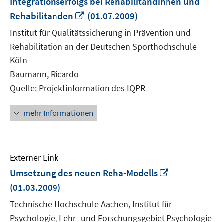
Integrationserfolgs bei Rehabilitandinnen und
In
Rehabilitanden
(01.07.2009)
neuem
Institut für Qualitätssicherung in Prävention und
Fenster
Rehabilitation an der Deutschen Sporthochschule
öffnen
Köln
Baumann, Ricardo
Quelle: Projektinformation des IQPR
mehr Informationen
Externer Link
In
Umsetzung des neuen Reha-Modells
neuem
(01.03.2009)
Fenster
Technische Hochschule Aachen, Institut für
öffnen
Psychologie, Lehr- und Forschungsgebiet Psychologie