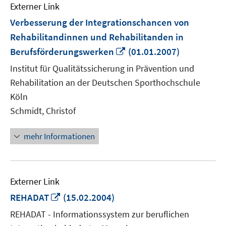
Externer Link
Verbesserung der Integrationschancen von
Rehabilitandinnen und Rehabilitanden in
In
Berufsförderungswerken
(01.01.2007)
neuem
Institut für Qualitätssicherung in Prävention und
Fenster
Rehabilitation an der Deutschen Sporthochschule
öffnen
Köln
Schmidt, Christof
mehr Informationen
Externer Link
In
REHADAT
(15.02.2004)
neuem
REHADAT - Informationssystem zur beruflichen
Fenster