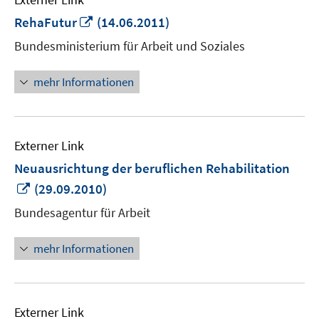
In
RehaFutur
(14.06.2011)
neuem
Bundesministerium für Arbeit und Soziales
Fenster
öffnen
mehr Informationen
Externer Link
Neuausrichtung der beruflichen Rehabilitation
In
(29.09.2010)
neuem
Bundesagentur für Arbeit
Fenster
öffnen
mehr Informationen
Externer Link