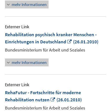
mehr Informationen
Externer Link
Rehabilitation psychisch kranker Menschen -
In
Einrichtungen in Deutschland
(26.01.2010)
neuem
Bundesministerium für Arbeit und Soziales
Fenster
öffnen
mehr Informationen
Externer Link
RehaFutur - Fortschritte für moderne
In
Rehabilitation nutzen
(26.01.2010)
neuem
Bundesministerium für Arbeit und Soziales
Fenster