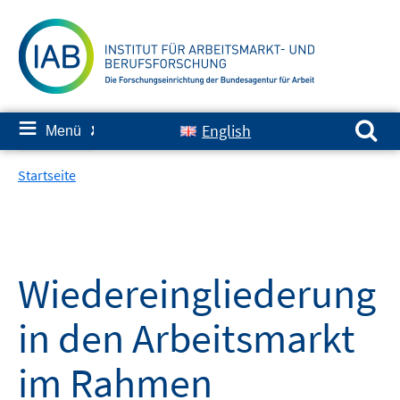
Springe
zum
Inhalt
Suchen nach:
≡
English
Menü
✘
Startseite
Wiedereingliederung
in den Arbeitsmarkt
im Rahmen