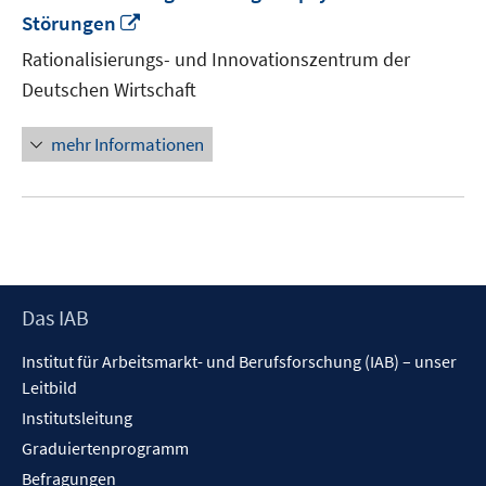
In
Störungen
neuem
Rationalisierungs- und Innovationszentrum der
Fenster
Deutschen Wirtschaft
öffnen
mehr Informationen
Footer
Das IAB
Inhalt
Institut für Arbeitsmarkt- und Berufsforschung (IAB) – unser
Leitbild
Institutsleitung
Graduiertenprogramm
Befragungen