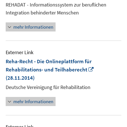
neuem
REHADAT - Informationssystem zur beruflichen
Fenster
Integration behinderter Menschen
öffnen
mehr Informationen
Externer Link
Reha-Recht - Die Onlineplattform für
In
Rehabilitations- und Teilhaberecht
neuem
(28.11.2014)
Fenster
Deutsche Vereinigung für Rehabilitation
öffnen
mehr Informationen
Externer Link