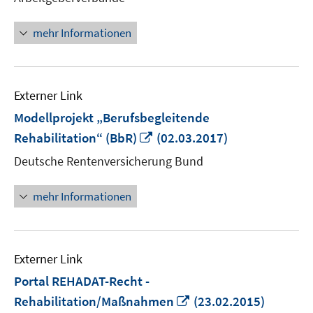
öffnen
mehr Informationen
Externer Link
Modellprojekt „Berufsbegleitende
In
Rehabilitation“ (BbR)
(02.03.2017)
neuem
Deutsche Rentenversicherung Bund
Fenster
öffnen
mehr Informationen
Externer Link
Portal REHADAT-Recht -
In
Rehabilitation/Maßnahmen
(23.02.2015)