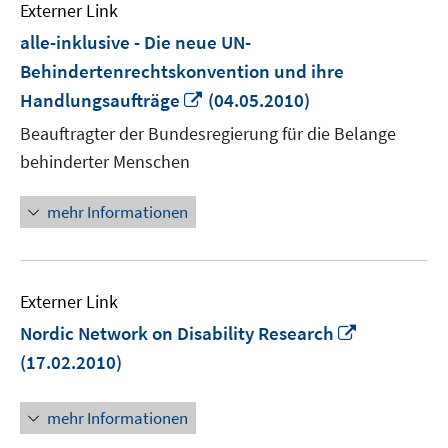
Externer Link
alle-inklusive - Die neue UN-
Behindertenrechtskonvention und ihre
In
Handlungsaufträge
(04.05.2010)
neuem
Beauftragter der Bundesregierung für die Belange
Fenster
behinderter Menschen
öffnen
mehr Informationen
Externer Link
In
Nordic Network on Disability Research
neuem
(17.02.2010)
Fenster
öffnen
mehr Informationen