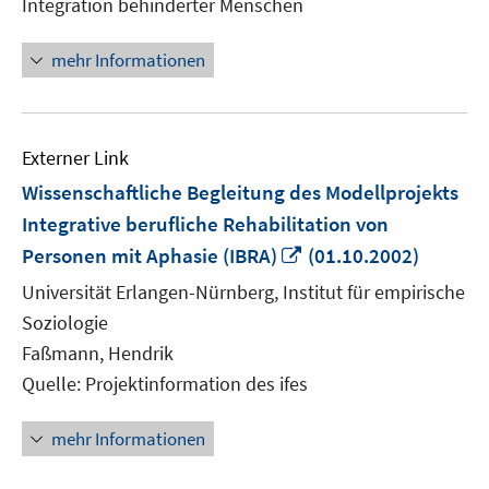
Integration behinderter Menschen
öffnen
mehr Informationen
Externer Link
Wissenschaftliche Begleitung des Modellprojekts
Integrative berufliche Rehabilitation von
In
Personen mit Aphasie (IBRA)
(01.10.2002)
neuem
Universität Erlangen-Nürnberg, Institut für empirische
Fenster
Soziologie
öffnen
Faßmann, Hendrik
Quelle: Projektinformation des ifes
mehr Informationen