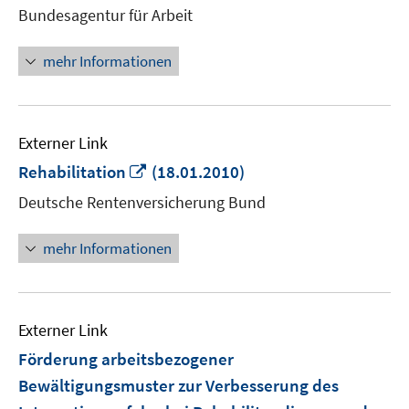
neuem
Bundesagentur für Arbeit
Fenster
öffnen
mehr Informationen
Externer Link
In
Rehabilitation
(18.01.2010)
neuem
Deutsche Rentenversicherung Bund
Fenster
öffnen
mehr Informationen
Externer Link
Förderung arbeitsbezogener
Bewältigungsmuster zur Verbesserung des