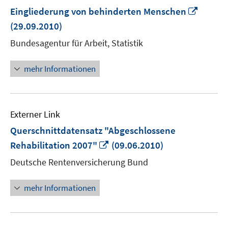
In
Eingliederung von behinderten Menschen
neuem
(29.09.2010)
Fenste
Bundesagentur für Arbeit, Statistik
öffnen
mehr Informationen
Externer Link
Querschnittdatensatz "Abgeschlossene
In
Rehabilitation 2007"
(09.06.2010)
neuem
Deutsche Rentenversicherung Bund
Fenster
öffnen
mehr Informationen