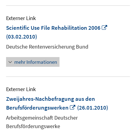
Externer Link
In
Scientific Use File Rehabilitation 2006
neuem
(03.02.2010)
Fenster
Deutsche Rentenversicherung Bund
öffnen
mehr Informationen
Externer Link
Zweijahres-Nachbefragung aus den
In
Berufsförderungswerken
(26.01.2010)
neuem
Arbeitsgemeinschaft Deutscher
Fenster
Berufsförderungswerke
öffnen