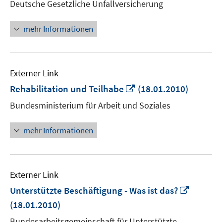
Deutsche Gesetzliche Unfallversicherung
Fenster
öffnen
mehr Informationen
Externer Link
In
Rehabilitation und Teilhabe
(18.01.2010)
neuem
Bundesministerium für Arbeit und Soziales
Fenster
öffnen
mehr Informationen
Externer Link
In
Unterstützte Beschäftigung - Was ist das?
neuem
(18.01.2010)
Fenster
Bundesarbeitsgemeinschaft für Unterstützte