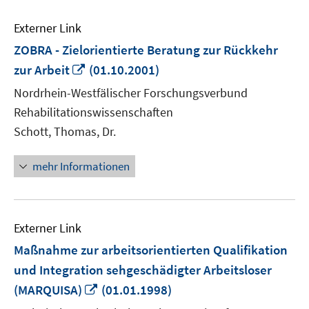
Externer Link
ZOBRA - Zielorientierte Beratung zur Rückkehr
In
zur Arbeit
(01.10.2001)
neuem
Nordrhein-Westfälischer Forschungsverbund
Fenster
Rehabilitationswissenschaften
öffnen
Schott, Thomas, Dr.
mehr Informationen
Externer Link
Maßnahme zur arbeitsorientierten Qualifikation
und Integration sehgeschädigter Arbeitsloser
In
(MARQUISA)
(01.01.1998)
neuem