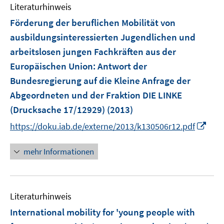
e
F
n
Literaturhinweis
m
n
e
e
F
Förderung der beruflichen Mobilität von
n
n
e
ausbildungsinteressierten Jugendlichen und
s
n
arbeitslosen jungen Fachkräften aus der
t
s
e
Europäischen Union
:
Antwort der
t
r
e
Bundesregierung auf die Kleine Anfrage der
ö
r
Abgeordneten und der Fraktion DIE LINKE
f
ö
(Drucksache 17/12929)
(2013)
f
f
n
I
https://doku.iab.de/externe/2013/k130506r12.pdf
f
e
n
n
n
n
e
mehr Informationen
e
n
u
e
Literaturhinweis
m
F
International mobility for 'young people with
e