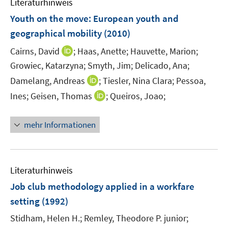
Literaturhinweis
m
F
Youth on the move
:
European youth and
e
geographical mobility
(2010)
n
I
Cairns, David
;
Haas, Anette;
Hauvette, Marion;
s
n
t
Growiec, Katarzyna;
Smyth, Jim;
Delicado, Ana;
n
e
I
Damelang, Andreas
;
Tiesler, Nina Clara;
Pessoa,
e
r
n
I
Ines;
Geisen, Thomas
;
Queiros, Joao;
u
ö
n
n
e
f
e
n
m
mehr Informationen
f
u
e
F
n
e
u
e
e
m
e
n
n
F
m
Literaturhinweis
s
e
F
t
Job club methodology applied in a workfare
n
e
e
setting
(1992)
s
n
r
t
s
Stidham, Helen H.;
Remley, Theodore P. junior;
ö
e