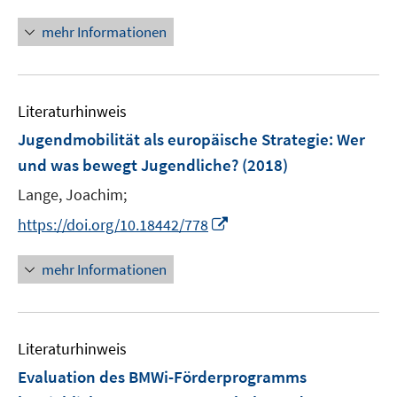
n
f
f
f
n
mehr Informationen
n
n
f
e
e
e
n
u
n
n
e
e
n
Literaturhinweis
m
F
Jugendmobilität als europäische Strategie
:
Wer
e
und was bewegt Jugendliche?
(2018)
n
Lange, Joachim;
s
t
I
https://doi.org/10.18442/778
e
n
r
n
mehr Informationen
ö
e
f
u
f
e
n
Literaturhinweis
m
e
F
Evaluation des BMWi-Förderprogramms
n
e