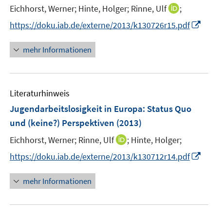
r
e
f
I
Eichhorst, Werner;
Hinte, Holger;
Rinne, Ulf
;
s
f
f
ö
r
n
n
t
f
f
I
f
https://doku.iab.de/externe/2013/k130726r15.pdf
ö
e
n
e
n
n
n
f
f
n
e
r
e
e
n
n
mehr Informationen
f
u
ö
n
n
e
e
n
e
f
u
n
e
m
f
e
n
F
n
Literaturhinweis
m
e
e
F
Jugendarbeitslosigkeit in Europa
:
Status Quo
n
n
e
und (keine?) Perspektiven
(2013)
s
n
t
I
Eichhorst, Werner;
Rinne, Ulf
;
Hinte, Holger;
s
e
n
t
I
https://doku.iab.de/externe/2013/k130712r14.pdf
r
n
e
n
ö
e
r
n
mehr Informationen
f
u
ö
e
f
e
f
u
n
m
f
e