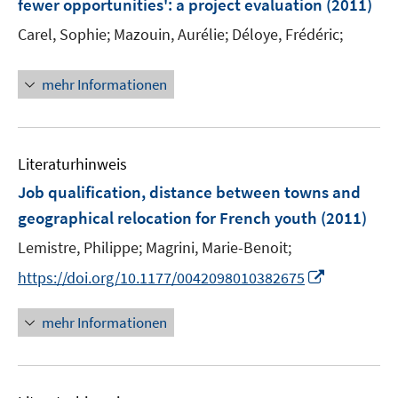
fewer opportunities'
:
a project evaluation
(2011)
n
Carel, Sophie;
Mazouin, Aurélie;
Déloye, Frédéric;
s
t
e
mehr Informationen
r
ö
f
Literaturhinweis
f
n
Job qualification, distance between towns and
e
geographical relocation for French youth
(2011)
n
Lemistre, Philippe;
Magrini, Marie-Benoit;
I
https://doi.org/10.1177/0042098010382675
n
n
mehr Informationen
e
u
e