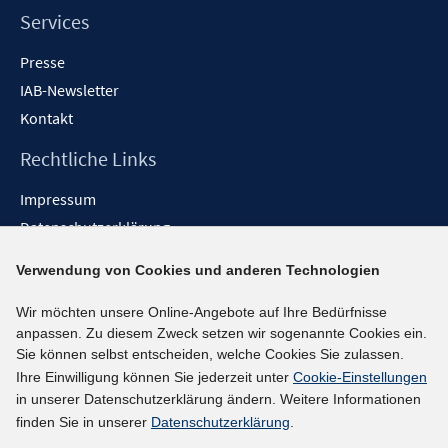
n
Services
Presse
IAB-Newsletter
Kontakt
Rechtliche Links
Impressum
Datenschutzerklärung
Erklärung zur Barrierefreiheit
Verwendung von Cookies und anderen Technologien
Barrieren melden
Wir möchten unsere Online-Angebote auf Ihre Bedürfnisse
Social-Media-Kanäle
anpassen. Zu diesem Zweck setzen wir sogenannte Cookies ein.
Sie können selbst entscheiden, welche Cookies Sie zulassen.
BlueSky
Ihre Einwilligung können Sie jederzeit unter
Cookie-Einstellungen
YouTube
in unserer Datenschutzerklärung ändern. Weitere Informationen
LinkedIn
finden Sie in unserer
Datenschutzerklärung
.