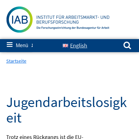
Springe
zum
Inhalt
Suchen nach:
≡
English
Menü
✘
Startseite
Jugendarbeitslosigk
eit
Trotz eines Rückgangs ist die EU-