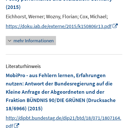
e
(2015)
n
Eichhorst, Werner;
Wozny, Florian;
Cox, Michael;
s
t
I
https://doku.iab.de/externe/2015/k150806r13.pdf
e
n
r
n
mehr Informationen
ö
e
f
u
f
e
n
Literaturhinweis
m
e
F
MobiPro - aus Fehlern lernen, Erfahrungen
n
e
nutzen
:
Antwort der Bundesregierung auf die
n
Kleine Anfrage der Abgeordneten und der
s
Fraktion BÜNDNIS 90/DIE GRÜNEN (Drucksache
t
e
18/6966)
(2015)
r
http://dipbt.bundestag.de/dip21/btd/18/071/1807164.
ö
I
pdf