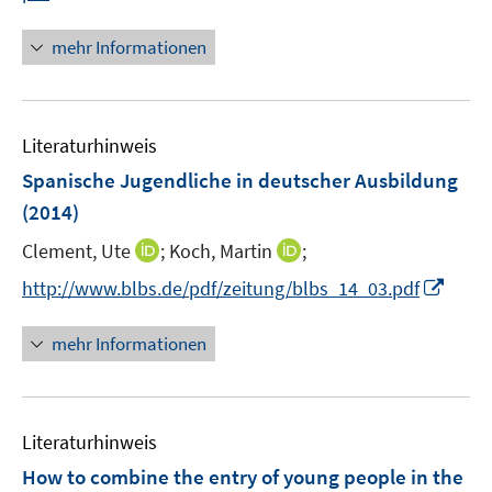
f
n
f
n
mehr Informationen
n
e
e
u
n
e
Literaturhinweis
m
F
Spanische Jugendliche in deutscher Ausbildung
e
(2014)
n
I
I
Clement, Ute
;
Koch, Martin
;
s
n
n
t
I
http://www.blbs.de/pdf/zeitung/blbs_14_03.pdf
n
n
e
n
e
e
r
n
mehr Informationen
u
u
ö
e
e
e
f
u
m
m
f
e
F
F
n
Literaturhinweis
m
e
e
e
F
How to combine the entry of young people in the
n
n
n