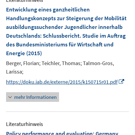
m
n
e
e
F
Entwicklung eines ganzheitlichen
n
n
e
Handlungskonzepts zur Steigerung der Mobilität
s
n
ausbildungssuchender Jugendlicher innerhalb
t
s
e
Deutschlands
:
Schlussbericht. Studie im Auftrag
t
r
e
des Bundesministeriums für Wirtschaft und
ö
r
Energie
(2015)
f
ö
f
Berger, Florian;
Teichler, Thomas;
Talmon-Gros,
f
n
Larissa;
f
e
n
I
https://doku.iab.de/externe/2015/k150715r01.pdf
n
e
n
n
n
mehr Informationen
e
u
e
Literaturhinweis
m
F
Policy performance and evaluation: Germany