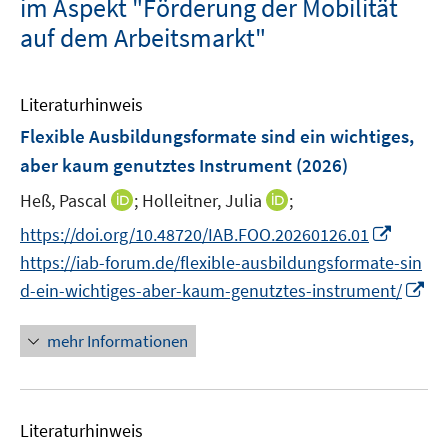
im Aspekt "Förderung der Mobilität
auf dem Arbeitsmarkt"
Literaturhinweis
Flexible Ausbildungsformate sind ein wichtiges,
aber kaum genutztes Instrument
(2026)
I
I
Heß, Pascal
;
Holleitner, Julia
;
n
n
I
https://doi.org/10.48720/IAB.FOO.20260126.01
n
n
n
https://iab-forum.de/flexible-ausbildungsformate-sin
e
e
n
I
d-ein-wichtiges-aber-kaum-genutztes-instrument/
u
u
e
n
e
e
u
n
mehr Informationen
m
m
e
e
F
F
m
u
e
e
F
e
n
n
e
Literaturhinweis
m
s
s
n