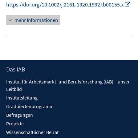
t
f
I
https://doi.org/10.1002/j.2161-1920.1992.tb00155.x
r
e
f
n
ö
r
n
n
mehr Informationen
f
ö
e
e
f
f
n
u
n
f
e
e
n
m
n
e
F
n
e
Footer
Das IAB
n
Inhalt
s
Institut für Arbeitsmarkt- und Berufsforschung (IAB) – unser
t
Leitbild
e
Institutsleitung
r
Graduiertenprogramm
ö
f
Befragungen
f
Projekte
n
Wissenschaftlicher Beirat
e