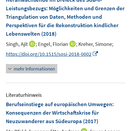
e
r
Leistungsbezugs
:
Möglichkeiten und Grenzen der
n
ö
Triangulation von Daten, Methoden und
s
f
Perspektiven für die Rekonstruktion kindlicher
t
f
e
Lebenswelten
(2018)
n
r
e
I
I
Singh, Ajit
;
Engel, Florian
;
Kreher, Simone;
ö
n
n
n
I
https://doi.org/10.1515/sosi-2018-0002
f
n
n
n
f
e
e
n
n
mehr Informationen
u
u
e
e
e
e
u
n
m
m
e
F
F
Literaturhinweis
m
e
e
F
Berufseinstiege auf europäischen Umwegen
:
n
n
e
Konsequenzen der Wirtschaftskrise für
s
s
n
Neuzuwanderer aus Südeuropa
t
t
(2017)
s
e
e
t