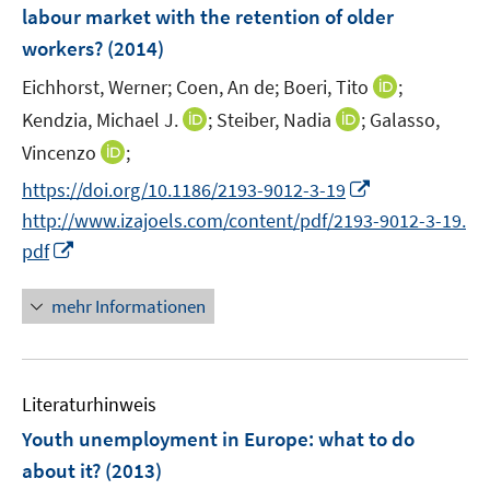
e
labour market with the retention of older
s
s
n
workers?
(2014)
t
t
s
e
e
t
I
Eichhorst, Werner;
Coen, An de;
Boeri, Tito
;
r
r
e
n
I
I
Kendzia, Michael J.
;
Steiber, Nadia
;
Galasso,
ö
ö
r
n
n
n
I
Vincenzo
;
f
f
ö
e
n
n
n
f
f
I
f
https://doi.org/10.1186/2193-9012-3-19
u
e
e
n
n
n
n
f
e
http://www.izajoels.com/content/pdf/2193-9012-3-19.
u
u
e
e
e
n
n
m
I
e
e
pdf
u
n
n
e
e
F
n
m
m
e
u
n
e
n
F
F
mehr Informationen
m
e
n
e
e
e
F
m
s
u
n
n
e
F
t
e
s
s
n
e
e
Literaturhinweis
m
t
t
s
n
r
F
e
e
Youth unemployment in Europe
:
what to do
t
s
ö
e
r
r
e
about it?
(2013)
t
f
n
ö
ö