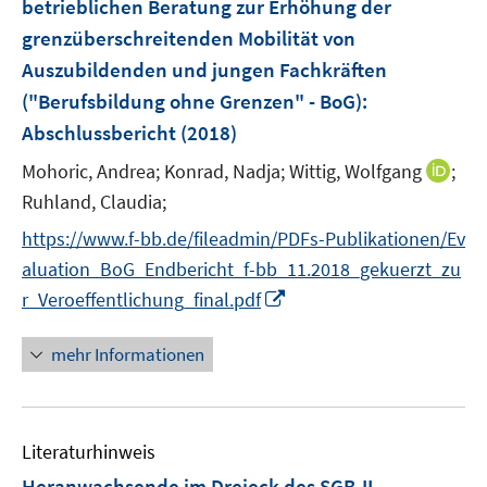
betrieblichen Beratung zur Erhöhung der
n
grenzüberschreitenden Mobilität von
s
Auszubildenden und jungen Fachkräften
t
e
("Berufsbildung ohne Grenzen" - BoG)
:
r
Abschlussbericht
(2018)
ö
I
Mohoric, Andrea;
Konrad, Nadja;
Wittig, Wolfgang
;
f
n
Ruhland, Claudia;
f
n
n
https://www.f-bb.de/fileadmin/PDFs-Publikationen/Ev
e
e
aluation_BoG_Endbericht_f-bb_11.2018_gekuerzt_zu
u
n
I
r_Veroeffentlichung_final.pdf
e
n
m
n
F
mehr Informationen
e
e
u
n
e
s
Literaturhinweis
m
t
F
e
Heranwachsende im Dreieck des SGB-II-