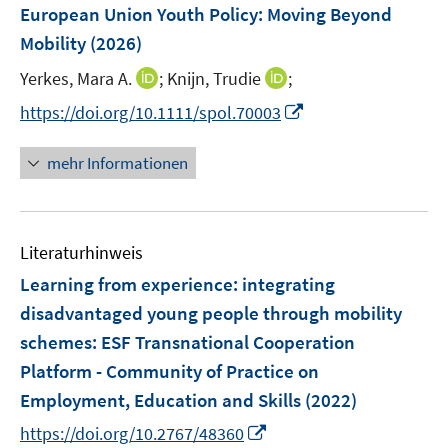
F
European Union Youth Policy: Moving Beyond
t
t
s
e
e
e
Mobility
(2026)
t
n
r
r
e
I
I
Yerkes, Mara A.
;
Knijn, Trudie
;
s
ö
ö
r
n
n
t
I
f
f
https://doi.org/10.1111/spol.70003
ö
n
n
e
n
f
f
f
e
e
r
n
n
n
mehr Informationen
f
u
u
ö
e
e
e
n
e
e
f
u
n
n
e
m
m
f
e
n
F
F
n
Literaturhinweis
m
e
e
e
F
Learning from experience: integrating
n
n
n
e
disadvantaged young people through mobility
s
s
n
schemes
:
ESF Transnational Cooperation
t
t
s
e
e
Platform - Community of Practice on
t
r
r
e
Employment, Education and Skills
(2022)
ö
ö
r
I
https://doi.org/10.2767/48360
f
f
ö