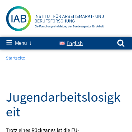
Springe
zum
Inhalt
Suchen nach:
≡
English
Menü
✘
Startseite
Jugendarbeitslosigk
eit
Trotz eines Rückgangs ist die EU-