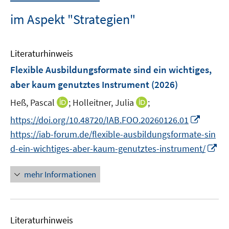
im Aspekt "Strategien"
Literaturhinweis
Flexible Ausbildungsformate sind ein wichtiges,
aber kaum genutztes Instrument
(2026)
I
I
Heß, Pascal
;
Holleitner, Julia
;
n
n
I
https://doi.org/10.48720/IAB.FOO.20260126.01
n
n
n
https://iab-forum.de/flexible-ausbildungsformate-sin
e
e
n
I
d-ein-wichtiges-aber-kaum-genutztes-instrument/
u
u
e
n
e
e
u
n
mehr Informationen
m
m
e
e
F
F
m
u
e
e
F
e
n
n
e
Literaturhinweis
m
s
s
n