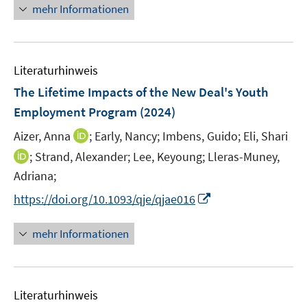
n
mehr Informationen
n
e
e
u
n
e
Literaturhinweis
m
F
The Lifetime Impacts of the New Deal's Youth
e
Employment Program
(2024)
n
I
Aizer, Anna
;
Early, Nancy;
Imbens, Guido;
Eli, Shari
s
n
t
I
;
Strand, Alexander;
Lee, Keyoung;
Lleras-Muney,
n
e
n
Adriana;
e
r
n
I
https://doi.org/10.1093/qje/qjae016
u
ö
e
n
e
f
u
n
mehr Informationen
m
f
e
e
F
n
m
u
e
e
F
e
n
n
e
Literaturhinweis
m
s
n