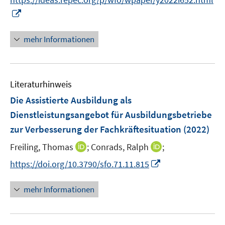
n
e
I
e
r
n
u
ö
n
mehr Informationen
e
f
e
m
f
u
F
n
e
e
e
Literaturhinweis
m
n
n
F
Die Assistierte Ausbildung als
s
e
Dienstleistungsangebot für Ausbildungsbetriebe
t
n
e
zur Verbesserung der Fachkräftesituation
(2022)
s
r
t
I
I
Freiling, Thomas
;
Conrads, Ralph
;
ö
e
n
n
I
f
https://doi.org/10.3790/sfo.71.11.815
r
n
n
n
f
ö
e
e
n
n
mehr Informationen
f
u
u
e
e
f
e
e
u
n
n
m
m
e