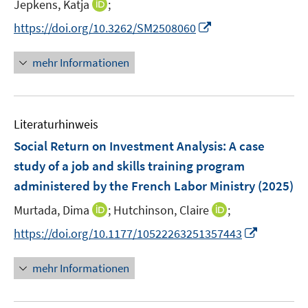
t
I
Jepkens, Katja
;
s
f
e
n
t
f
I
https://doi.org/10.3262/SM2508060
r
n
e
n
n
ö
e
r
e
n
mehr Informationen
f
u
ö
n
e
f
e
f
u
n
m
f
e
e
F
n
Literaturhinweis
m
n
e
e
F
Social Return on Investment Analysis: A case
n
n
e
study of a job and skills training program
s
n
administered by the French Labor Ministry
t
(2025)
s
e
t
I
I
Murtada, Dima
;
Hutchinson, Claire
;
r
e
n
n
I
https://doi.org/10.1177/10522263251357443
ö
r
n
n
n
f
ö
e
e
n
f
mehr Informationen
f
u
u
e
n
f
e
e
u
e
n