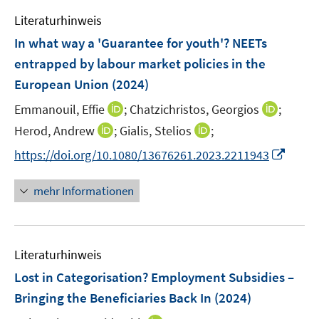
m
e
F
Literaturhinweis
m
e
F
In what way a 'Guarantee for youth'? NEETs
n
e
entrapped by labour market policies in the
s
n
European Union
(2024)
t
s
e
t
I
I
Emmanouil, Effie
;
Chatzichristos, Georgios
;
r
e
n
n
I
I
Herod, Andrew
;
Gialis, Stelios
;
ö
r
n
n
n
n
I
https://doi.org/10.1080/13676261.2023.2211943
f
ö
e
e
n
n
n
f
f
u
u
e
e
n
n
mehr Informationen
f
e
e
u
u
e
e
n
m
m
e
e
u
n
e
F
F
m
m
e
n
e
e
F
F
Literaturhinweis
m
n
n
e
e
F
Lost in Categorisation? Employment Subsidies –
s
s
n
n
e
t
t
Bringing the Beneficiaries Back In
(2024)
s
s
n
e
e
t
t