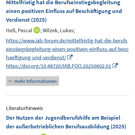
F
Mittelfristig hat die Berufseinstiegsbegleitung
s
e
einen positiven Einfluss auf Beschäftigung und
t
n
e
Verdienst
(2025)
s
r
t
I
Heß, Pascal
;
Wilzek, Lukas;
ö
e
n
f
https://www.iab-forum.de/mittelfristig-hat-die-berufs
r
n
f
einstiegsbegleitung-einen-positiven-einfluss-auf-besc
ö
e
n
I
haeftigung-und-verdienst/
f
u
e
n
I
f
https://doi.org/10.48720/IAB.FOO.20250602.01
e
n
n
n
n
m
e
n
e
F
mehr Informationen
u
e
n
e
e
u
n
m
e
s
F
Literaturhinweis
m
t
e
F
e
Der Nutzen der Jugendberufshilfe am Beispiel
n
e
r
der außerbetrieblichen Berufsausbildung
(2025)
s
n
ö