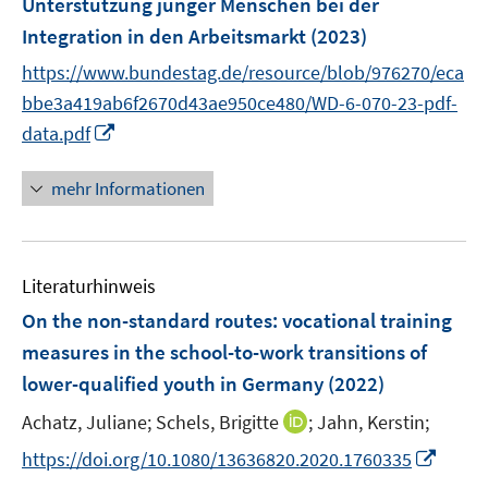
Unterstützung junger Menschen bei der
t
t
s
n
e
e
Integration in den Arbeitsmarkt
(2023)
t
s
r
r
e
t
https://www.bundestag.de/resource/blob/976270/eca
ö
ö
r
e
bbe3a419ab6f2670d43ae950ce480/WD-6-070-23-pdf-
f
f
ö
r
I
data.pdf
f
f
f
ö
n
n
n
f
f
n
e
e
mehr Informationen
n
f
e
n
n
e
n
u
n
e
e
n
Literaturhinweis
m
F
On the non-standard routes: vocational training
e
measures in the school-to-work transitions of
n
lower-qualified youth in Germany
(2022)
s
t
I
Achatz, Juliane;
Schels, Brigitte
;
Jahn, Kerstin;
e
n
I
https://doi.org/10.1080/13636820.2020.1760335
r
n
n