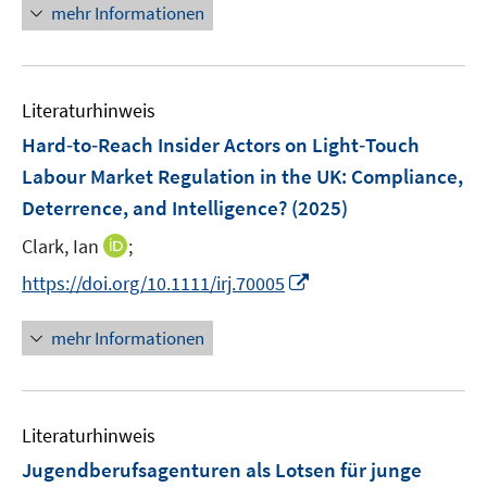
r
n
mehr Informationen
u
u
ö
e
e
e
f
u
m
m
f
e
F
F
n
Literaturhinweis
m
e
e
e
F
Hard‐to‐Reach Insider Actors on Light‐Touch
n
n
n
e
Labour Market Regulation in the UK: Compliance,
s
s
n
Deterrence, and Intelligence?
t
(2025)
t
s
e
e
t
I
Clark, Ian
;
r
r
e
n
I
https://doi.org/10.1111/irj.70005
ö
ö
r
n
n
f
f
ö
e
n
f
f
mehr Informationen
f
u
e
n
n
f
e
u
e
e
n
m
e
n
n
e
F
Literaturhinweis
m
n
e
F
Jugendberufsagenturen als Lotsen für junge
n