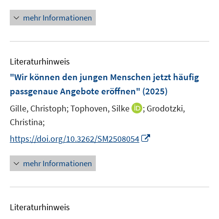
n
ö
n
mehr Informationen
f
e
f
u
n
e
e
Literaturhinweis
m
n
F
"Wir können den jungen Menschen jetzt häufig
e
passgenaue Angebote eröffnen"
(2025)
n
I
Gille, Christoph;
Tophoven, Silke
;
Grodotzki,
s
n
t
Christina;
n
e
I
https://doi.org/10.3262/SM2508054
e
r
n
u
ö
n
mehr Informationen
e
f
e
m
f
u
F
n
e
e
e
Literaturhinweis
m
n
n