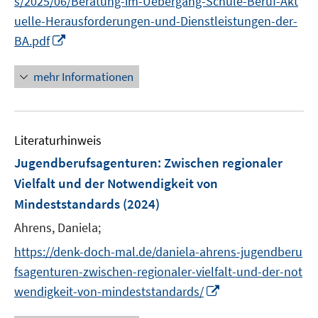
s/2025/06/Beratung-im-Uebergang-Schule-Beruf-Akt
f
uelle-Herausforderungen-und-Dienstleistungen-der-
f
n
I
BA.pdf
e
n
n
n
mehr Informationen
e
u
e
Literaturhinweis
m
F
Jugendberufsagenturen: Zwischen regionaler
e
Vielfalt und der Notwendigkeit von
n
Mindeststandards
(2024)
s
t
Ahrens, Daniela;
e
https://denk-doch-mal.de/daniela-ahrens-jugendberu
r
fsagenturen-zwischen-regionaler-vielfalt-und-der-not
ö
I
wendigkeit-von-mindeststandards/
f
n
f