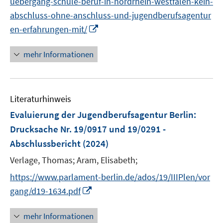
uebergang-schule-beruf-in-nordrhein-westfalen-kein-
n
e
abschluss-ohne-anschluss-und-jugendberufsagentur
n
I
en-erfahrungen-mit/
n
n
mehr Informationen
e
u
e
Literaturhinweis
m
F
Evaluierung der Jugendberufsagentur Berlin
:
e
Drucksache Nr. 19/0917 und 19/0291 -
n
Abschlussbericht
(2024)
s
t
Verlage, Thomas;
Aram, Elisabeth;
e
https://www.parlament-berlin.de/ados/19/IIIPlen/vor
r
I
gang/d19-1634.pdf
ö
n
f
n
mehr Informationen
f