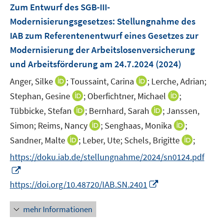
F
Zum Entwurf des SGB-III-
t
s
e
e
Modernisierungsgesetzes
:
Stellungnahme des
t
n
r
e
IAB zum Referentenentwurf eines Gesetzes zur
s
ö
r
Modernisierung der Arbeitslosenversicherung
t
f
ö
e
und Arbeitsförderung am 24.7.2024
(2024)
f
f
r
n
f
I
I
Anger, Silke
;
Toussaint, Carina
;
Lerche, Adrian;
ö
e
n
n
n
I
I
Stephan, Gesine
;
Oberfichtner, Michael
;
f
n
e
n
n
n
n
f
I
I
Tübbicke, Stefan
;
Bernhard, Sarah
;
Janssen,
n
e
e
n
n
n
n
n
I
I
Simon;
Reims, Nancy
;
Senghaas, Monika
;
u
u
e
e
e
n
n
n
n
e
I
e
I
Sandner, Malte
;
Leber, Ute;
Schels, Brigitte
;
u
u
n
e
e
n
n
m
n
m
n
e
e
https://doku.iab.de/stellungnahme/2024/sn0124.pdf
u
u
e
e
F
n
F
n
m
m
I
e
e
u
u
e
e
e
e
F
F
n
m
m
I
e
e
https://doi.org/10.48720/IAB.SN.2401
n
u
n
u
e
e
n
F
F
n
m
m
s
e
s
e
n
n
e
e
e
n
F
F
mehr Informationen
t
m
t
m
s
s
u
n
n
e
e
e