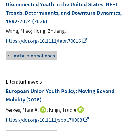
e
F
Disconnected Youth in the United States: NEET
n
n
n
e
Trends, Determinants, and Downturn Dynamics,
s
s
n
1992-2024
(2026)
t
t
s
e
e
t
Wang, Miao;
Hong, Zhuang;
r
r
e
I
https://doi.org/10.1111/labr.70016
ö
ö
r
n
f
f
ö
n
mehr Informationen
f
f
f
e
n
n
f
u
e
e
n
e
n
n
e
Literaturhinweis
m
n
F
European Union Youth Policy: Moving Beyond
e
Mobility
(2026)
n
I
I
Yerkes, Mara A.
;
Knijn, Trudie
;
s
n
n
t
I
https://doi.org/10.1111/spol.70003
n
n
e
n
e
e