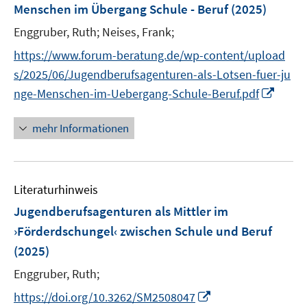
e
Menschen im Übergang Schule - Beruf
(2025)
s
n
t
Enggruber, Ruth;
Neises, Frank;
s
e
t
https://www.forum-beratung.de/wp-content/upload
r
e
s/2025/06/Jugendberufsagenturen-als-Lotsen-fuer-ju
ö
r
I
nge-Menschen-im-Uebergang-Schule-Beruf.pdf
f
ö
n
f
f
n
n
mehr Informationen
f
e
e
n
u
n
e
e
n
Literaturhinweis
m
F
Jugendberufsagenturen als Mittler im
e
›Förderdschungel‹ zwischen Schule und Beruf
n
(2025)
s
t
Enggruber, Ruth;
e
I
https://doi.org/10.3262/SM2508047
r