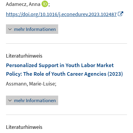
t
I
Adamecz, Anna
;
e
n
I
https://doi.org/10.1016/j.econedurev.2023.102487
r
n
n
ö
e
n
mehr Informationen
f
u
e
f
e
u
n
m
e
e
F
Literaturhinweis
m
n
e
F
Personalized Support in Youth Labor Market
n
e
Policy
:
The Role of Youth Career Agencies
(2023)
s
n
t
Assmann, Marie-Luise;
s
e
t
r
e
mehr Informationen
ö
r
f
ö
f
f
n
Literaturhinweis
f
e