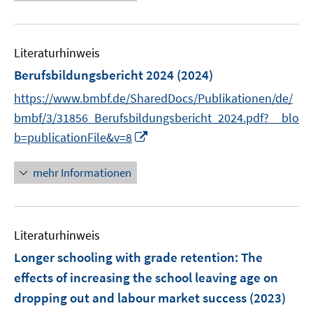
e
n
u
e
e
n
Literaturhinweis
m
F
Berufsbildungsbericht 2024
(2024)
e
https://www.bmbf.de/SharedDocs/Publikationen/de/
n
bmbf/3/31856_Berufsbildungsbericht_2024.pdf?__blo
s
I
b=publicationFile&v=8
t
n
e
n
r
mehr Informationen
e
ö
u
f
e
f
Literaturhinweis
m
n
F
e
Longer schooling with grade retention: The
e
n
effects of increasing the school leaving age on
n
dropping out and labour market success
(2023)
s