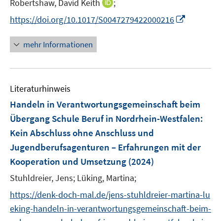
I
Robertshaw, David Keith
;
s
r
r
e
e
n
t
I
https://doi.org/10.1017/S0047279422000216
ö
ö
r
r
n
e
n
f
f
ö
ö
e
r
n
f
f
mehr Informationen
f
f
u
ö
e
n
n
f
f
e
f
u
e
e
n
n
m
f
e
n
n
e
e
F
n
Literaturhinweis
m
n
n
e
e
F
Handeln in Verantwortungsgemeinschaft beim
n
n
e
Übergang Schule Beruf in Nordrhein-Westfalen
:
s
n
Kein Abschluss ohne Anschluss und
t
s
e
Jugendberufsagenturen – Erfahrungen mit der
t
r
e
Kooperation und Umsetzung
(2024)
ö
r
Stuhldreier, Jens;
Lüking, Martina;
f
ö
f
https://denk-doch-mal.de/jens-stuhldreier-martina-lu
f
n
f
eking-handeln-in-verantwortungsgemeinschaft-beim-
e
n