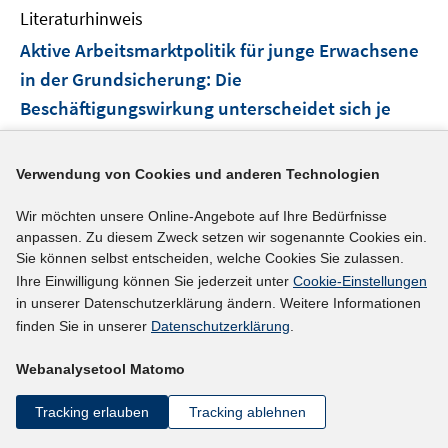
e
F
F
Literaturhinweis
m
n
e
e
F
Aktive Arbeitsmarktpolitik für junge Erwachsene
n
n
e
in der Grundsicherung: Die
s
s
n
Beschäftigungswirkung unterscheidet sich je
t
t
s
e
e
nach Instrument deutlich (Serie "Evaluation von
t
r
r
e
Instrumenten der aktiven Arbeitsmarktpolitik")
Verwendung von Cookies und anderen Technologien
ö
ö
r
(2022)
f
f
ö
Wir möchten unsere Online-Angebote auf Ihre Bedürfnisse
f
f
I
I
Knize, Veronika
;
Pongratz, Tamara
;
Wolf,
f
anpassen. Zu diesem Zweck setzen wir sogenannte Cookies ein.
n
n
n
n
I
I
f
Markus
;
Zabel, Cordula
;
Sie können selbst entscheiden, welche Cookies Sie zulassen.
e
e
n
n
n
n
n
Ihre Einwilligung können Sie jederzeit unter
Cookie-Einstellungen
https://www.iab-forum.de/aktive-arbeitsmarktpolitik-f
n
n
e
e
in unserer Datenschutzerklärung ändern. Weitere Informationen
n
n
e
uer-junge-erwachsene-in-der-grundsicherung-die-bes
u
u
finden Sie in unserer
Datenschutzerklärung
.
e
e
n
e
e
chaeftigungswirkung-unterscheidet-sich-je-nach-instr
u
u
Webanalysetool Matomo
m
m
I
ument-deutlich/
e
e
F
F
n
m
m
I
https://doi.org/10.48720/IAB.FOO.20221215.01
Tracking erlauben
Tracking ablehnen
e
e
n
F
F
n
n
n
e