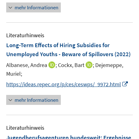
ö
e
n
mehr Informationen
f
u
e
f
e
u
n
m
e
e
F
Literaturhinweis
m
n
e
F
Long-Term Effects of Hiring Subsidies for
n
e
Unemployed Youths - Beware of Spillovers
(2022)
s
n
t
I
I
Albanese, Andrea
;
Cockx, Bart
;
Dejemeppe,
s
e
n
n
t
Muriel;
r
n
n
e
I
https://ideas.repec.org/p/ces/ceswps/_9972.html
ö
e
e
r
n
f
u
u
ö
n
mehr Informationen
f
e
e
f
e
n
m
m
f
u
e
F
F
n
e
n
e
e
e
Literaturhinweis
m
n
n
n
F
Jugendberufsagenturen bundesweit
:
Ergebnisse