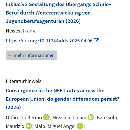
F
Inklusive Gestaltung des Übergangs Schule–
t
t
s
e
e
e
Beruf durch Weiterentwicklung von
t
n
r
r
Jugendberufsagenturen
(2026)
e
s
ö
ö
r
t
Neises, Frank;
f
f
ö
e
f
f
I
https://doi.org/10.31244/dds.2025.04.06
f
r
n
n
n
f
ö
e
e
n
mehr Informationen
n
f
n
n
e
e
f
u
n
n
e
e
Literaturhinweis
m
n
F
Convergence in the NEET rates across the
e
European Union: do gender differences persist?
n
(2026)
s
t
I
I
Orfao, Guillermo
;
Mussida, Chiara
;
Baussola,
e
n
n
I
I
Maurizio
;
Malo, Miguel Ángel
;