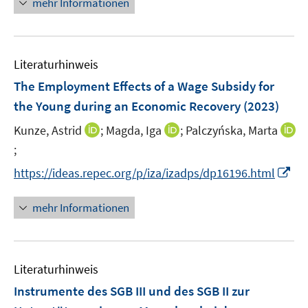
mehr Informationen
f
f
e
n
f
u
e
n
e
n
e
Literaturhinweis
m
n
F
The Employment Effects of a Wage Subsidy for
e
the Young during an Economic Recovery
(2023)
n
I
I
Kunze, Astrid
;
Magda, Iga
;
Palczyńska, Marta
s
n
n
t
;
I
n
n
e
n
I
https://ideas.repec.org/p/iza/izadps/dp16196.html
e
e
r
n
n
u
u
ö
e
n
mehr Informationen
e
e
f
u
e
m
m
f
e
u
F
F
n
m
e
e
e
e
F
Literaturhinweis
m
n
n
n
e
F
Instrumente des SGB III und des SGB II zur
s
s
n
e