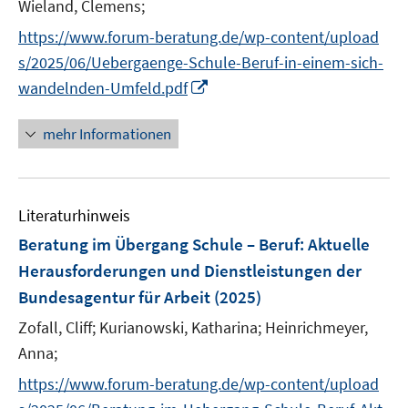
t
t
Wieland, Clemens;
s
r
r
e
e
t
https://www.forum-beratung.de/wp-content/upload
ö
ö
r
r
e
f
f
s/2025/06/Uebergaenge-Schule-Beruf-in-einem-sich-
ö
ö
r
f
f
I
wandelnden-Umfeld.pdf
f
f
ö
n
n
n
f
f
f
e
e
n
n
n
mehr Informationen
f
n
n
e
e
e
n
u
n
n
e
e
n
Literaturhinweis
m
F
Beratung im Übergang Schule – Beruf: Aktuelle
e
Herausforderungen und Dienstleistungen der
n
Bundesagentur für Arbeit
(2025)
s
t
Zofall, Cliff;
Kurianowski, Katharina;
Heinrichmeyer,
e
Anna;
r
https://www.forum-beratung.de/wp-content/upload
ö