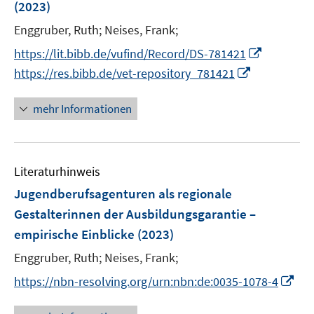
(2023)
s
t
Enggruber, Ruth;
Neises, Frank;
e
I
https://lit.bibb.de/vufind/Record/DS-781421
r
n
I
https://res.bibb.de/vet-repository_781421
ö
n
n
f
e
n
mehr Informationen
f
u
e
n
e
u
e
m
e
n
F
Literaturhinweis
m
e
F
Jugendberufsagenturen als regionale
n
e
Gestalterinnen der Ausbildungsgarantie –
s
n
empirische Einblicke
(2023)
t
s
e
t
Enggruber, Ruth;
Neises, Frank;
r
e
I
https://nbn-resolving.org/urn:nbn:de:0035-1078-4
ö
r
n
f
ö
n