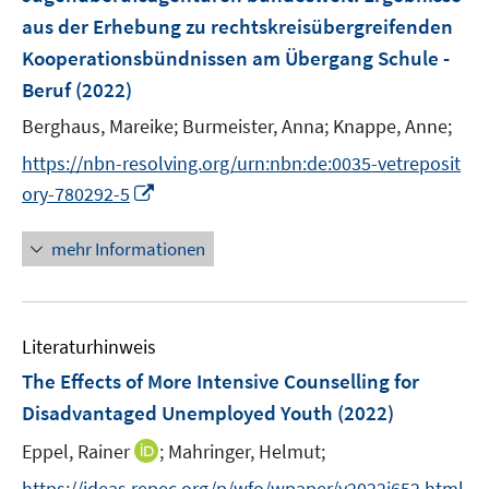
s
s
e
aus der Erhebung zu rechtskreisübergreifenden
t
t
n
e
e
Kooperationsbündnissen am Übergang Schule -
s
r
r
Beruf
(2022)
t
ö
ö
e
Berghaus, Mareike;
Burmeister, Anna;
Knappe, Anne;
f
f
r
f
f
https://nbn-resolving.org/urn:nbn:de:0035-vetreposit
ö
n
n
I
ory-780292-5
f
e
e
n
f
n
n
n
mehr Informationen
n
e
e
u
n
e
Literaturhinweis
m
F
The Effects of More Intensive Counselling for
e
Disadvantaged Unemployed Youth
(2022)
n
I
Eppel, Rainer
;
Mahringer, Helmut;
s
n
t
https://ideas.repec.org/p/wfo/wpaper/y2022i652.html