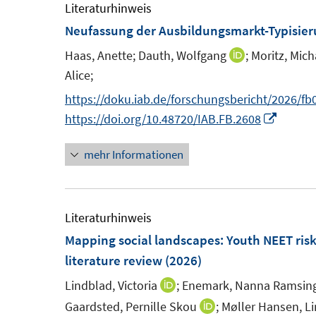
m
Literaturhinweis
F
Neufassung der Ausbildungsmarkt-Typisie
e
Haas, Anette;
Dauth, Wolfgang
;
Moritz, Mich
I
n
Alice;
n
s
n
https://doku.iab.de/forschungsbericht/2026/fb
t
e
I
https://doi.org/10.48720/IAB.FB.2608
e
u
n
r
mehr Informationen
e
n
ö
m
e
f
F
u
f
e
e
Literaturhinweis
n
n
m
Mapping social landscapes: Youth NEET risk 
e
s
F
literature review
(2026)
n
t
e
Lindblad, Victoria
;
Enemark, Nanna Ramsin
I
e
n
n
Gaardsted, Pernille Skou
;
Møller Hansen, Li
I
r
s