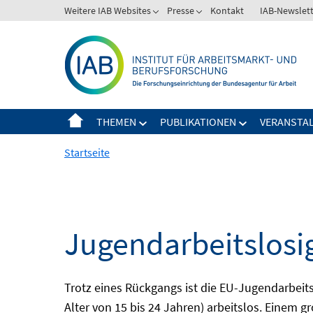
Springe
Weitere IAB Websites
Presse
Kontakt
IAB-Newslet
zum
Inhalt
THEMEN
PUBLIKATIONEN
VERANSTA
Startseite
Jugendarbeitslosi
Trotz eines Rückgangs ist die EU-Jugendarbeit
Alter von 15 bis 24 Jahren) arbeitslos. Einem 