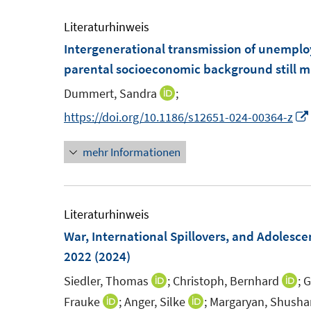
F
F
e
n
e
e
Literaturhinweis
n
e
n
n
Intergenerational transmission of unemplo
n
s
s
parental socioeconomic background still m
t
t
Dummert, Sandra
;
I
e
e
n
https://doi.org/10.1186/s12651-024-00364-z
r
r
n
ö
ö
mehr Informationen
e
f
f
u
f
f
e
n
n
m
Literaturhinweis
e
e
F
War, International Spillovers, and Adolesce
n
n
e
2022
(2024)
n
Siedler, Thomas
;
Christoph, Bernhard
;
G
I
I
s
n
n
Frauke
;
Anger, Silke
;
Margaryan, Shusha
I
I
t