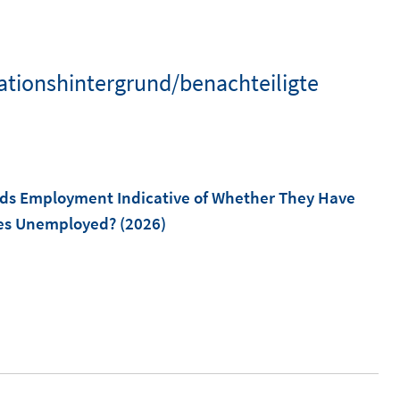
rationshintergrund/benachteiligte
rds Employment Indicative of Whether They Have
ives Unemployed?
(2026)
I
n
n
e
u