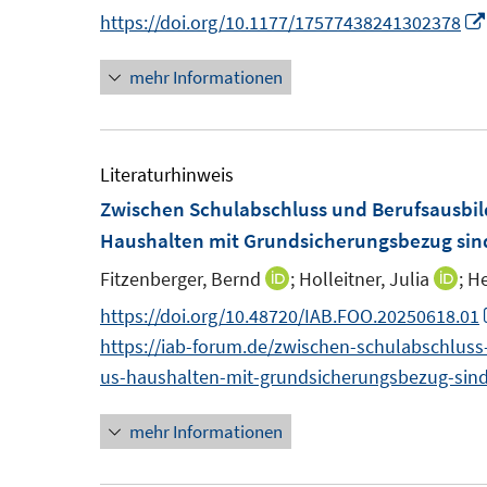
n
n
https://doi.org/10.1177/17577438241302378
ö
t
e
n
f
e
u
mehr Informationen
e
f
r
e
u
n
ö
m
e
e
f
F
m
Literaturhinweis
n
f
e
F
Zwischen Schulabschluss und Berufsausbild
n
n
e
Haushalten mit Grundsicherungsbezug sin
e
s
n
n
Fitzenberger, Bernd
;
Holleitner, Julia
;
He
I
I
t
s
n
n
https://doi.org/10.48720/IAB.FOO.20250618.01
e
t
n
n
https://iab-forum.de/zwischen-schulabschluss
r
e
e
e
us-haushalten-mit-grundsicherungsbezug-sin
ö
r
u
u
f
ö
mehr Informationen
e
e
f
f
m
m
n
f