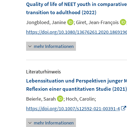
F
Quality of life of NEET youth in comparativ
e
e
n
n
e
n
n
transition to adulthood
(2022)
e
e
n
n
n
Jongbloed, Janine
;
Giret, Jean-François
I
s
n
https://doi.org/10.1080/13676261.2020.186919
t
n
e
mehr Informationen
e
r
u
ö
e
f
m
Literaturhinweis
f
F
Lebenssituation und Perspektiven junger 
n
e
Reflexion einer quantitativen Studie
(2021)
e
n
n
Beierle, Sarah
;
Hoch, Carolin;
I
s
n
https://doi.org/10.1007/s12592-021-00391-4
t
n
e
mehr Informationen
e
r