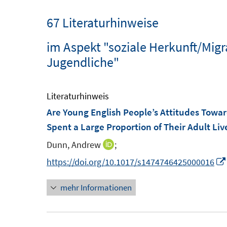
67 Literaturhinweise
im Aspekt "soziale Herkunft/Mig
Jugendliche"
Literaturhinweis
Are Young English People’s Attitudes Towa
Spent a Large Proportion of Their Adult L
Dunn, Andrew
;
I
n
https://doi.org/10.1017/s1474746425000016
n
mehr Informationen
e
u
e