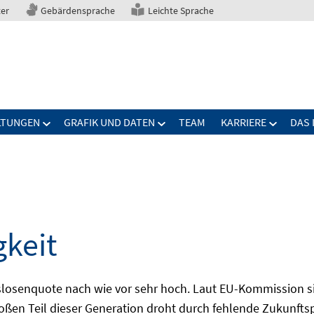
ter
Gebärdensprache
Leichte Sprache
LTUNGEN
GRAFIK UND DATEN
TEAM
KARRIERE
DAS 
gkeit
slosenquote nach wie vor sehr hoch. Laut EU-Kommission si
großen Teil dieser Generation droht durch fehlende Zukunft