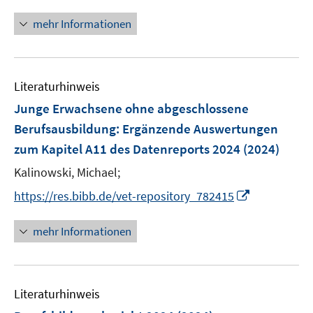
ö
r
mehr Informationen
f
ö
f
f
n
f
e
n
Literaturhinweis
n
e
Junge Erwachsene ohne abgeschlossene
n
Berufsausbildung
:
Ergänzende Auswertungen
zum Kapitel A11 des Datenreports 2024
(2024)
Kalinowski, Michael;
I
https://res.bibb.de/vet-repository_782415
n
n
mehr Informationen
e
u
e
Literaturhinweis
m
F