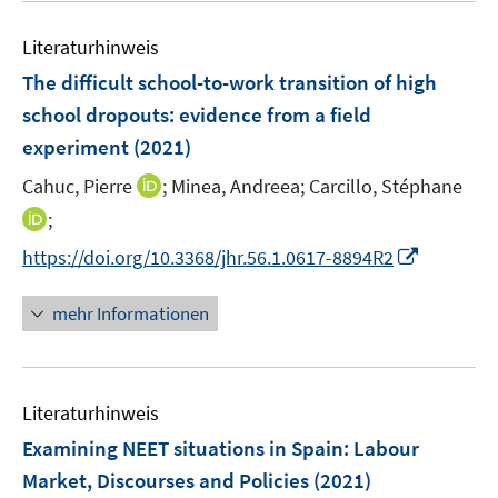
e
m
e
n
F
Literaturhinweis
m
e
F
The difficult school-to-work transition of high
n
e
school dropouts
:
evidence from a field
s
n
experiment
(2021)
t
s
e
t
I
Cahuc, Pierre
;
Minea, Andreea;
Carcillo, Stéphane
r
e
n
I
;
ö
r
n
n
f
I
https://doi.org/10.3368/jhr.56.1.0617-8894R2
ö
e
n
f
n
f
u
e
n
n
mehr Informationen
f
e
u
e
e
n
m
e
n
u
e
F
m
e
n
e
F
Literaturhinweis
m
n
e
F
Examining NEET situations in Spain: Labour
s
n
e
t
Market, Discourses and Policies
(2021)
s
n