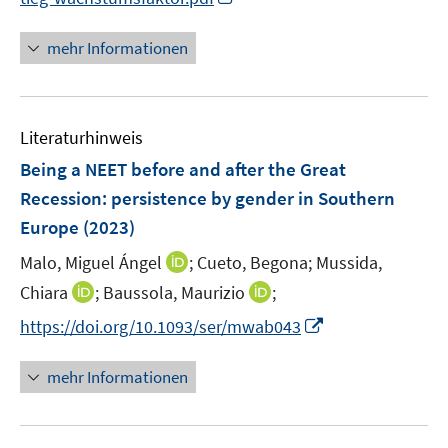
ö
e
e
n
f
f
u
n
n
n
mehr Informationen
f
e
e
e
n
m
u
n
e
F
e
n
e
Literaturhinweis
m
n
F
Being a NEET before and after the Great
s
e
Recession: persistence by gender in Southern
t
n
e
Europe
(2023)
s
r
t
I
Malo, Miguel Ángel
;
Cueto, Begona;
Mussida,
ö
e
n
I
I
Chiara
;
Baussola, Maurizio
;
f
r
n
n
n
f
I
https://doi.org/10.1093/ser/mwab043
ö
e
n
n
n
n
f
u
e
e
e
n
mehr Informationen
f
e
u
u
n
e
n
m
e
e
u
e
F
m
m
e