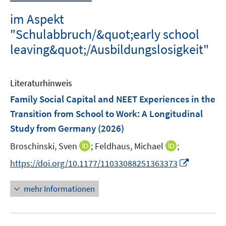
im Aspekt
"Schulabbruch/&quot;early school
leaving&quot;/Ausbildungslosigkeit"
Literaturhinweis
Family Social Capital and NEET Experiences in the
Transition from School to Work: A Longitudinal
Study from Germany
(2026)
I
I
Broschinski, Sven
;
Feldhaus, Michael
;
n
n
I
https://doi.org/10.1177/11033088251363373
n
n
n
e
e
n
mehr Informationen
u
u
e
e
e
u
m
m
e