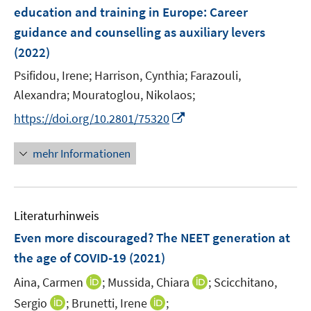
e
t
t
education and training in Europe
:
Career
s
s
n
e
e
guidance and counselling as auxiliary levers
t
t
s
r
r
e
e
(2022)
t
ö
ö
r
r
e
Psifidou, Irene;
Harrison, Cynthia;
Farazouli,
f
f
ö
ö
r
f
f
Alexandra;
Mouratoglou, Nikolaos;
f
f
ö
n
n
f
f
I
https://doi.org/10.2801/75320
f
e
e
n
n
n
f
n
n
e
e
n
mehr Informationen
n
n
n
e
e
u
n
e
Literaturhinweis
m
F
Even more discouraged? The NEET generation at
e
the age of COVID-19
(2021)
n
I
I
Aina, Carmen
;
Mussida, Chiara
;
Scicchitano,
s
n
n
t
I
I
Sergio
;
Brunetti, Irene
;