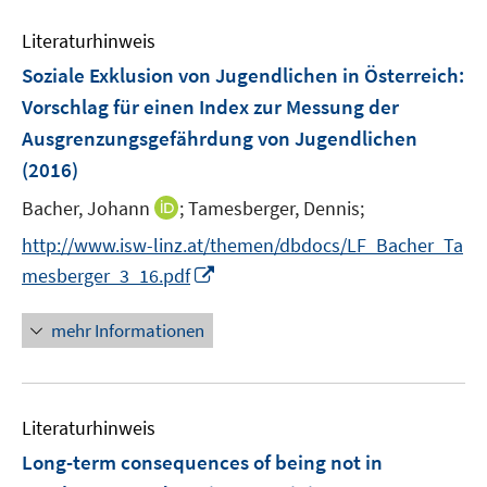
e
e
n
Literaturhinweis
m
F
Soziale Exklusion von Jugendlichen in Österreich
:
e
Vorschlag für einen Index zur Messung der
n
Ausgrenzungsgefährdung von Jugendlichen
s
(2016)
t
e
I
Bacher, Johann
;
Tamesberger, Dennis;
r
n
http://www.isw-linz.at/themen/dbdocs/LF_Bacher_Ta
ö
n
I
mesberger_3_16.pdf
f
e
n
f
u
n
n
mehr Informationen
e
e
e
m
u
n
F
e
e
Literaturhinweis
m
n
F
Long-term consequences of being not in
s
e