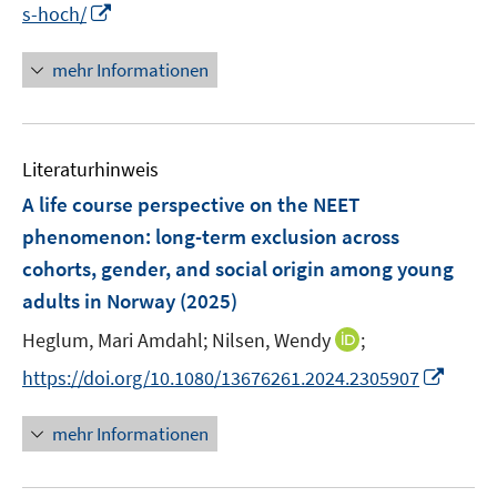
F
F
m
I
s-hoch/
e
e
e
F
n
m
n
n
e
n
mehr Informationen
F
s
s
n
e
e
t
t
s
u
n
e
e
t
e
s
r
r
Literaturhinweis
e
m
t
ö
ö
r
F
A life course perspective on the NEET
e
f
f
ö
e
r
phenomenon: long-term exclusion across
f
f
f
n
ö
cohorts, gender, and social origin among young
n
n
f
s
f
e
e
adults in Norway
(2025)
n
t
f
n
n
e
e
I
n
Heglum, Mari Amdahl;
Nilsen, Wendy
;
n
r
n
e
I
https://doi.org/10.1080/13676261.2024.2305907
ö
n
n
n
f
e
n
mehr Informationen
f
u
e
n
e
u
e