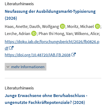
F
F
Literaturhinweis
m
e
e
F
Neufassung der Ausbildungsmarkt-Typisierung
n
n
e
(2026)
s
s
n
t
t
I
I
Haas, Anette;
Dauth, Wolfgang
;
Moritz, Michael
;
s
e
e
n
n
t
I
Lerche, Adrian
;
Phan thi Hong, Van;
Wilkens, Alice;
r
r
n
n
e
n
https://doku.iab.de/forschungsbericht/2026/fb0826.p
ö
ö
e
e
r
n
I
f
f
df
u
u
ö
e
n
f
f
I
e
e
https://doi.org/10.48720/IAB.FB.2608
f
u
n
n
n
n
m
m
f
e
e
e
e
n
F
F
n
mehr Informationen
m
u
n
n
e
e
e
e
F
e
u
n
n
n
e
m
e
s
s
n
F
Literaturhinweis
m
t
t
s
e
F
e
e
Junge Erwachsene ohne Berufsabschluss -
t
n
e
r
r
e
ungenutzte Fachkräftepotenziale?
(2026)
s
n
ö
ö