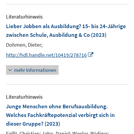
e
f
u
m
f
e
F
n
Literaturhinweis
m
e
e
F
Lieber Jobben als Ausbildung? 15- bis 24-Jährige
n
n
e
zwischen Schule, Ausbildung & Co
(2023)
s
n
t
Dohmen, Dieter;
s
e
t
I
http://hdl.handle.net/10419/278716
r
e
n
ö
r
n
mehr Informationen
f
ö
e
f
f
u
n
f
e
e
n
Literaturhinweis
m
n
e
F
Junge Menschen ohne Berufsausbildung.
n
e
Welches Fachkräftepotenzial verbirgt sich in
n
dieser Gruppe?
(2023)
s
t
Faißt, Christian;
Jahn, Daniel;
Wapler, Rüdiger;