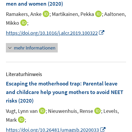
men and women
(2020)
t
t
s
e
e
t
I
I
Ramakers, Anke
;
Martikainen, Pekka
;
Aaltonen,
r
r
e
n
n
I
Mikko
;
ö
ö
r
n
n
n
f
f
I
https://doi.org/10.1016/j.alcr.2019.100322
ö
e
e
n
f
f
n
f
u
u
e
n
n
n
mehr Informationen
f
e
e
u
e
e
e
n
m
m
e
n
n
u
e
F
F
m
e
n
e
e
F
Literaturhinweis
m
n
n
e
F
Escaping the motherhood trap: Parental leave
s
s
n
e
t
t
and childcare help young mothers to avoid NEET
s
n
e
e
risks
(2020)
t
s
r
r
e
t
I
I
Vugt, Lynn van
;
Nieuwenhuis, Rense
;
Levels,
ö
ö
r
e
n
n
I
Mark
;
f
f
ö
r
n
n
n
f
f
f
I
https://doi.org/10.26481/umagsb.2020033
ö
e
e