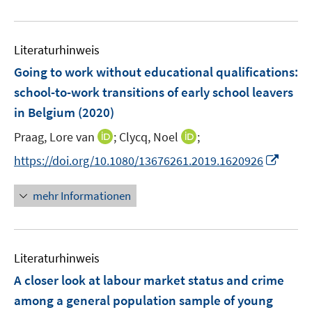
e
e
n
u
n
e
e
n
Literaturhinweis
m
F
Going to work without educational qualifications:
e
school-to-work transitions of early school leavers
n
in Belgium
(2020)
s
t
I
I
Praag, Lore van
;
Clycq, Noel
;
e
n
n
I
https://doi.org/10.1080/13676261.2019.1620926
r
n
n
n
ö
e
e
n
mehr Informationen
f
u
u
e
f
e
e
u
n
m
m
e
e
F
F
Literaturhinweis
m
n
e
e
F
A closer look at labour market status and crime
n
n
e
among a general population sample of young
s
s
n