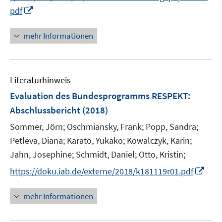
e
e
n
I
e
pdf
u
n
e
n
m
e
n
n
F
mehr Informationen
m
e
e
F
u
n
e
e
s
n
Literaturhinweis
m
t
s
F
e
Evaluation des Bundesprogramms RESPEKT
:
t
e
r
e
Abschlussbericht
(2018)
n
ö
r
Sommer, Jörn;
Oschmiansky, Frank;
Popp, Sandra;
s
f
ö
t
Petleva, Diana;
Karato, Yukako;
Kowalczyk, Karin;
f
f
e
n
Jahn, Josephine;
Schmidt, Daniel;
Otto, Kristin;
f
r
e
n
I
https://doku.iab.de/externe/2018/k181119r01.pdf
ö
n
e
n
f
n
n
mehr Informationen
f
e
n
u