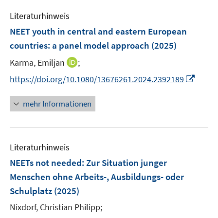
m
e
n
F
Literaturhinweis
m
e
F
NEET youth in central and eastern European
n
e
countries: a panel model approach
(2025)
s
n
t
I
Karma, Emiljan
;
s
e
n
t
I
https://doi.org/10.1080/13676261.2024.2392189
r
n
e
n
ö
e
r
n
mehr Informationen
f
u
ö
e
f
e
f
u
n
m
f
e
e
F
n
Literaturhinweis
m
n
e
e
F
NEETs not needed: Zur Situation junger
n
n
e
Menschen ohne Arbeits-, Ausbildungs- oder
s
n
Schulplatz
(2025)
t
s
e
t
Nixdorf, Christian Philipp;
r
e