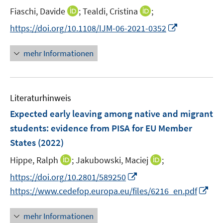
r
t
I
I
Fiaschi, Davide
;
Tealdi, Cristina
;
ö
e
n
n
I
f
https://doi.org/10.1108/IJM-06-2021-0352
r
n
n
n
f
ö
e
e
n
n
mehr Informationen
f
u
u
e
e
f
e
e
u
n
n
m
m
e
e
F
F
Literaturhinweis
m
n
e
e
F
Expected early leaving among native and migrant
n
n
e
students: evidence from PISA for EU Member
s
s
n
States
(2022)
t
t
s
e
e
t
I
I
Hippe, Ralph
;
Jakubowski, Maciej
;
r
r
e
n
n
I
https://doi.org/10.2801/589250
ö
ö
r
n
n
n
I
f
f
https://www.cedefop.europa.eu/files/6216_en.pdf
ö
e
e
n
n
f
f
f
u
u
e
n
n
n
mehr Informationen
f
e
e