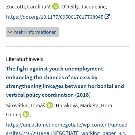
t
I
Zuccotti, Carolina V.
;
O'Reilly, Jacqueline;
s
e
n
t
I
https://doi.org/10.1177/0950017017738945
r
n
e
n
ö
e
r
n
mehr Informationen
f
u
ö
e
f
e
f
u
n
m
f
e
e
F
n
Literaturhinweis
m
n
e
e
F
The fight against youth unemployment
:
n
n
e
enhancing the chances of success by
s
n
strengthening linkages between horizontal and
t
s
e
vertical policy coordination
(2018)
t
r
e
I
Sirovátka, Tomáš
;
Horáková, Markéta;
Hora,
ö
r
n
I
Ondrej
;
f
ö
n
n
f
f
https://uni.oslomet.no/negotiate/wp-content/upload
e
n
n
f
s/sites/746/2018/06/NEGOTIATE_working_paper_8.4.
u