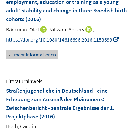
employment, education or training as a young
t
n
e
adult
:
stability and change in three Swedish birth
s
r
cohorts
(2016)
t
ö
e
I
I
Bäckman, Olof
;
Nilsson, Anders
;
f
r
n
n
f
I
https://doi.org/10.1080/14616696.2016.1153699
ö
n
n
n
n
f
e
e
e
n
mehr Informationen
f
u
u
n
e
n
e
e
u
e
m
m
e
n
F
F
Literaturhinweis
m
e
e
F
Straßenjugendliche in Deutschland - eine
n
n
e
Erhebung zum Ausmaß des Phänomens
:
s
s
n
Zwischenbericht - zentrale Ergebnisse der 1.
t
t
s
e
e
Projektphase
(2016)
t
r
r
e
Hoch, Carolin;
ö
ö
r