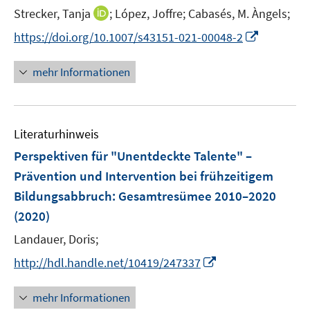
e
t
I
Strecker, Tanja
;
López, Joffre;
Cabasés, M. Àngels;
s
r
e
n
t
I
https://doi.org/10.1007/s43151-021-00048-2
ö
r
n
e
n
f
ö
e
r
n
f
mehr Informationen
f
u
ö
e
n
f
e
f
u
e
n
m
f
e
n
e
F
n
Literaturhinweis
m
n
e
e
F
Perspektiven für "Unentdeckte Talente" –
n
n
e
Prävention und Intervention bei frühzeitigem
s
n
Bildungsabbruch
t
:
Gesamtresümee 2010–2020
s
e
(2020)
t
r
e
Landauer, Doris;
ö
r
I
f
http://hdl.handle.net/10419/247337
ö
n
f
f
n
n
mehr Informationen
f