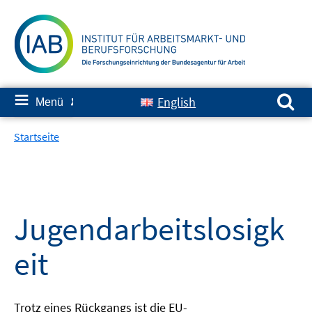
Springe
zum
Inhalt
Suchen nach:
≡
English
Menü
✘
Startseite
Jugendarbeitslosigk
eit
Trotz eines Rückgangs ist die EU-