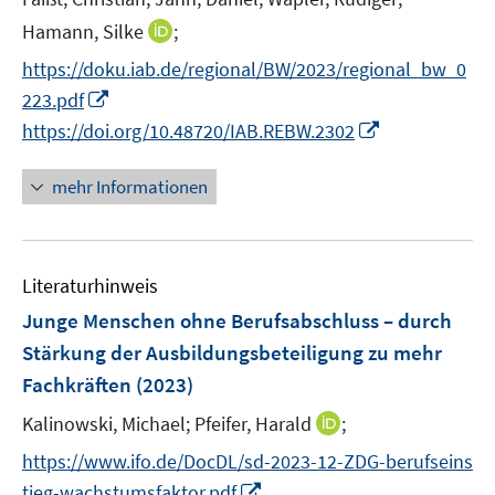
e
I
Hamann, Silke
;
r
n
https://doku.iab.de/regional/BW/2023/regional_bw_0
ö
n
I
223.pdf
f
e
n
I
f
https://doi.org/10.48720/IAB.REBW.2302
u
n
n
n
e
e
n
e
mehr Informationen
m
u
e
n
F
e
u
e
m
e
n
F
Literaturhinweis
m
s
e
F
Junge Menschen ohne Berufsabschluss – durch
t
n
e
e
Stärkung der Ausbildungsbeteiligung zu mehr
s
n
r
Fachkräften
(2023)
t
s
ö
e
t
I
Kalinowski, Michael;
Pfeifer, Harald
;
f
r
e
n
f
https://www.ifo.de/DocDL/sd-2023-12-ZDG-berufseins
ö
r
n
n
I
tieg-wachstumsfaktor.pdf
f