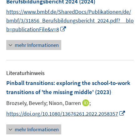
Berufsbildungsbericht 2024
(2024)
e
https://www.bmbf.de/SharedDocs/Publikationen/de/
n
bmbf/3/31856_Berufsbildungsbericht_2024.pdf?__blo
s
I
b=publicationFile&v=8
t
n
e
n
r
mehr Informationen
e
ö
u
f
e
f
Literaturhinweis
m
n
F
e
Pinball transitions: exploring the school-to-work
e
n
transitions of 'the missing middle'
(2023)
n
I
Brozsely, Beverly;
Nixon, Darren
;
s
n
t
I
https://doi.org/10.1080/13676261.2022.2058357
n
e
n
e
r
n
mehr Informationen
u
ö
e