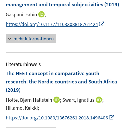
e
management and temporal subjectivities
(2019)
s
s
n
t
t
I
Gaspani, Fabio
;
s
e
e
n
t
I
https://doi.org/10.1177/1103308818761424
r
r
n
e
n
ö
ö
e
r
n
mehr Informationen
f
f
u
ö
e
f
f
e
f
u
n
n
m
f
e
e
e
F
n
Literaturhinweis
m
n
n
e
e
F
The NEET concept in comparative youth
n
n
e
research
:
the Nordic countries and South Africa
s
n
(2019)
t
s
e
t
I
I
Holte, Bjørn Hallstein
;
Swart, Ignatius
;
r
e
n
n
Hiilamo, Keikki;
ö
r
n
n
I
f
https://doi.org/10.1080/13676261.2018.1496406
ö
e
e
n
f
f
u
u