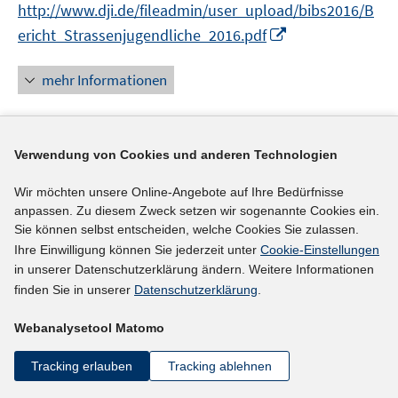
f
f
http://www.dji.de/fileadmin/user_upload/bibs2016/B
ö
f
f
I
ericht_Strassenjugendliche_2016.pdf
f
n
n
n
f
e
e
n
mehr Informationen
n
n
n
e
e
u
n
e
Verwendung von Cookies und anderen Technologien
Literaturhinweis
m
F
Exploring the diversity of NEETs
(2016)
Wir möchten unsere Online-Angebote auf Ihre Bedürfnisse
e
anpassen. Zu diesem Zweck setzen wir sogenannte Cookies ein.
I
Mascherini, Massimiliano
;
Ledermaier, Stefanie;
n
Sie können selbst entscheiden, welche Cookies Sie zulassen.
n
s
http://www.eurofound.europa.eu/sites/default/files/ef
Ihre Einwilligung können Sie jederzeit unter
Cookie-Einstellungen
n
t
I
in unserer Datenschutzerklärung ändern. Weitere Informationen
_publication/field_ef_document/ef1602en.pdf
e
e
n
finden Sie in unserer
Datenschutzerklärung
.
I
https://doi.org/10.2806/62307
u
r
n
n
e
ö
Webanalysetool Matomo
e
n
mehr Informationen
m
f
u
e
F
Tracking erlauben
Tracking ablehnen
f
e
u
e
n