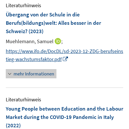
n
e
F
F
Literaturhinweis
m
n
e
e
F
Übergang von der Schule in die
s
n
n
e
t
Berufs(bildungs)welt: Alles besser in der
s
s
n
e
Schweiz?
t
(2023)
t
s
r
e
e
t
I
Muehlemann, Samuel
;
ö
r
r
e
n
f
https://www.ifo.de/DocDL/sd-2023-12-ZDG-berufseins
ö
ö
r
n
f
I
f
f
tieg-wachstumsfaktor.pdf
ö
e
n
n
f
f
f
u
e
n
n
n
mehr Informationen
f
e
n
e
e
e
n
m
u
n
n
e
F
e
n
e
Literaturhinweis
m
n
F
Young People between Education and the Labour
s
e
Market during the COVID-19 Pandemic in Italy
t
n
e
(2022)
s