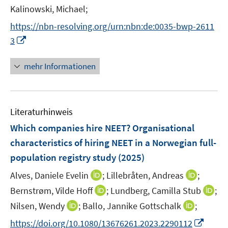
r
t
Kalinowski, Michael;
s
f
f
ö
e
t
f
f
https://nbn-resolving.org/urn:nbn:de:0035-bwp-2611
f
r
e
n
n
I
f
3
ö
r
e
e
n
n
f
ö
n
n
n
e
mehr Informationen
f
f
e
n
n
f
u
e
n
e
n
e
Literaturhinweis
m
n
F
Which companies hire NEET? Organisational
e
characteristics of hiring NEET in a Norwegian full-
n
population registry study
(2025)
s
t
I
I
Alves, Daniele Evelin
;
Lillebråten, Andreas
;
e
n
n
I
I
Bernstrøm, Vilde Hoff
;
Lundberg, Camilla Stub
;
r
n
n
n
n
I
I
Nilsen, Wendy
;
Ballo, Jannike Gottschalk
;
ö
e
e
n
n
n
n
I
f
https://doi.org/10.1080/13676261.2023.2290112
u
u
e
e