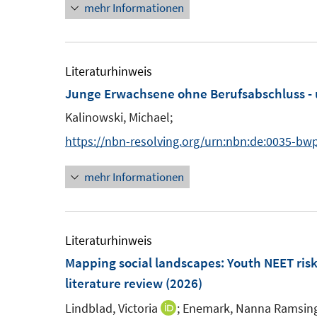
mehr Informationen
e
n
ö
m
e
f
F
u
f
e
e
Literaturhinweis
n
n
m
Junge Erwachsene ohne Berufsabschluss - 
e
s
F
n
Kalinowski, Michael;
t
e
https://nbn-resolving.org/urn:nbn:de:0035-bw
e
n
r
s
mehr Informationen
ö
t
f
e
f
r
Literaturhinweis
n
ö
Mapping social landscapes: Youth NEET risk 
e
f
literature review
(2026)
n
f
Lindblad, Victoria
;
Enemark, Nanna Ramsin
n
I