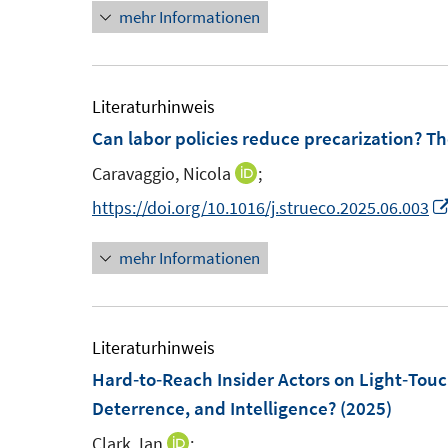
u
e
mehr Informationen
e
ö
ö
e
u
u
f
f
m
e
e
f
f
F
m
m
Literaturhinweis
n
n
e
F
F
Can labor policies reduce precarization? T
e
e
n
e
e
n
n
Caravaggio, Nicola
;
I
s
n
n
n
https://doi.org/10.1016/j.strueco.2025.06.003
t
s
s
n
e
t
t
mehr Informationen
e
r
e
e
u
ö
r
r
e
f
ö
ö
m
Literaturhinweis
f
f
f
F
Hard‐to‐Reach Insider Actors on Light‐Tou
n
f
f
e
Deterrence, and Intelligence?
e
(2025)
n
n
n
n
e
e
Clark, Ian
;
I