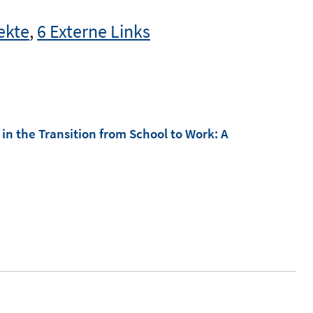
ekte
,
6 Externe Links
in the Transition from School to Work: A
I
n
n
e
u
e