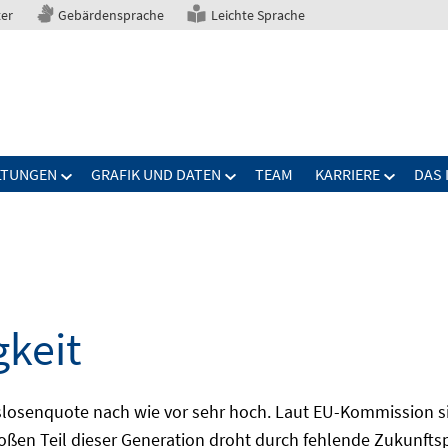
ter
Gebärdensprache
Leichte Sprache
LTUNGEN
GRAFIK UND DATEN
TEAM
KARRIERE
DAS 
gkeit
slosenquote nach wie vor sehr hoch. Laut EU-Kommission si
großen Teil dieser Generation droht durch fehlende Zukunft