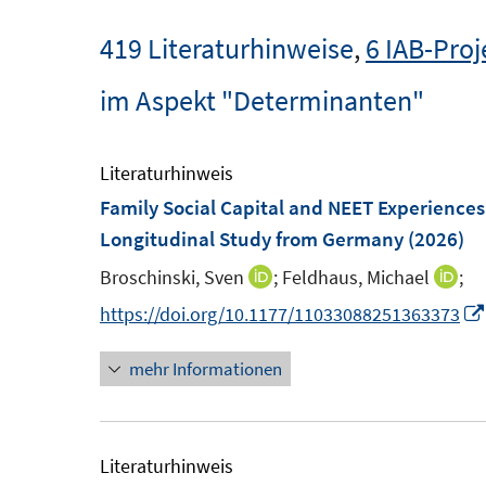
419 Literaturhinweise
,
6 IAB-Proj
im Aspekt "Determinanten"
Literaturhinweis
Family Social Capital and NEET Experiences 
Longitudinal Study from Germany
(2026)
Broschinski, Sven
;
Feldhaus, Michael
;
I
I
n
n
https://doi.org/10.1177/11033088251363373
n
n
mehr Informationen
e
e
u
u
e
e
m
m
Literaturhinweis