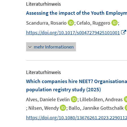
m
m
e
Literaturhinweis
n
f
F
F
m
Assessing the impact of the Youth Employme
e
n
e
e
F
n
e
Scandurra, Rosario
;
Cefalo, Ruggero
;
I
I
n
n
e
n
n
n
https://doi.org/10.1017/s0047279425101001
s
s
n
n
n
t
t
s
mehr Informationen
e
e
e
e
t
u
u
r
r
e
e
e
ö
ö
r
m
m
Literaturhinweis
f
f
ö
F
F
Which companies hire NEET? Organisational 
f
f
f
e
e
population registry study
(2025)
n
n
f
n
n
e
e
n
Alves, Daniele Evelin
;
Lillebråten, Andreas
I
s
s
n
n
e
n
;
Nilsen, Wendy
;
Ballo, Jannike Gottschalk
I
I
t
t
n
n
n
n
https://doi.org/10.1080/13676261.2023.229011
e
e
e
n
n
r
r