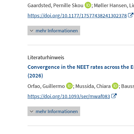
e
n
Gaardsted, Pernille Skou
;
Møller Hansen, Li
I
n
n
n
https://doi.org/10.1177/17577438241302378
e
n
u
mehr Informationen
e
e
u
m
e
F
m
Literaturhinweis
e
F
Convergence in the NEET rates across the E
n
e
(2026)
s
n
Orfao, Guillermo
;
Mussida, Chiara
;
Bauss
I
I
t
s
n
n
I
https://doi.org/10.1093/ser/mwaf083
e
t
n
n
n
r
e
mehr Informationen
e
e
n
ö
r
u
u
e
f
ö
e
e
u
f
f