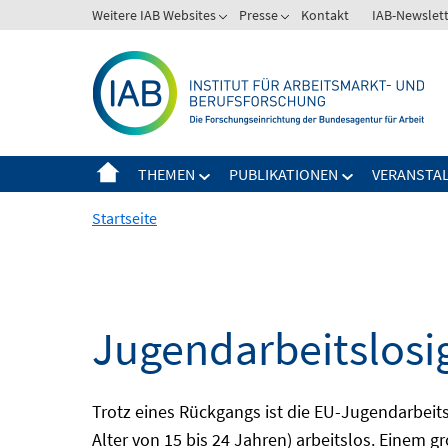
Springe
Weitere IAB Websites
Presse
Kontakt
IAB-Newslet
zum
Inhalt
THEMEN
PUBLIKATIONEN
VERANSTA
Startseite
Jugendarbeitslosi
Trotz eines Rückgangs ist die EU-Jugendarbeit
Alter von 15 bis 24 Jahren) arbeitslos. Einem 