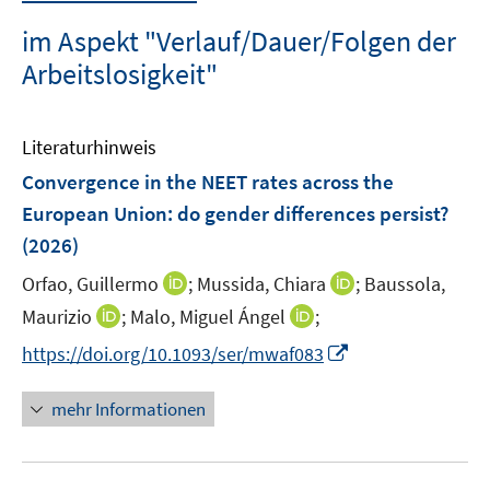
im Aspekt "Verlauf/Dauer/Folgen der
Arbeitslosigkeit"
Literaturhinweis
Convergence in the NEET rates across the
European Union: do gender differences persist?
(2026)
I
I
Orfao, Guillermo
;
Mussida, Chiara
;
Baussola,
n
n
I
I
Maurizio
;
Malo, Miguel Ángel
;
n
n
n
n
I
https://doi.org/10.1093/ser/mwaf083
e
e
n
n
n
u
u
e
e
n
mehr Informationen
e
e
u
u
e
m
m
e
e
u
F
F
m
m
e