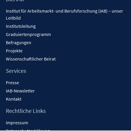
f
Inhalt
e
n
Institut für Arbeitsmarkt- und Berufsforschung (IAB) – unser
n
e
Leitbild
n
Institutsleitung
Graduiertenprogramm
Befragungen
Projekte
Wissenschaftlicher Beirat
Services
Presse
IAB-Newsletter
Kontakt
Rechtliche Links
Impressum
Datenschutzerklärung