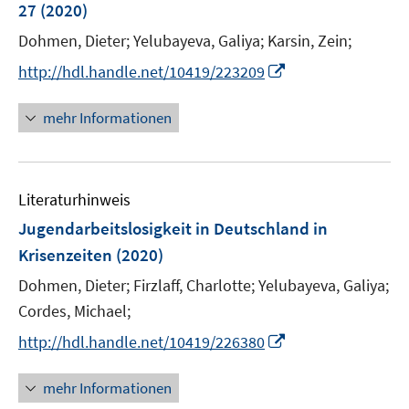
e
27
(2020)
t
n
r
e
Dohmen, Dieter;
Yelubayeva, Galiya;
Karsin, Zein;
s
ö
r
t
I
f
http://hdl.handle.net/10419/223209
ö
e
n
f
f
r
n
n
mehr Informationen
f
ö
e
e
n
f
u
n
e
f
e
n
n
Literaturhinweis
m
e
F
Jugendarbeitslosigkeit in Deutschland in
n
e
Krisenzeiten
(2020)
n
Dohmen, Dieter;
Firzlaff, Charlotte;
Yelubayeva, Galiya;
s
t
Cordes, Michael;
e
I
http://hdl.handle.net/10419/226380
r
n
ö
n
mehr Informationen
f
e