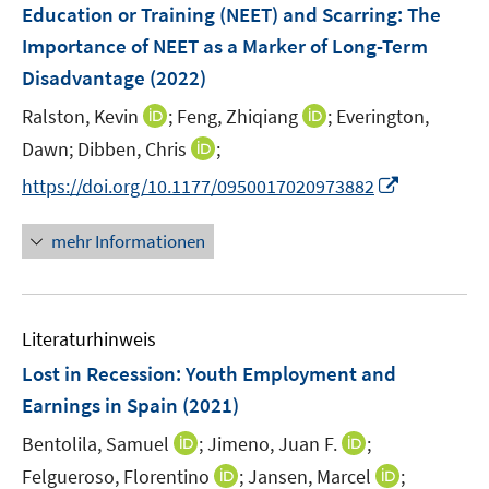
e
ö
r
Education or Training (NEET) and Scarring: The
n
f
ö
Importance of NEET as a Marker of Long-Term
s
f
f
Disadvantage
(2022)
t
n
f
e
e
I
I
n
Ralston, Kevin
;
Feng, Zhiqiang
;
Everington,
r
n
n
n
e
I
Dawn;
Dibben, Chris
;
ö
n
n
n
n
I
f
https://doi.org/10.1177/0950017020973882
e
e
n
n
f
u
u
e
n
n
mehr Informationen
e
e
u
e
e
m
m
e
u
n
F
F
m
e
e
e
F
Literaturhinweis
m
n
n
e
F
Lost in Recession: Youth Employment and
s
s
n
e
t
t
Earnings in Spain
(2021)
s
n
e
e
t
I
I
Bentolila, Samuel
;
Jimeno, Juan F.
;
s
r
r
e
n
n
t
I
I
Felgueroso, Florentino
;
Jansen, Marcel
;
ö
ö
r