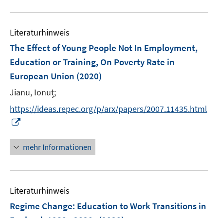
f
u
n
e
e
Literaturhinweis
m
n
F
The Effect of Young People Not In Employment,
e
Education or Training, On Poverty Rate in
n
European Union
(2020)
s
t
Jianu, Ionuț;
e
https://ideas.repec.org/p/arx/papers/2007.11435.html
r
I
ö
n
f
n
mehr Informationen
f
e
n
u
e
e
n
Literaturhinweis
m
F
Regime Change: Education to Work Transitions in
e