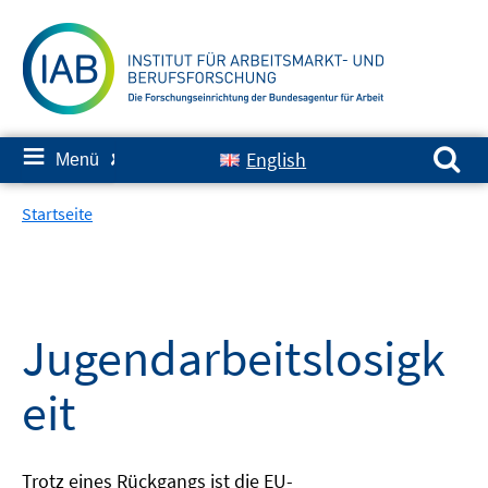
Springe
zum
Inhalt
Suchen nach:
≡
English
Menü
✘
Startseite
Jugendarbeitslosigk
eit
Trotz eines Rückgangs ist die EU-