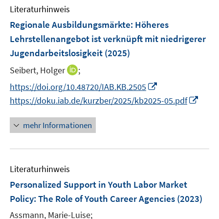
n
e
e
F
Literaturhinweis
m
n
n
e
F
Regionale Ausbildungsmärkte: Höheres
s
s
n
e
t
t
Lehrstellenangebot ist verknüpft mit niedrigerer
s
n
e
e
Jugendarbeitslosigkeit
t
(2025)
s
r
r
e
t
I
Seibert, Holger
;
ö
ö
r
e
n
f
f
I
https://doi.org/10.48720/IAB.KB.2505
ö
r
n
f
f
n
I
f
https://doku.iab.de/kurzber/2025/kb2025-05.pdf
ö
e
n
n
n
n
f
f
u
e
e
e
n
n
mehr Informationen
f
e
n
n
u
e
e
n
m
e
u
n
e
F
m
e
n
e
F
Literaturhinweis
m
n
e
F
Personalized Support in Youth Labor Market
s
n
e
Policy
:
The Role of Youth Career Agencies
(2023)
t
s
n
e
t
Assmann, Marie-Luise;
s