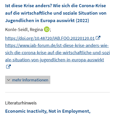
n
e
F
Ist diese Krise anders? Wie sich die Corona-Krise
s
n
e
t
auf die wirtschaftliche und soziale Situation von
s
n
e
Jugendlichen in Europa auswirkt
t
(2022)
s
r
e
t
I
Konle-Seidl, Regina
;
ö
r
e
n
f
I
https://doi.org/10.48720/IAB.FOO.20220120.01
ö
r
n
f
n
f
https://www.iab-forum.de/ist-diese-krise-anders-wie-
ö
e
n
n
f
sich-die-corona-krise-auf-die-wirtschaftliche-und-sozi
f
u
e
e
n
f
ale-situation-von-jugendlichen-in-europa-auswirkt
e
n
u
e
n
I
m
e
n
e
n
F
m
n
n
e
mehr Informationen
F
e
n
e
u
s
n
e
t
s
Literaturhinweis
m
e
t
F
r
Economic Inactivity, Not in Employment,
e