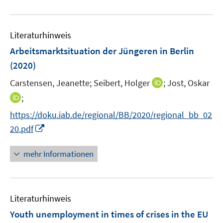
n
n
f
e
f
u
e
e
n
m
f
e
n
n
e
F
n
Literaturhinweis
m
n
e
e
F
Arbeitsmarktsituation der Jüngeren in Berlin
n
n
e
(2020)
s
n
t
I
Carstensen, Jeanette;
Seibert, Holger
;
Jost, Oskar
s
e
n
t
I
;
r
n
e
n
https://doku.iab.de/regional/BB/2020/regional_bb_02
ö
e
r
n
I
f
20.pdf
u
ö
e
n
f
e
f
u
n
n
mehr Informationen
m
f
e
e
e
F
n
m
u
n
e
e
F
e
n
n
e
Literaturhinweis
m
s
n
F
Youth unemployment in times of crises in the EU
t
s
e