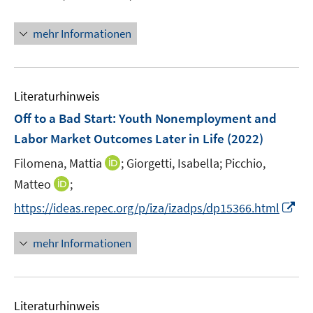
r
e
t
ö
r
e
mehr Informationen
f
ö
r
f
f
ö
n
f
f
e
n
Literaturhinweis
f
n
e
n
Off to a Bad Start: Youth Nonemployment and
n
e
Labor Market Outcomes Later in Life
(2022)
n
I
Filomena, Mattia
;
Giorgetti, Isabella;
Picchio,
n
I
Matteo
;
n
n
I
https://ideas.repec.org/p/iza/izadps/dp15366.html
e
n
n
u
e
n
mehr Informationen
e
u
e
m
e
u
F
m
e
e
F
Literaturhinweis
m