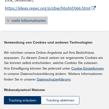
I
https://ideas.repec.org/p/zbw/hbsfof/066.html
n
n
mehr Informationen
e
u
e
Literaturhinweis
m
Verwendung von Cookies und anderen Technologien
F
Investing in youth: Norway
(2018)
Wir möchten unsere Online-Angebote auf Ihre Bedürfnisse
e
I
https://doi.org/10.1787/9789264283671-en
anpassen. Zu diesem Zweck setzen wir sogenannte Cookies ein.
n
n
Sie können selbst entscheiden, welche Cookies Sie zulassen.
s
n
Ihre Einwilligung können Sie jederzeit unter
Cookie-Einstellungen
mehr Informationen
t
in unserer Datenschutzerklärung ändern. Weitere Informationen
e
e
finden Sie in unserer
Datenschutzerklärung
.
u
r
e
ö
Webanalysetool Matomo
Literaturhinweis
m
f
F
Youth unemployment and stigmatization across
f
Tracking erlauben
Tracking ablehnen
e
Europe
:
A comparative analysis
(2017)
n