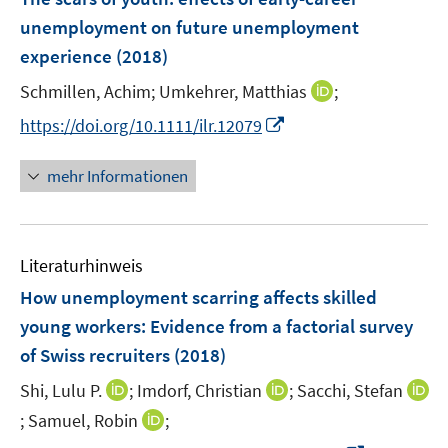
n
n
n
e
unemployment on future unemployment
s
s
n
experience
(2018)
t
t
s
e
e
t
I
Schmillen, Achim;
Umkehrer, Matthias
;
r
r
e
n
I
https://doi.org/10.1111/ilr.12079
ö
ö
r
n
n
f
f
ö
e
n
f
f
mehr Informationen
f
u
e
n
n
f
e
u
e
e
n
m
e
n
n
e
F
Literaturhinweis
m
n
e
F
How unemployment scarring affects skilled
n
e
young workers
:
Evidence from a factorial survey
s
n
of Swiss recruiters
(2018)
t
s
e
t
I
I
Shi, Lulu P.
;
Imdorf, Christian
;
Sacchi, Stefan
r
e
n
n
I
I
;
Samuel, Robin
;
ö
r
n
n
n
n