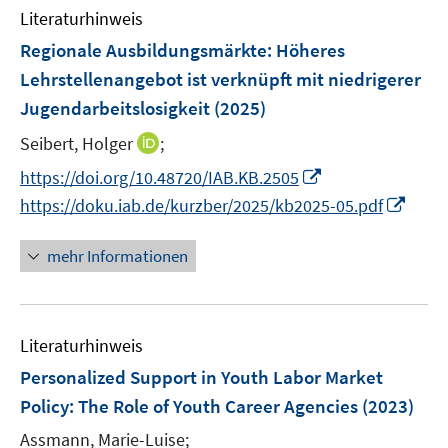
n
e
e
F
Literaturhinweis
m
n
n
e
F
Regionale Ausbildungsmärkte: Höheres
s
s
n
e
t
t
Lehrstellenangebot ist verknüpft mit niedrigerer
s
n
e
e
Jugendarbeitslosigkeit
t
(2025)
s
r
r
e
t
I
Seibert, Holger
;
ö
ö
r
e
n
f
f
I
https://doi.org/10.48720/IAB.KB.2505
ö
r
n
f
f
n
I
f
https://doku.iab.de/kurzber/2025/kb2025-05.pdf
ö
e
n
n
n
n
f
f
u
e
e
e
n
n
mehr Informationen
f
e
n
n
u
e
e
n
m
e
u
n
e
F
m
e
n
e
F
Literaturhinweis
m
n
e
F
Personalized Support in Youth Labor Market
s
n
e
Policy
:
The Role of Youth Career Agencies
(2023)
t
s
n
e
t
Assmann, Marie-Luise;
s