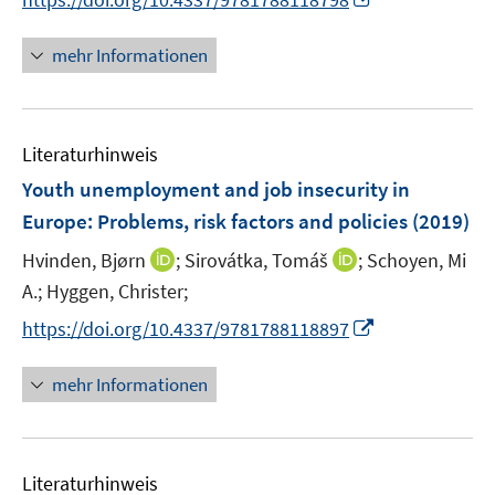
e
r
n
u
ö
n
mehr Informationen
e
f
e
m
f
u
F
n
e
e
e
Literaturhinweis
m
n
n
F
Youth unemployment and job insecurity in
s
e
Europe
:
Problems, risk factors and policies
(2019)
t
n
e
I
I
Hvinden, Bjørn
;
Sirovátka, Tomáš
;
Schoyen, Mi
s
r
n
n
t
A.;
Hyggen, Christer;
ö
n
n
e
I
f
https://doi.org/10.4337/9781788118897
e
e
r
n
f
u
u
ö
n
n
mehr Informationen
e
e
f
e
e
m
m
f
u
n
F
F
n
e
e
e
e
Literaturhinweis
m