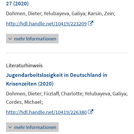
e
27
(2020)
t
n
r
e
Dohmen, Dieter;
Yelubayeva, Galiya;
Karsin, Zein;
s
ö
r
t
I
f
http://hdl.handle.net/10419/223209
ö
e
n
f
f
r
n
n
mehr Informationen
f
ö
e
e
n
f
u
n
e
f
e
n
n
Literaturhinweis
m
e
F
Jugendarbeitslosigkeit in Deutschland in
n
e
Krisenzeiten
(2020)
n
Dohmen, Dieter;
Firzlaff, Charlotte;
Yelubayeva, Galiya;
s
t
Cordes, Michael;
e
I
http://hdl.handle.net/10419/226380
r
n
ö
n
mehr Informationen
f
e