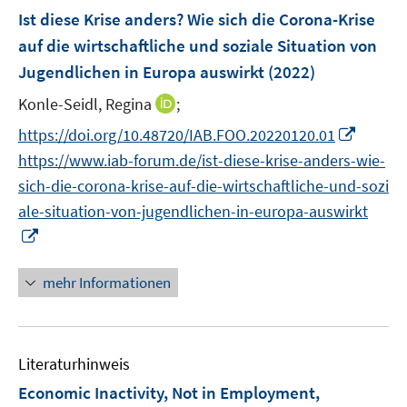
n
e
F
Ist diese Krise anders? Wie sich die Corona-Krise
s
n
e
t
auf die wirtschaftliche und soziale Situation von
s
n
e
Jugendlichen in Europa auswirkt
t
(2022)
s
r
e
t
I
Konle-Seidl, Regina
;
ö
r
e
n
f
I
https://doi.org/10.48720/IAB.FOO.20220120.01
ö
r
n
f
n
f
https://www.iab-forum.de/ist-diese-krise-anders-wie-
ö
e
n
n
f
sich-die-corona-krise-auf-die-wirtschaftliche-und-sozi
f
u
e
e
n
f
ale-situation-von-jugendlichen-in-europa-auswirkt
e
n
u
e
n
I
m
e
n
e
n
F
m
n
n
e
mehr Informationen
F
e
n
e
u
s
n
e
t
s
Literaturhinweis
m
e
t
F
r
Economic Inactivity, Not in Employment,
e