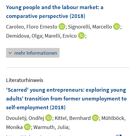
n
e
e
F
Young people and the labour market
:
a
n
n
e
comparative perspective
(2018)
s
s
n
t
t
I
I
Caroleo, Floro Ernesto
;
Signorelli, Marcello
;
s
e
e
n
n
t
I
Demidova, Olga;
Marelli, Enrico
;
r
r
n
n
e
n
ö
ö
e
e
r
n
mehr Informationen
f
f
u
u
ö
e
f
f
e
e
f
u
n
n
m
m
f
e
e
e
F
F
n
m
Literaturhinweis
n
n
e
e
e
F
'Scarred' young entrepreneurs
:
exploring young
n
n
n
e
adults' transition from former unemployment to
s
s
n
t
t
self-employment
(2018)
s
e
e
t
I
I
Dvouletý, Ondřej
;
Kittel, Bernhard
;
Mühlböck,
r
r
e
n
n
I
Monika
;
Warmuth, Julia;
ö
ö
r
n
n
n
f
f