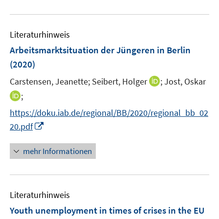
n
n
f
e
f
u
e
e
n
m
f
e
n
n
e
F
n
Literaturhinweis
m
n
e
e
F
Arbeitsmarktsituation der Jüngeren in Berlin
n
n
e
(2020)
s
n
t
I
Carstensen, Jeanette;
Seibert, Holger
;
Jost, Oskar
s
e
n
t
I
;
r
n
e
n
https://doku.iab.de/regional/BB/2020/regional_bb_02
ö
e
r
n
I
f
20.pdf
u
ö
e
n
f
e
f
u
n
n
mehr Informationen
m
f
e
e
e
F
n
m
u
n
e
e
F
e
n
n
e
Literaturhinweis
m
s
n
F
Youth unemployment in times of crises in the EU
t
s
e