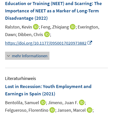
e
ö
r
Education or Training (NEET) and Scarring: The
n
f
ö
Importance of NEET as a Marker of Long-Term
s
f
f
Disadvantage
(2022)
t
n
f
e
e
I
I
n
Ralston, Kevin
;
Feng, Zhiqiang
;
Everington,
r
n
n
n
e
I
Dawn;
Dibben, Chris
;
ö
n
n
n
n
I
f
https://doi.org/10.1177/0950017020973882
e
e
n
n
f
u
u
e
n
n
mehr Informationen
e
e
u
e
e
m
m
e
u
n
F
F
m
e
e
e
F
Literaturhinweis
m
n
n
e
F
Lost in Recession: Youth Employment and
s
s
n
e
t
t
Earnings in Spain
(2021)
s
n
e
e
t
I
I
Bentolila, Samuel
;
Jimeno, Juan F.
;
s
r
r
e
n
n
t
I
I
Felgueroso, Florentino
;
Jansen, Marcel
;
ö
ö
r