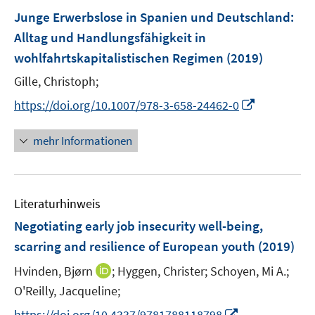
n
e
e
e
F
Junge Erwerbslose in Spanien und Deutschland
:
n
n
n
e
Alltag und Handlungsfähigkeit in
s
s
n
wohlfahrtskapitalistischen Regimen
t
t
(2019)
s
e
e
t
Gille, Christoph;
r
r
e
I
https://doi.org/10.1007/978-3-658-24462-0
ö
ö
r
n
f
f
ö
n
mehr Informationen
f
f
f
e
n
n
f
u
e
e
n
e
n
n
e
Literaturhinweis
m
n
F
Negotiating early job insecurity well-being,
e
scarring and resilience of European youth
(2019)
n
I
Hvinden, Bjørn
;
Hyggen, Christer;
Schoyen, Mi A.;
s
n
t
O'Reilly, Jacqueline;
n
e
I
https://doi.org/10.4337/9781788118798