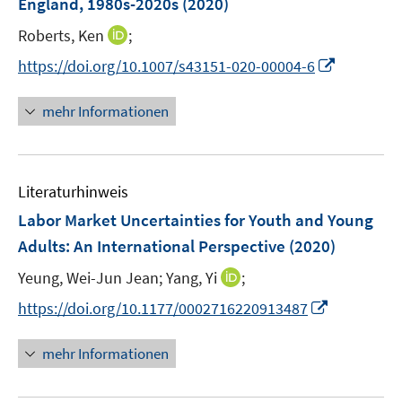
England, 1980s-2020s
(2020)
n
I
Roberts, Ken
;
s
n
t
I
https://doi.org/10.1007/s43151-020-00004-6
n
e
n
e
r
n
mehr Informationen
u
ö
e
e
f
u
m
f
e
F
n
Literaturhinweis
m
e
e
F
Labor Market Uncertainties for Youth and Young
n
n
e
Adults
:
An International Perspective
(2020)
s
n
t
I
Yeung, Wei-Jun Jean;
Yang, Yi
;
s
e
n
t
I
https://doi.org/10.1177/0002716220913487
r
n
e
n
ö
e
r
n
mehr Informationen
f
u
ö
e
f
e
f
u
n