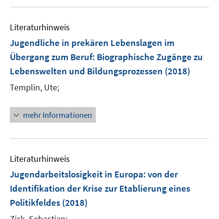
e
e
u
n
m
m
e
F
F
Literaturhinweis
m
e
e
F
Jugendliche in prekären Lebenslagen im
n
n
e
Übergang zum Beruf
:
Biographische Zugänge zu
s
s
n
Lebenswelten und Bildungsprozessen
t
t
(2018)
s
e
e
t
Templin, Ute;
r
r
e
ö
ö
r
mehr Informationen
f
f
ö
f
f
f
n
n
f
e
e
n
Literaturhinweis
n
n
e
Jugendarbeitslosigkeit in Europa
:
von der
n
Identifikation der Krise zur Etablierung eines
Politikfeldes
(2018)
Zick, Sebastian;