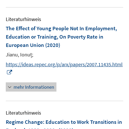
f
u
n
e
e
Literaturhinweis
m
n
F
The Effect of Young People Not In Employment,
e
Education or Training, On Poverty Rate in
n
European Union
(2020)
s
t
Jianu, Ionuț;
e
https://ideas.repec.org/p/arx/papers/2007.11435.html
r
I
ö
n
f
n
mehr Informationen
f
e
n
u
e
e
n
Literaturhinweis
m
F
Regime Change: Education to Work Transitions in
e