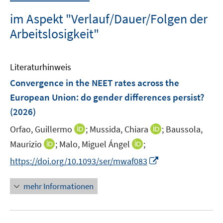
im Aspekt "Verlauf/Dauer/Folgen der
Arbeitslosigkeit"
Literaturhinweis
Convergence in the NEET rates across the
European Union: do gender differences persist?
(2026)
I
I
Orfao, Guillermo
;
Mussida, Chiara
;
Baussola,
n
n
I
I
Maurizio
;
Malo, Miguel Ángel
;
n
n
n
n
I
https://doi.org/10.1093/ser/mwaf083
e
e
n
n
n
u
u
e
e
n
mehr Informationen
e
e
u
u
e
m
m
e
e
u
F
F
m
m
e