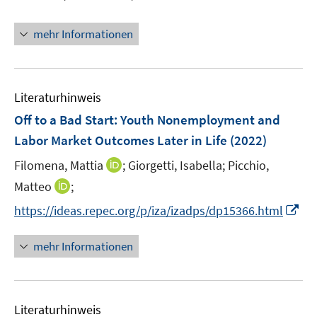
r
e
t
ö
r
e
mehr Informationen
f
ö
r
f
f
ö
n
f
f
e
n
Literaturhinweis
f
n
e
n
Off to a Bad Start: Youth Nonemployment and
n
e
Labor Market Outcomes Later in Life
(2022)
n
I
Filomena, Mattia
;
Giorgetti, Isabella;
Picchio,
n
I
Matteo
;
n
n
I
https://ideas.repec.org/p/iza/izadps/dp15366.html
e
n
n
u
e
n
mehr Informationen
e
u
e
m
e
u
F
m
e
e
F
Literaturhinweis
m