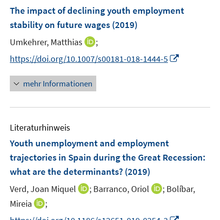
n
n
n
F
The impact of declining youth employment
s
s
e
stability on future wages
(2019)
t
t
n
e
e
I
Umkehrer, Matthias
;
s
r
r
n
t
I
https://doi.org/10.1007/s00181-018-1444-5
ö
ö
n
e
n
f
f
e
r
n
mehr Informationen
f
f
u
ö
e
n
n
e
f
u
e
e
m
f
e
n
n
F
n
Literaturhinweis
m
e
e
F
Youth unemployment and employment
n
n
e
trajectories in Spain during the Great Recession
:
s
n
what are the determinants?
t
(2019)
s
e
t
I
I
Verd, Joan Miquel
;
Barranco, Oriol
;
Bolíbar,
r
e
n
n
I
Mireia
;
ö
r
n
n
n
f
I