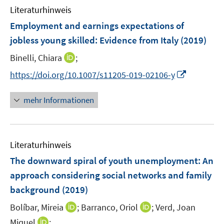
F
F
n
Literaturhinweis
m
e
e
e
F
Employment and earnings expectations of
n
n
n
e
jobless young skilled
:
Evidence from Italy
(2019)
s
s
n
t
t
I
Binelli, Chiara
;
s
e
e
n
t
I
https://doi.org/10.1007/s11205-019-02106-y
r
r
n
e
n
ö
ö
e
r
n
mehr Informationen
f
f
u
ö
e
f
f
e
f
u
n
n
m
f
e
e
e
F
n
Literaturhinweis
m
n
n
e
e
F
The downward spiral of youth unemployment
:
An
n
n
e
approach considering social networks and family
s
n
background
(2019)
t
s
e
t
I
I
Bolíbar, Mireia
;
Barranco, Oriol
;
Verd, Joan
r
e
n
n
I
Miquel
;