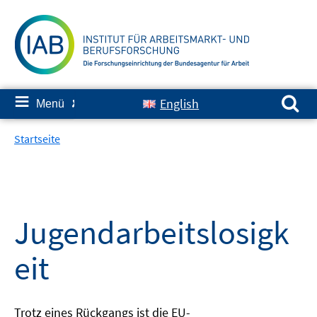
Springe
zum
Inhalt
Suchen nach:
≡
English
Menü
✘
Startseite
Jugendarbeitslosigk
eit
Trotz eines Rückgangs ist die EU-