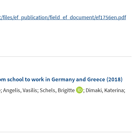
n
n
e
s
s
n
/files/ef_publication/field_ef_document/ef1756en.pdf
t
t
s
e
e
t
r
r
e
ö
ö
r
f
f
ö
f
f
f
n
n
f
om school to work in Germany and Greece
(2018)
e
e
n
n
n
;
Angelis, Vasilis;
Schels, Brigitte
;
Dimaki, Katerina;
e
I
n
n
n
e
u
e