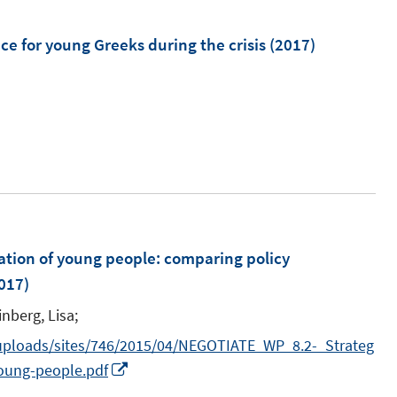
m
F
e for young Greeks during the crisis
(2017)
e
n
s
t
e
r
ö
f
ation of young people
:
comparing policy
f
017)
n
e
inberg, Lisa;
n
/uploads/sites/746/2015/04/NEGOTIATE_WP_8.2-_Strateg
I
young-people.pdf
n