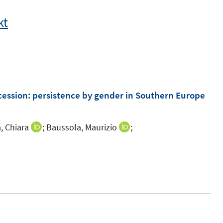
kt
cession: persistence by gender in Southern Europe
, Chiara
;
Baussola, Maurizio
;
I
I
n
n
n
n
e
e
u
u
e
e
m
m