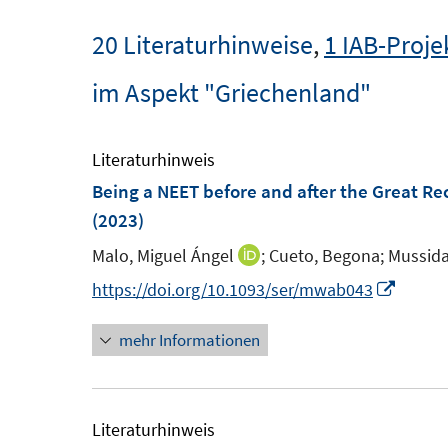
20 Literaturhinweise
,
1 IAB-Proje
im Aspekt "Griechenland"
Literaturhinweis
Being a NEET before and after the Great Re
(2023)
Malo, Miguel Ángel
;
Cueto, Begona;
Mussida
I
n
I
https://doi.org/10.1093/ser/mwab043
n
n
mehr Informationen
e
n
u
e
e
u
m
e
Literaturhinweis