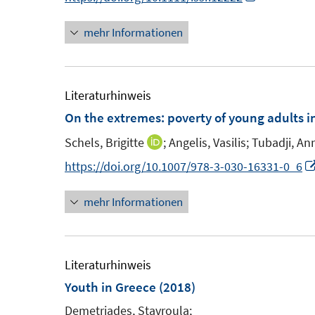
t
t
s
n
e
e
t
mehr Informationen
n
r
r
e
e
ö
ö
r
u
f
f
ö
e
Literaturhinweis
f
f
f
m
On the extremes: poverty of young adults 
n
n
f
F
e
e
Schels, Brigitte
;
Angelis, Vasilis;
Tubadji, An
n
I
e
n
n
e
n
https://doi.org/10.1007/978-3-030-16331-0_6
n
n
n
s
mehr Informationen
e
t
u
e
e
r
m
Literaturhinweis
ö
F
Youth in Greece
(2018)
f
e
Demetriades, Stavroula;
f