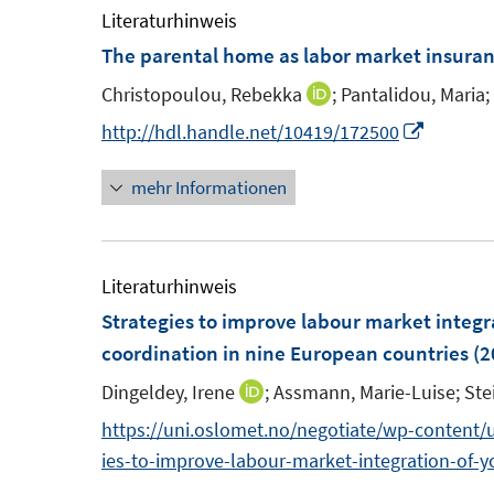
m
e
Literaturhinweis
ö
f
F
m
The parental home as labor market insuranc
f
n
e
F
f
e
Christopoulou, Rebekka
;
Pantalidou, Maria;
I
n
e
n
n
n
I
http://hdl.handle.net/10419/172500
s
n
e
n
n
t
s
n
mehr Informationen
e
n
e
t
u
e
r
e
e
u
ö
r
m
e
Literaturhinweis
f
ö
F
m
Strategies to improve labour market integr
f
f
e
F
coordination in nine European countries
n
(2
f
n
e
e
n
Dingeldey, Irene
;
Assmann, Marie-Luise;
Ste
I
s
n
n
e
n
https://uni.oslomet.no/negotiate/wp-content
t
s
n
n
ies-to-improve-labour-market-integration-of-
e
t
e