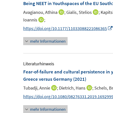
F
m
Being NEET in Youthspaces of the EU South:
e
F
Avagianou, Athina
;
Gialis, Stelios
;
Kapits
I
I
n
e
n
n
Ioannis
;
I
s
n
n
n
n
https://doi.org/10.1177/11033088221086365
t
s
e
e
n
e
t
u
u
mehr Informationen
e
r
e
e
e
u
ö
r
m
m
e
f
ö
F
F
m
Literaturhinweis
f
f
e
e
F
Fear-of-failure and cultural persistence i
n
f
n
n
e
Greece versus Germany
e
(2021)
n
s
s
n
n
e
Tubadji, Annie
;
Dietrich, Hans
;
Schels, Br
I
I
t
t
s
n
n
n
https://doi.org/10.1080/08276331.2019.169299
e
e
t
n
n
r
r
e
mehr Informationen
e
e
ö
ö
r