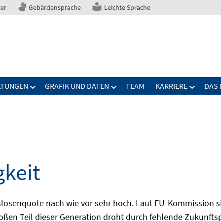
ter
Gebärdensprache
Leichte Sprache
LTUNGEN
GRAFIK UND DATEN
TEAM
KARRIERE
DAS 
gkeit
slosenquote nach wie vor sehr hoch. Laut EU-Kommission si
großen Teil dieser Generation droht durch fehlende Zukunft