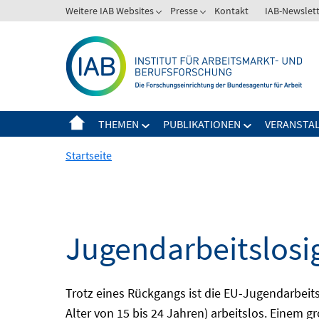
Springe
Weitere IAB Websites
Presse
Kontakt
IAB-Newslet
zum
Inhalt
THEMEN
PUBLIKATIONEN
VERANSTA
Startseite
Jugendarbeitslosi
Trotz eines Rückgangs ist die EU-Jugendarbeit
Alter von 15 bis 24 Jahren) arbeitslos. Einem 