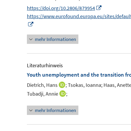
n
n
I
https://doi.org/10.2806/879954
s
e
n
https://www.eurofound.europa.eu/sites/default
t
n
I
n
e
n
e
r
mehr Informationen
n
u
ö
e
e
f
u
m
f
e
F
Literaturhinweis
n
m
e
Youth unemployment and the transition fr
e
F
n
n
Dietrich, Hans
;
Tsokas, Ioanna;
Haas, Anette
I
e
s
n
Tubadji, Annie
;
I
n
t
n
n
s
e
e
mehr Informationen
n
t
r
u
e
e
ö
e
u
r
f