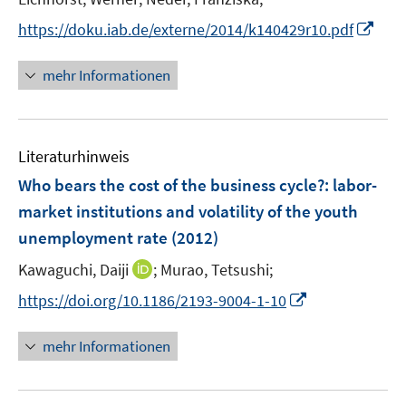
s
ö
ö
t
I
https://doku.iab.de/externe/2014/k140429r10.pdf
f
f
e
n
f
f
r
n
n
n
mehr Informationen
ö
e
e
e
f
u
n
n
f
e
n
Literaturhinweis
m
e
F
Who bears the cost of the business cycle?
:
labor-
n
e
market institutions and volatility of the youth
n
unemployment rate
(2012)
s
t
I
Kawaguchi, Daiji
;
Murao, Tetsushi;
e
n
I
https://doi.org/10.1186/2193-9004-1-10
r
n
n
ö
e
n
mehr Informationen
f
u
e
f
e
u
n
m