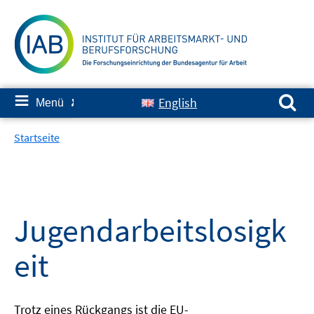
Springe
zum
Inhalt
Suchen nach:
≡
English
Menü
✘
Startseite
Jugendarbeitslosigk
eit
Trotz eines Rückgangs ist die EU-