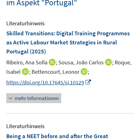
im Aspekt "Portugal"
Literaturhinweis
Skilled Transitions: Digital Training Programmes
as Active Labour Market Strategies in Rural
Portugal
(2025)
I
I
Ribeiro, Ana Sofia
;
Sousa, João Carlos
;
Roque,
n
n
I
I
Isabel
;
Bettencourt, Leonor
;
n
n
n
n
I
https://doi.org/10.17645/si.10129
e
e
n
n
n
u
u
e
e
n
mehr Informationen
e
e
u
u
e
m
m
e
e
u
F
F
m
m
e
e
e
F
F
Literaturhinweis
m
n
n
e
e
F
Being a NEET before and after the Great
s
s
n
n