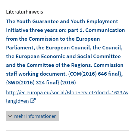
F
F
n
e
e
e
e
Literaturhinweis
m
n
n
n
F
The Youth Guarantee and Youth Employment
s
s
e
Initiative three years on
:
part 1. Communication
t
t
n
e
e
from the Commission to the European
s
r
r
Parliament, the European Council, the Council,
t
ö
ö
e
the European Economic and Social Committee
f
f
r
and the Committee of the Regions. Commission
f
f
ö
staff working document. {COM(2016) 646 final},
n
n
f
e
e
{SWD(2016) 324 final}
(2016)
f
n
n
n
http://ec.europa.eu/social/BlobServlet?docId=16237&
e
I
langId=en
n
n
n
mehr Informationen
e
u