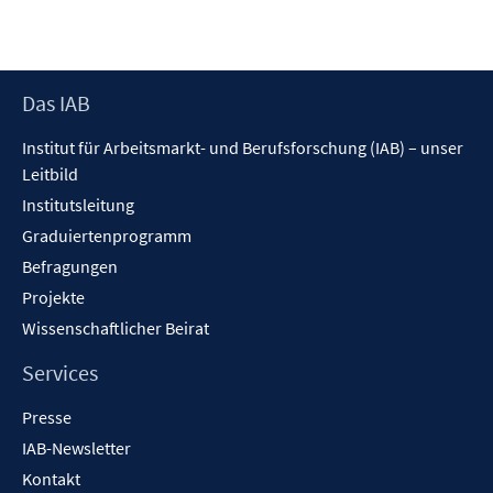
e
e
F
m
n
e
F
n
e
s
Footer
Das IAB
n
t
Inhalt
s
Institut für Arbeitsmarkt- und Berufsforschung (IAB) – unser
e
t
Leitbild
r
e
ö
Institutsleitung
r
f
Graduiertenprogramm
ö
f
f
Befragungen
n
f
Projekte
e
n
Wissenschaftlicher Beirat
n
e
n
Services
Presse
IAB-Newsletter
Kontakt