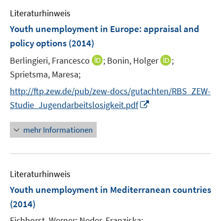
e
Literaturhinweis
m
F
Youth unemployment in Europe
:
appraisal and
e
policy options
(2014)
n
I
I
Berlingieri, Francesco
;
Bonin, Holger
;
s
n
n
t
Sprietsma, Maresa;
n
n
e
http://ftp.zew.de/pub/zew-docs/gutachten/RBS_ZEW-
e
e
r
I
Studie_Jugendarbeitslosigkeit.pdf
u
u
ö
n
e
e
f
n
mehr Informationen
m
m
f
e
F
F
n
u
e
e
e
e
n
n
n
Literaturhinweis
m
s
s
F
Youth unemployment in Mediterranean countries
t
t
e
e
e
(2014)
n
r
r
Eichhorst, Werner;
Neder, Franziska;