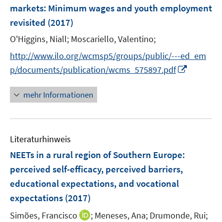
e
markets
:
Minimum wages and youth employment
n
revisited
(2017)
s
t
O'Higgins, Niall;
Moscariello, Valentino;
e
http://www.ilo.org/wcmsp5/groups/public/---ed_em
r
I
p/documents/publication/wcms_575897.pdf
ö
n
f
n
mehr Informationen
f
e
n
u
e
e
n
Literaturhinweis
m
F
NEETs in a rural region of Southern Europe:
e
perceived self-efficacy, perceived barriers,
n
educational expectations, and vocational
s
expectations
(2017)
t
e
I
Simões, Francisco
;
Meneses, Ana;
Drumonde, Rui;