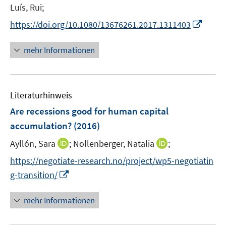
r
n
Luís, Rui;
ö
n
I
https://doi.org/10.1080/13676261.2017.1311403
f
e
n
f
u
n
n
mehr Informationen
e
e
e
m
u
n
F
e
e
Literaturhinweis
m
n
F
Are recessions good for human capital
s
e
accumulation?
(2016)
t
n
e
I
I
Ayllón, Sara
;
Nollenberger, Natalia
;
s
r
n
n
t
https://negotiate-research.no/project/wp5-negotiatin
ö
n
n
e
I
f
g-transition/
e
e
r
n
f
u
u
ö
n
n
mehr Informationen
e
e
f
e
e
m
m
f
u
n