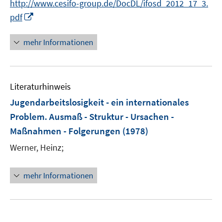
http://www.cesifo-group.de/DocDL/ifosd_2012_17_3.
r
e
I
pdf
ö
r
n
f
ö
n
mehr Informationen
f
f
e
n
f
u
e
n
e
n
e
Literaturhinweis
m
n
F
Jugendarbeitslosigkeit - ein internationales
e
Problem. Ausmaß - Struktur - Ursachen -
n
Maßnahmen - Folgerungen
(1978)
s
t
Werner, Heinz;
e
r
mehr Informationen
ö
f
f
n