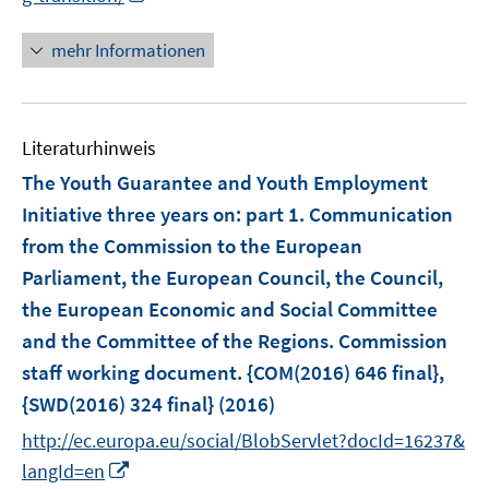
e
e
r
n
f
f
f
u
u
ö
n
n
n
mehr Informationen
f
e
e
f
e
e
e
n
m
m
f
u
n
n
e
F
F
n
e
n
e
e
e
Literaturhinweis
m
n
n
n
F
The Youth Guarantee and Youth Employment
s
s
e
Initiative three years on
:
part 1. Communication
t
t
n
e
e
from the Commission to the European
s
r
r
Parliament, the European Council, the Council,
t
ö
ö
e
the European Economic and Social Committee
f
f
r
and the Committee of the Regions. Commission
f
f
ö
staff working document. {COM(2016) 646 final},
n
n
f
e
e
{SWD(2016) 324 final}
(2016)
f
n
n
n
http://ec.europa.eu/social/BlobServlet?docId=16237&
e
I
langId=en