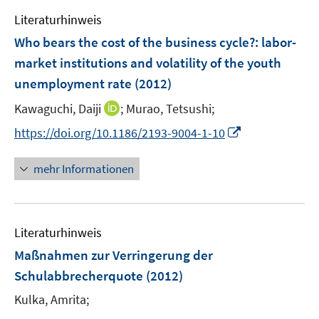
e
n
Literaturhinweis
m
F
Who bears the cost of the business cycle?
:
labor-
e
market institutions and volatility of the youth
n
unemployment rate
(2012)
s
t
I
Kawaguchi, Daiji
;
Murao, Tetsushi;
e
n
I
https://doi.org/10.1186/2193-9004-1-10
r
n
n
ö
e
n
mehr Informationen
f
u
e
f
e
u
n
m
e
e
F
Literaturhinweis
m
n
e
F
Maßnahmen zur Verringerung der
n
e
Schulabbrecherquote
(2012)
s
n
t
Kulka, Amrita;
s
e
t