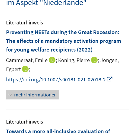
im Aspekt "Niederlande"
Literaturhinweis
Preventing NEETs during the Great Recession
:
The effects of a mandatory activation program
for young welfare recipients
(2022)
I
I
Cammeraat, Emile
;
Koning, Pierre
;
Jongen,
n
n
I
Egbert
;
n
n
n
I
https://doi.org/10.1007/s00181-021-02018-2
e
e
n
n
u
u
e
n
mehr Informationen
e
e
u
e
m
m
e
u
F
F
m
e
e
e
F
Literaturhinweis
m
n
n
e
F
Towards a more all-inclusive evaluation of
s
s
n