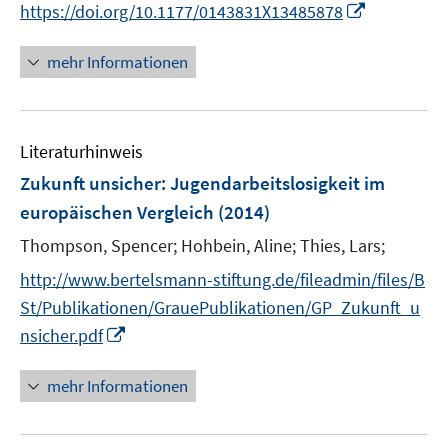
f
I
https://doi.org/10.1177/0143831X13485878
ö
e
n
n
f
u
e
n
mehr Informationen
f
e
n
e
n
m
u
e
F
e
n
e
Literaturhinweis
m
n
F
Zukunft unsicher
:
Jugendarbeitslosigkeit im
s
e
europäischen Vergleich
(2014)
t
n
e
Thompson, Spencer;
Hohbein, Aline;
Thies, Lars;
s
r
t
http://www.bertelsmann-stiftung.de/fileadmin/files/B
ö
e
St/Publikationen/GrauePublikationen/GP_Zukunft_u
f
r
I
f
nsicher.pdf
ö
n
n
f
n
e
mehr Informationen
f
e
n
n
u
e