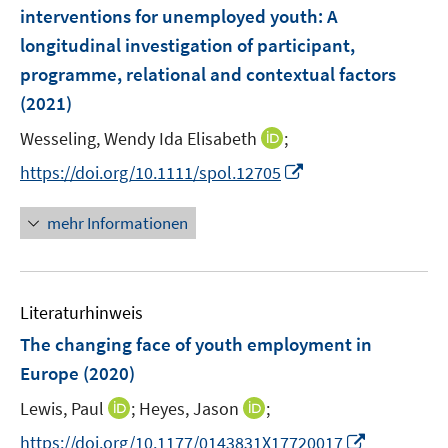
e
t
t
interventions for unemployed youth: A
s
n
e
e
longitudinal investigation of participant,
t
s
r
r
e
programme, relational and contextual factors
t
ö
ö
r
e
(2021)
f
f
ö
r
f
f
I
Wesseling, Wendy Ida Elisabeth
;
f
ö
n
n
n
f
I
https://doi.org/10.1111/spol.12705
f
e
e
n
n
n
f
n
n
e
e
n
n
mehr Informationen
u
n
e
e
e
u
n
m
e
F
Literaturhinweis
m
e
F
The changing face of youth employment in
n
e
Europe
(2020)
s
n
t
I
I
Lewis, Paul
;
Heyes, Jason
;
s
e
n
n
t
I
https://doi.org/10.1177/0143831X17720017