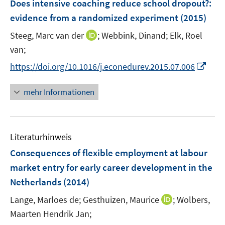
Does intensive coaching reduce school dropout?
:
n
e
evidence from a randomized experiment
(2015)
s
n
t
I
Steeg, Marc van der
;
Webbink, Dinand;
Elk, Roel
s
e
n
t
van;
r
n
e
I
https://doi.org/10.1016/j.econedurev.2015.07.006
ö
e
r
n
f
u
ö
n
mehr Informationen
f
e
f
e
n
m
f
u
e
F
n
e
n
e
e
Literaturhinweis
m
n
n
F
Consequences of flexible employment at labour
s
e
market entry for early career development in the
t
n
e
Netherlands
(2014)
s
r
t
I
Lange, Marloes de;
Gesthuizen, Maurice
;
Wolbers,
ö
e
n
Maarten Hendrik Jan;
f
r
n