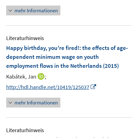
n
n
n
mehr Informationen
e
u
e
Literaturhinweis
m
F
Happy birthday, you're fired!
:
the effects of age-
e
dependent minimum wage on youth
n
employment flows in the Netherlands
(2015)
s
t
I
Kabátek, Jan
;
e
n
I
http://hdl.handle.net/10419/125037
r
n
n
ö
e
n
mehr Informationen
f
u
e
f
e
u
n
m
e
e
F
Literaturhinweis
m
n
e
F