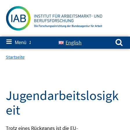
Springe
zum
Inhalt
Suchen nach:
≡
English
Menü
✘
Startseite
Jugendarbeitslosigk
eit
Trotz eines Rückgangs ist die EU-