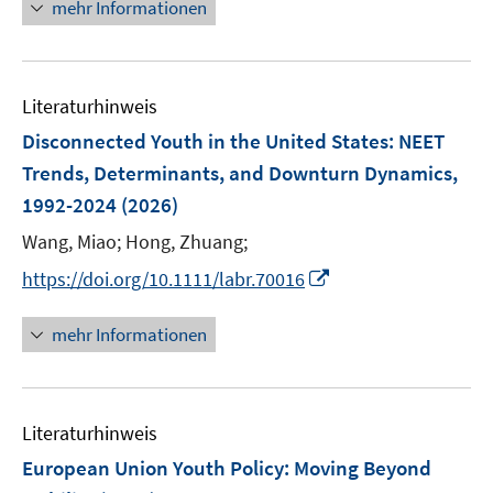
n
mehr Informationen
f
u
u
ö
e
n
e
e
f
u
e
m
m
f
e
n
F
F
n
Literaturhinweis
m
e
e
e
F
Disconnected Youth in the United States: NEET
n
n
n
e
Trends, Determinants, and Downturn Dynamics,
s
s
n
1992-2024
(2026)
t
t
s
e
e
t
Wang, Miao;
Hong, Zhuang;
r
r
e
I
https://doi.org/10.1111/labr.70016
ö
ö
r
n
f
f
ö
n
mehr Informationen
f
f
f
e
n
n
f
u
e
e
n
e
n
n
e
Literaturhinweis
m
n
F
European Union Youth Policy: Moving Beyond
e