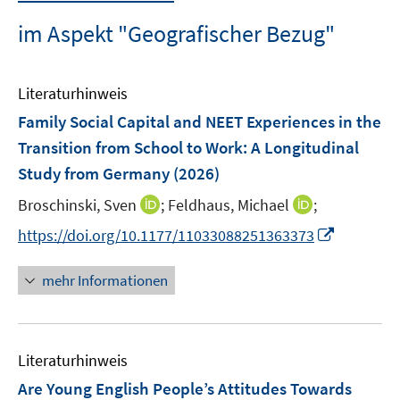
im Aspekt "Geografischer Bezug"
Literaturhinweis
Family Social Capital and NEET Experiences in the
Transition from School to Work: A Longitudinal
Study from Germany
(2026)
I
I
Broschinski, Sven
;
Feldhaus, Michael
;
n
n
I
https://doi.org/10.1177/11033088251363373
n
n
n
e
e
n
mehr Informationen
u
u
e
e
e
u
m
m
e
F
F
Literaturhinweis
m
e
e
F
Are Young English People’s Attitudes Towards
n
n