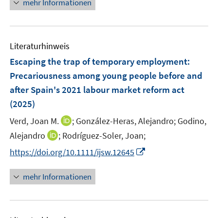
n
mehr Informationen
f
f
u
u
e
e
n
f
e
e
u
n
e
n
m
m
e
n
e
F
F
Literaturhinweis
m
n
e
e
F
Escaping the trap of temporary employment:
n
n
e
Precariousness among young people before and
s
s
n
after Spain's 2021 labour market reform act
t
t
s
e
e
(2025)
t
r
r
e
I
Verd, Joan M.
;
González-Heras, Alejandro;
Godino,
ö
ö
r
n
I
Alejandro
;
Rodríguez-Soler, Joan;
f
f
ö
n
n
f
f
I
f
https://doi.org/10.1111/ijsw.12645
e
n
n
n
n
f
u
e
e
e
n
n
mehr Informationen
e
u
n
n
e
e
m
e
u
n
F
m
e
e
F