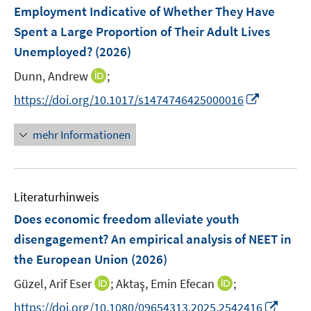
e
Employment Indicative of Whether They Have
s
s
n
Spent a Large Proportion of Their Adult Lives
t
t
s
e
e
Unemployed?
(2026)
t
r
r
e
I
Dunn, Andrew
;
ö
ö
r
n
f
f
I
https://doi.org/10.1017/s1474746425000016
ö
n
f
f
n
f
e
n
n
n
mehr Informationen
f
u
e
e
e
n
e
n
n
u
e
m
e
n
F
Literaturhinweis
m
e
F
Does economic freedom alleviate youth
n
e
disengagement? An empirical analysis of NEET in
s
n
the European Union
t
(2026)
s
e
t
I
I
Güzel, Arif Eser
;
Aktaş, Emin Efecan
;
r
e
n
n
I
https://doi.org/10.1080/09654313.2025.2542416
ö