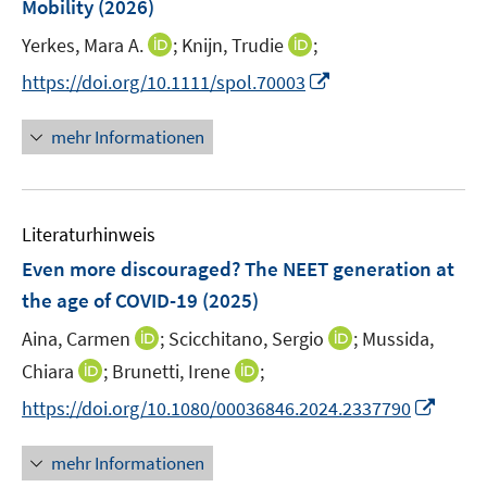
Mobility
(2026)
n
I
I
Yerkes, Mara A.
;
Knijn, Trudie
;
s
n
n
t
I
https://doi.org/10.1111/spol.70003
n
n
e
n
e
e
r
n
mehr Informationen
u
u
ö
e
e
e
f
u
m
m
f
e
F
F
n
Literaturhinweis
m
e
e
e
F
Even more discouraged? The NEET generation at
n
n
n
e
the age of COVID-19
(2025)
s
s
n
t
t
I
I
Aina, Carmen
;
Scicchitano, Sergio
;
Mussida,
s
e
e
n
n
t
I
I
Chiara
;
Brunetti, Irene
;
r
r
n
n
e
n
n
I
https://doi.org/10.1080/00036846.2024.2337790
ö
ö
e
e
r
n
n
n
f
f
u
u
ö
e
e
n
f
f
mehr Informationen
e
e
f
u
u
e