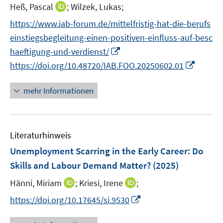
e
t
I
Heß, Pascal
;
Wilzek, Lukas;
r
e
n
https://www.iab-forum.de/mittelfristig-hat-die-berufs
ö
r
n
f
einstiegsbegleitung-einen-positiven-einfluss-auf-besc
ö
e
f
I
haeftigung-und-verdienst/
f
u
n
n
I
f
https://doi.org/10.48720/IAB.FOO.20250602.01
e
e
n
n
n
m
n
e
n
e
F
mehr Informationen
u
e
n
e
e
u
n
m
e
s
F
Literaturhinweis
m
t
e
F
e
Unemployment Scarring in the Early Career: Do
n
e
r
Skills and Labour Demand Matter?
(2025)
s
n
ö
t
I
I
Hänni, Miriam
;
Kriesi, Irene
;
s
f
e
n
n
t
f
I
https://doi.org/10.17645/si.9530
r
n
n
e
n
n
ö
e
e
r
e
n