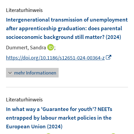
m
e
e
F
Literaturhinweis
m
n
e
F
Intergenerational transmission of unemployment
n
e
after apprenticeship graduation: does parental
s
n
socioeconomic background still matter?
t
(2024)
s
e
t
I
Dummert, Sandra
;
r
e
n
I
https://doi.org/10.1186/s12651-024-00364-z
ö
r
n
n
f
ö
e
n
f
mehr Informationen
f
u
e
n
f
e
u
e
n
m
e
n
e
F
Literaturhinweis
m
n
e
F
In what way a 'Guarantee for youth'? NEETs
n
e
entrapped by labour market policies in the
s
n
European Union
(2024)
t
s
e