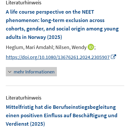
Literaturhinweis
m
n
F
A life course perspective on the NEET
s
e
phenomenon: long-term exclusion across
t
n
e
cohorts, gender, and social origin among young
s
r
adults in Norway
(2025)
t
ö
e
I
Heglum, Mari Amdahl;
Nilsen, Wendy
;
f
r
n
f
I
https://doi.org/10.1080/13676261.2024.2305907
ö
n
n
n
f
e
e
n
mehr Informationen
f
u
n
e
n
e
u
e
m
e
n
F
Literaturhinweis
m
e
F
Mittelfristig hat die Berufseinstiegsbegleitung
n
e
einen positiven Einfluss auf Beschäftigung und
s
n
Verdienst
(2025)
t
s