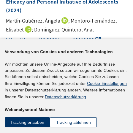
Efficacy and Personal Initiative of Adolescents
t
s
e
(2024)
t
r
e
I
Martín-Gutiérrez, Ángela
;
Montoro-Fernández,
ö
r
n
I
Elisabet
;
Dominguez-Quintero, Ana;
f
ö
n
n
f
I
f
https://doi.org/10.3390/socsci13010023
e
n
n
n
f
u
e
e
Verwendung von Cookies und anderen Technologien
n
n
mehr Informationen
e
u
n
e
e
m
e
Wir möchten unsere Online-Angebote auf Ihre Bedürfnisse
u
n
F
anpassen. Zu diesem Zweck setzen wir sogenannte Cookies ein.
m
e
e
Sie können selbst entscheiden, welche Cookies Sie zulassen.
F
Literaturhinweis
m
n
Ihre Einwilligung können Sie jederzeit unter
Cookie-Einstellungen
e
F
Lost in Categorisation? Employment Subsidies –
in unserer Datenschutzerklärung ändern. Weitere Informationen
s
n
e
finden Sie in unserer
Datenschutzerklärung
.
t
Bringing the Beneficiaries Back In
(2024)
s
n
e
t
I
Robertshaw, David Keith
;
s
Webanalysetool Matomo
r
e
n
t
I
https://doi.org/10.1017/S0047279422000216
ö
r
Tracking erlauben
Tracking ablehnen
n
e
n
f
ö
e
r