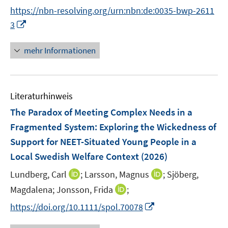
r
r
t
https://nbn-resolving.org/urn:nbn:de:0035-bwp-2611
ö
ö
e
I
3
f
f
r
n
f
f
ö
n
n
n
mehr Informationen
f
e
e
e
f
u
n
n
n
e
e
Literaturhinweis
m
n
F
The Paradox of Meeting Complex Needs in a
e
Fragmented System: Exploring the Wickedness of
n
Support for NEET-Situated Young People in a
s
Local Swedish Welfare Context
(2026)
t
e
I
I
Lundberg, Carl
;
Larsson, Magnus
;
Sjöberg,
r
n
n
I
Magdalena;
Jonsson, Frida
;
ö
n
n
n
I
f
https://doi.org/10.1111/spol.70078
e
e
n
n
f
u
u
e