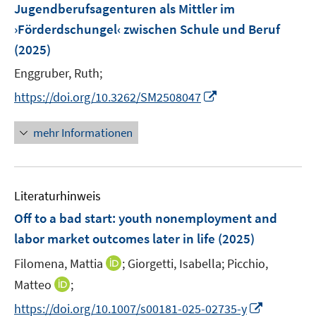
e
e
F
t
t
Jugendberufsagenturen als Mittler im
s
s
n
ö
ö
r
r
e
e
e
t
t
›Förderdschungel‹ zwischen Schule und Beruf
s
f
f
ö
ö
n
r
r
e
e
(2025)
t
f
f
f
f
s
ö
ö
r
r
e
n
n
f
f
t
Enggruber, Ruth;
f
f
ö
ö
r
e
e
n
n
e
f
f
I
f
f
https://doi.org/10.3262/SM2508047
ö
n
n
e
e
r
n
n
n
f
f
f
n
n
ö
e
e
n
n
n
mehr Informationen
f
f
n
n
e
e
e
n
f
u
n
n
e
n
e
n
e
Literaturhinweis
m
n
F
Off to a bad start: youth nonemployment and
e
labor market outcomes later in life
(2025)
n
I
Filomena, Mattia
;
Giorgetti, Isabella;
Picchio,
s
n
t
I
Matteo
;
n
e
n
I
https://doi.org/10.1007/s00181-025-02735-y
e
r