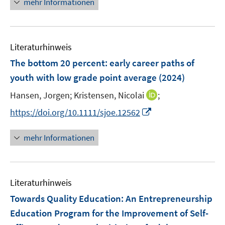
mehr Informationen
m
f
e
n
n
e
e
e
F
n
m
u
n
n
e
e
F
e
n
n
e
Literaturhinweis
m
s
n
F
The bottom 20 percent: early career paths of
t
s
e
e
youth with low grade point average
(2024)
t
n
r
e
I
Hansen, Jorgen;
Kristensen, Nicolai
;
s
ö
r
n
t
f
I
https://doi.org/10.1111/sjoe.12562
ö
n
e
f
n
f
e
r
n
n
mehr Informationen
f
u
ö
e
e
n
e
f
n
u
e
m
f
e
n
F
n
Literaturhinweis
m
e
e
F
Towards Quality Education: An Entrepreneurship
n
n
e
Education Program for the Improvement of Self-
s
n