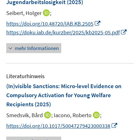
Jugendarbeitslosigkeit
t
(2025)
t
s
r
r
e
e
t
I
Seibert, Holger
;
ö
ö
r
r
e
n
f
f
I
https://doi.org/10.48720/IAB.KB.2505
ö
ö
r
n
f
f
n
I
f
f
https://doku.iab.de/kurzber/2025/kb2025-05.pdf
ö
e
n
n
n
n
f
f
f
u
e
e
e
n
n
n
mehr Informationen
f
e
n
n
u
e
e
e
n
m
e
u
n
n
e
F
m
e
n
e
F
Literaturhinweis
m
n
e
F
(In)visible Sanctions: Micro-level Evidence on
s
n
e
Compulsory Activation for Young Welfare
t
s
n
e
Recipients
(2025)
t
s
r
e
t
I
I
Smedsvik, Bård
;
Iacono, Roberto
;
ö
r
e
n
n
I
f
https://doi.org/10.1017/S0047279423000338
ö
r
n
n
n
f
f
ö
e
e
n