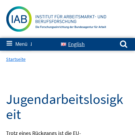
Springe
zum
Inhalt
Suchen nach:
≡
English
Menü
✘
Startseite
Jugendarbeitslosigk
eit
Trotz eines Rückgangs ist die EU-