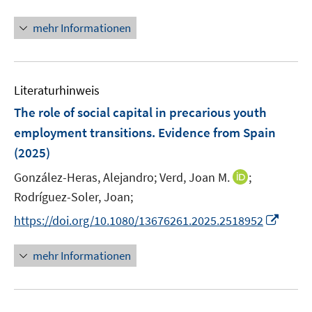
n
n
u
ö
e
n
mehr Informationen
e
f
u
e
m
f
e
u
F
n
m
e
e
e
F
Literaturhinweis
m
n
n
e
F
The role of social capital in precarious youth
s
n
e
t
employment transitions. Evidence from Spain
s
n
e
(2025)
t
s
r
e
t
I
González-Heras, Alejandro;
Verd, Joan M.
;
ö
r
e
n
Rodríguez-Soler, Joan;
f
ö
r
n
f
I
f
https://doi.org/10.1080/13676261.2025.2518952
ö
e
n
n
f
f
u
e
n
n
mehr Informationen
f
e
n
e
e
n
m
u
n
e
F
e
n
e