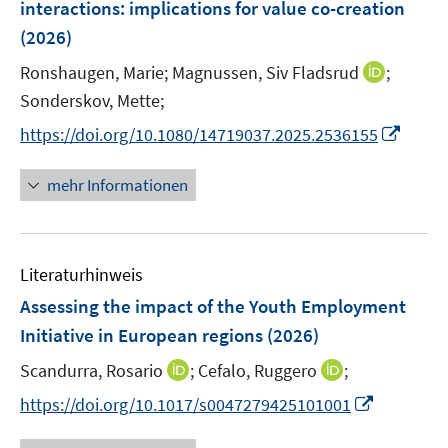
interactions: implications for value co-creation
n
(2026)
s
t
I
Ronshaugen, Marie;
Magnussen, Siv Fladsrud
;
e
n
Sonderskov, Mette;
r
n
I
https://doi.org/10.1080/14719037.2025.2536155
ö
e
n
f
u
n
mehr Informationen
f
e
e
n
m
u
e
F
e
n
e
Literaturhinweis
m
n
F
Assessing the impact of the Youth Employment
s
e
Initiative in European regions
(2026)
t
n
e
I
I
Scandurra, Rosario
;
Cefalo, Ruggero
;
s
r
n
n
t
I
https://doi.org/10.1017/s0047279425101001
ö
n
n
e
n
f
e
e
r