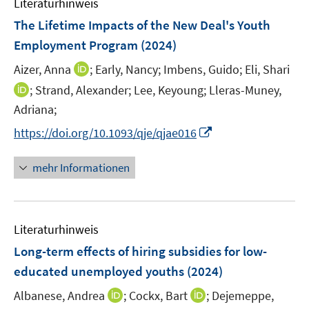
Literaturhinweis
m
n
e
F
The Lifetime Impacts of the New Deal's Youth
s
n
e
t
Employment Program
(2024)
s
n
e
t
I
Aizer, Anna
;
Early, Nancy;
Imbens, Guido;
Eli, Shari
s
r
e
n
t
I
;
Strand, Alexander;
Lee, Keyoung;
Lleras-Muney,
ö
r
n
e
n
Adriana;
f
ö
e
r
n
f
f
I
https://doi.org/10.1093/qje/qjae016
u
ö
e
n
f
n
e
f
u
e
n
n
mehr Informationen
m
f
e
n
e
e
F
n
m
n
u
e
e
F
e
n
n
e
Literaturhinweis
m
s
n
F
Long-term effects of hiring subsidies for low-
t
s
e
e
educated unemployed youths
(2024)
t
n
r
e
I
I
Albanese, Andrea
;
Cockx, Bart
;
Dejemeppe,
s
ö
r