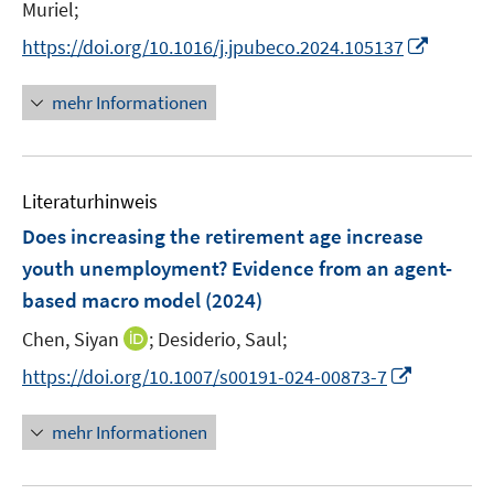
n
n
t
Muriel;
f
ö
n
n
e
f
I
f
https://doi.org/10.1016/j.jpubeco.2024.105137
e
e
r
n
n
f
u
u
ö
e
n
n
mehr Informationen
e
e
f
n
e
e
m
m
f
u
n
F
F
n
e
e
e
e
Literaturhinweis
m
n
n
n
F
Does increasing the retirement age increase
s
s
e
youth unemployment? Evidence from an agent-
t
t
n
e
e
based macro model
(2024)
s
r
r
t
I
Chen, Siyan
;
Desiderio, Saul;
ö
ö
e
n
I
f
f
https://doi.org/10.1007/s00191-024-00873-7
r
n
n
f
f
ö
e
n
n
n
mehr Informationen
f
u
e
e
e
f
e
u
n
n
n