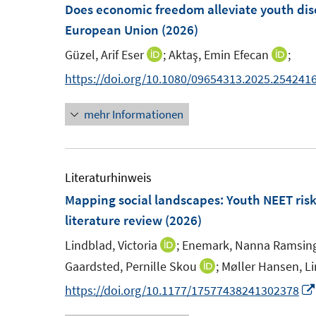
F
Does economic freedom alleviate youth dis
e
European Union
(2026)
n
Güzel, Arif Eser
;
Aktaş, Emin Efecan
;
I
I
s
n
n
https://doi.org/10.1080/09654313.2025.254241
t
n
n
e
mehr Informationen
e
e
r
u
u
ö
e
e
f
m
m
Literaturhinweis
f
F
F
Mapping social landscapes: Youth NEET risk 
n
e
e
literature review
(2026)
e
n
n
n
Lindblad, Victoria
;
Enemark, Nanna Ramsin
I
s
s
n
Gaardsted, Pernille Skou
;
Møller Hansen, Li
I
t
t
n
n
https://doi.org/10.1177/17577438241302378
e
e
e
n
r
r