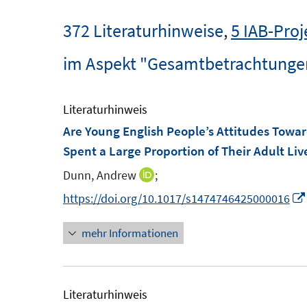
372 Literaturhinweise
,
5 IAB-Proj
im Aspekt "Gesamtbetrachtunge
Literaturhinweis
Are Young English People’s Attitudes Towa
Spent a Large Proportion of Their Adult L
Dunn, Andrew
;
I
n
https://doi.org/10.1017/s1474746425000016
n
mehr Informationen
e
u
e
m
Literaturhinweis