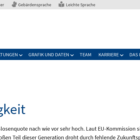
ter
Gebärdensprache
Leichte Sprache
LTUNGEN
GRAFIK UND DATEN
TEAM
KARRIERE
DAS 
gkeit
slosenquote nach wie vor sehr hoch. Laut EU-Kommission si
großen Teil dieser Generation droht durch fehlende Zukunft