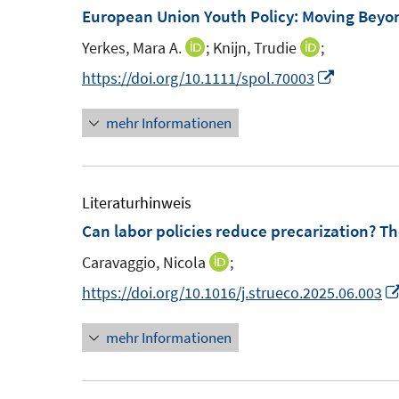
m
European Union Youth Policy: Moving Beyon
n
n
F
e
e
Yerkes, Mara A.
;
Knijn, Trudie
;
I
I
e
n
n
n
n
I
https://doi.org/10.1111/spol.70003
n
n
n
n
s
mehr Informationen
e
e
n
t
u
u
e
e
e
e
u
r
m
m
e
Literaturhinweis
ö
F
F
m
Can labor policies reduce precarization? T
f
e
e
F
f
Caravaggio, Nicola
;
I
n
n
e
n
n
https://doi.org/10.1016/j.strueco.2025.06.003
s
s
n
e
n
t
t
s
n
mehr Informationen
e
e
e
t
u
r
r
e
e
ö
ö