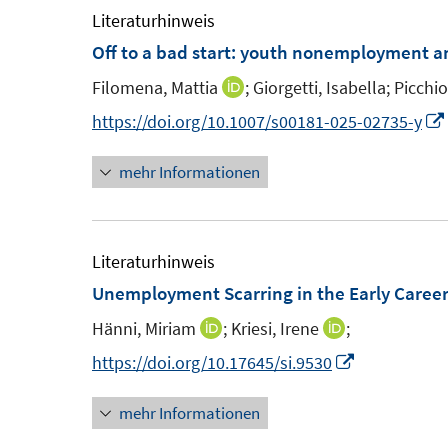
r
m
Literaturhinweis
f
f
ö
F
Off to a bad start: youth nonemployment an
f
f
f
e
n
n
f
Filomena, Mattia
;
Giorgetti, Isabella;
Picchio
I
n
e
e
n
n
https://doi.org/10.1007/s00181-025-02735-y
s
n
n
e
n
t
n
mehr Informationen
e
e
u
r
e
ö
m
Literaturhinweis
f
F
Unemployment Scarring in the Early Career
f
e
n
Hänni, Miriam
;
Kriesi, Irene
;
I
I
n
e
n
n
I
https://doi.org/10.17645/si.9530
s
n
n
n
n
t
mehr Informationen
e
e
n
e
u
u
e