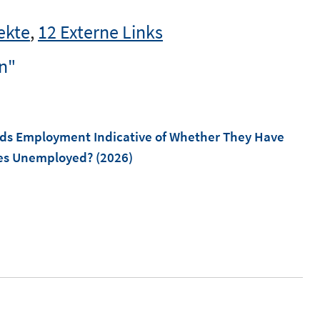
ekte
,
12 Externe Links
n"
rds Employment Indicative of Whether They Have
ives Unemployed?
(2026)
I
n
n
e
u
e