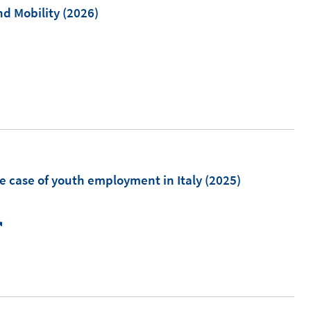
d Mobility
(2026)
f
n
e
n
he case of youth employment in Italy
(2025)
I
n
n
e
u