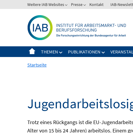
Springe
Weitere IAB Websites
Presse
Kontakt
IAB-Newslet
zum
Inhalt
THEMEN
PUBLIKATIONEN
VERANSTA
Startseite
Jugendarbeitslosi
Trotz eines Rückgangs ist die EU-Jugendarbeit
Alter von 15 bis 24 Jahren) arbeitslos. Einem 