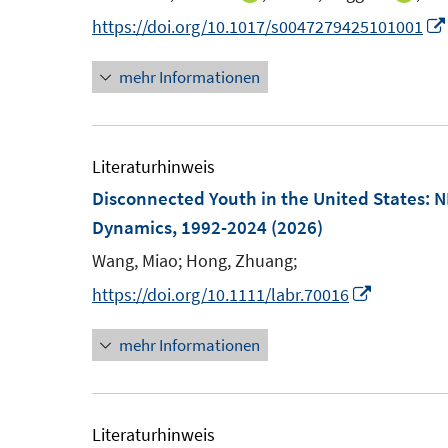
n
n
e
n
n
n
https://doi.org/10.1017/s0047279425101001
s
s
n
n
n
t
t
s
mehr Informationen
e
e
e
e
t
u
u
r
r
e
e
e
ö
ö
r
m
m
Literaturhinweis
f
f
ö
F
F
Disconnected Youth in the United States:
f
f
f
e
e
Dynamics, 1992-2024
(2026)
n
n
f
n
n
e
e
Wang, Miao;
Hong, Zhuang;
n
s
s
n
n
e
I
https://doi.org/10.1111/labr.70016
t
t
n
n
e
e
mehr Informationen
n
r
r
e
ö
ö
u
f
f
e
Literaturhinweis
f
f