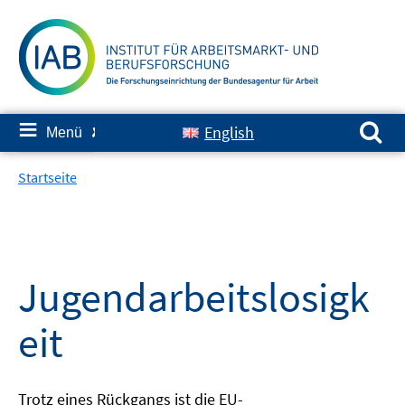
Springe
zum
Inhalt
Suchen nach:
≡
English
Menü
✘
Startseite
Jugendarbeitslosigk
eit
Trotz eines Rückgangs ist die EU-