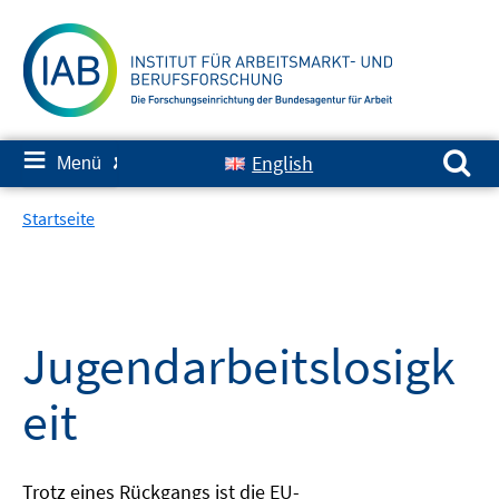
Springe
zum
Inhalt
Suchen nach:
≡
English
Menü
✘
Startseite
Jugendarbeitslosigk
eit
Trotz eines Rückgangs ist die EU-