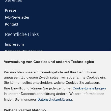
Services
Presse
IAB-Newsletter
Kontakt
Rechtliche Links
Impressum
Datenschutzerklärung
Erklärung zur Barrierefreiheit
Verwendung von Cookies und anderen Technologien
Barrieren melden
Wir möchten unsere Online-Angebote auf Ihre Bedürfnisse
Social-Media-Kanäle
anpassen. Zu diesem Zweck setzen wir sogenannte Cookies ein.
Sie können selbst entscheiden, welche Cookies Sie zulassen.
BlueSky
Ihre Einwilligung können Sie jederzeit unter
Cookie-Einstellungen
YouTube
in unserer Datenschutzerklärung ändern. Weitere Informationen
LinkedIn
finden Sie in unserer
Datenschutzerklärung
.
XING
Webanalysetool Matomo