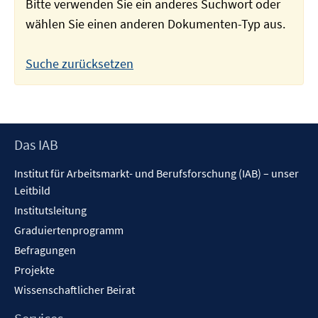
Bitte verwenden Sie ein anderes Suchwort oder
wählen Sie einen anderen Dokumenten-Typ aus.
Suche zurücksetzen
Footer
Das IAB
Inhalt
Institut für Arbeitsmarkt- und Berufsforschung (IAB) – unser
Leitbild
Institutsleitung
Graduiertenprogramm
Befragungen
Projekte
Wissenschaftlicher Beirat