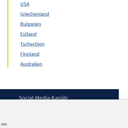
USA
Griechenland
Bulgarien
Estland
Tschechien
Finnland
Australien
Social-Media-Kanäle
BlueSky
YouTube
LinkedIn
 ein.