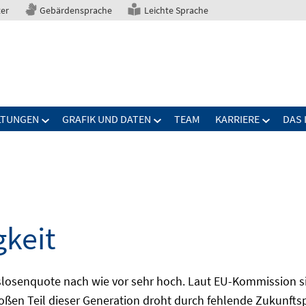
ter
Gebärdensprache
Leichte Sprache
LTUNGEN
GRAFIK UND DATEN
TEAM
KARRIERE
DAS 
gkeit
slosenquote nach wie vor sehr hoch. Laut EU-Kommission si
großen Teil dieser Generation droht durch fehlende Zukunft