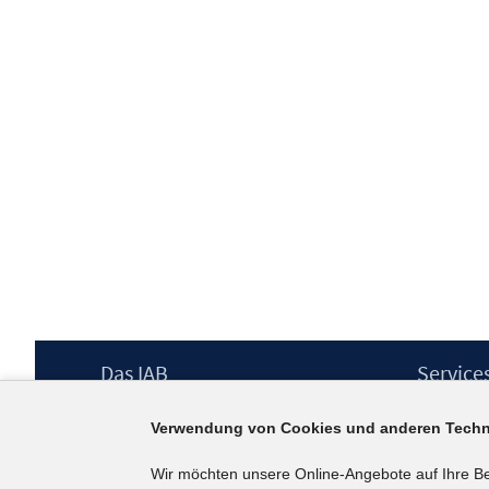
Footer
Das IAB
Service
Inhalt
Institut für Arbeitsmarkt- und
Presse
Verwendung von Cookies und anderen Techn
Berufsforschung (IAB) – unser Leitbild
IAB-Newsl
Institutsleitung
Kontakt
Wir möchten unsere Online-Angebote auf Ihre B