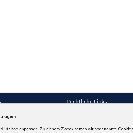
s
Rechtliche Links
Impressum
ologien
etter
Datenschutzerklärung
Erklärung zur Barrierefreiheit
edürfnisse anpassen. Zu diesem Zweck setzen wir sogenannte Cookies