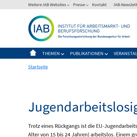
Springe
Weitere IAB Websites
Presse
Kontakt
IAB-Newslet
zum
Inhalt
THEMEN
PUBLIKATIONEN
VERANSTA
Startseite
Jugendarbeitslosi
Trotz eines Rückgangs ist die EU-Jugendarbeit
Alter von 15 bis 24 Jahren) arbeitslos. Einem 