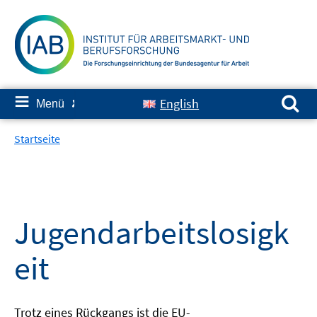
Springe
zum
Inhalt
Suchen nach:
≡
English
Menü
✘
Startseite
Jugendarbeitslosigk
eit
Trotz eines Rückgangs ist die EU-