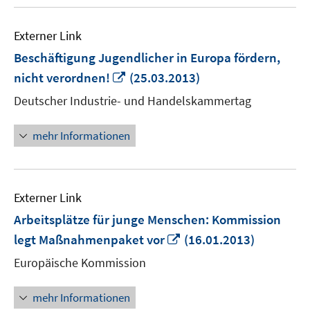
Externer Link
Beschäftigung Jugendlicher in Europa fördern,
In
nicht verordnen!
(25.03.2013)
neuem
Deutscher Industrie- und Handelskammertag
Fenster
öffnen
mehr Informationen
Externer Link
Arbeitsplätze für junge Menschen: Kommission
In
legt Maßnahmenpaket vor
(16.01.2013)
neuem
Europäische Kommission
Fenster
öffnen
mehr Informationen