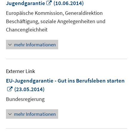
In
Jugendgarantie
(10.06.2014)
neuem
Europäische Kommission, Generaldirektion
Fenster
Beschäftigung, soziale Angelegenheiten und
öffnen
Chancengleichheit
mehr Informationen
Externer Link
EU-Jugendgarantie - Gut ins Berufsleben starten
In
(23.05.2014)
neuem
Bundesregierung
Fenster
öffnen
mehr Informationen