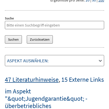
Ergebnisse pro Seite:
20
|
50
|
100
Suche
ASPEKT AUSWÄHLEN:
47 Literaturhinweise
,
15 Externe Links
im Aspekt
"&quot;Jugendgarantie&quot; -
überbetriebliches