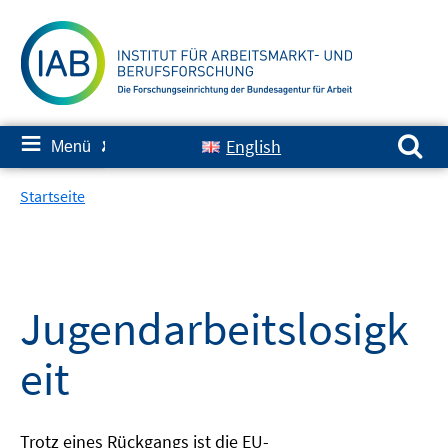
Springe
zum
Inhalt
Suchen nach:
≡
English
Menü
✘
Startseite
Jugendarbeitslosigk
eit
Trotz eines Rückgangs ist die EU-