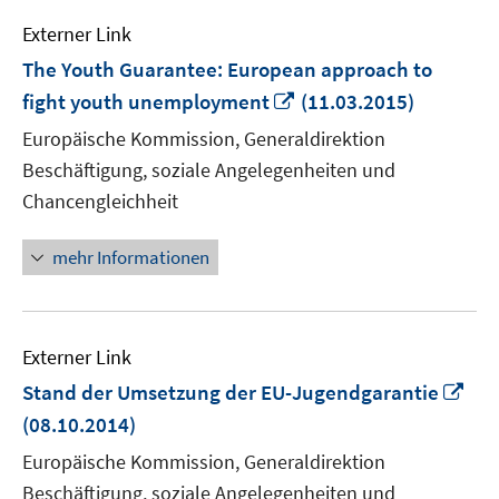
Externer Link
The Youth Guarantee: European approach to
In
fight youth unemployment
(11.03.2015)
neuem
Europäische Kommission, Generaldirektion
Fenster
Beschäftigung, soziale Angelegenheiten und
öffnen
Chancengleichheit
mehr Informationen
Externer Link
In
Stand der Umsetzung der EU-Jugendgarantie
ne
(08.10.2014)
Fen
Europäische Kommission, Generaldirektion
öff
Beschäftigung, soziale Angelegenheiten und