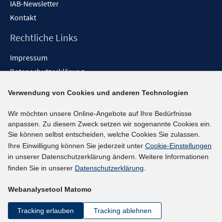
IAB-Newsletter
Kontakt
Rechtliche Links
Impressum
Datenschutzerklärung
Erklärung zur Barrierefreiheit
Verwendung von Cookies und anderen Technologien
Barrieren melden
Wir möchten unsere Online-Angebote auf Ihre Bedürfnisse
Social-Media-Kanäle
anpassen. Zu diesem Zweck setzen wir sogenannte Cookies ein.
Sie können selbst entscheiden, welche Cookies Sie zulassen.
BlueSky
Ihre Einwilligung können Sie jederzeit unter
Cookie-Einstellungen
YouTube
in unserer Datenschutzerklärung ändern. Weitere Informationen
LinkedIn
finden Sie in unserer
Datenschutzerklärung
.
XING
Webanalysetool Matomo
kununu
Netiquette
Tracking erlauben
Tracking ablehnen