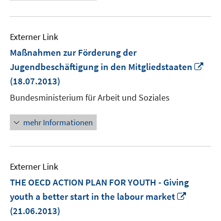
Externer Link
Maßnahmen zur Förderung der
In
Jugendbeschäftigung in den Mitgliedstaaten
neu
(18.07.2013)
Fen
Bundesministerium für Arbeit und Soziales
öff
mehr Informationen
Externer Link
THE OECD ACTION PLAN FOR YOUTH - Giving
In
youth a better start in the labour market
neuem
(21.06.2013)
Fenster