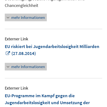
Chancengleichheit
mehr Informationen
Externer Link
EU riskiert bei Jugendarbeitslosigkeit Milliarden
In
(27.08.2014)
neuem
Fenster
mehr Informationen
öffnen
Externer Link
EU-Programme im Kampf gegen die
Jugendarbeitslosigkeit und Umsetzung der