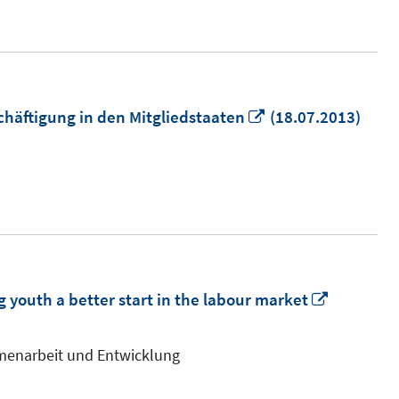
In
äftigung in den Mitgliedstaaten
(18.07.2013)
neuem
Fenster
öffnen
In
outh a better start in the labour market
neuem
Fenster
mmenarbeit und Entwicklung
öffnen