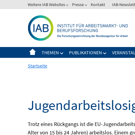
Springe
Weitere IAB Websites
Presse
Kontakt
IAB-Newslet
zum
Inhalt
THEMEN
PUBLIKATIONEN
VERANSTA
Startseite
Jugendarbeitslosi
Trotz eines Rückgangs ist die EU-Jugendarbeit
Alter von 15 bis 24 Jahren) arbeitslos. Einem 