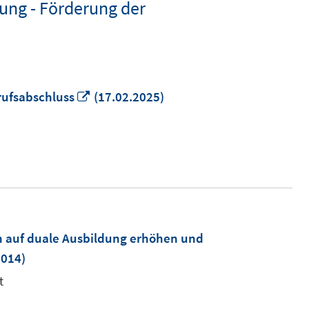
ung - Förderung der
In
ufsabschluss
(17.02.2025)
neuem
Fenster
öffnen
n auf duale Ausbildung erhöhen und
2014)
t