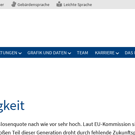
ter
Gebärdensprache
Leichte Sprache
LTUNGEN
GRAFIK UND DATEN
TEAM
KARRIERE
DAS 
gkeit
slosenquote nach wie vor sehr hoch. Laut EU-Kommission si
großen Teil dieser Generation droht durch fehlende Zukunft