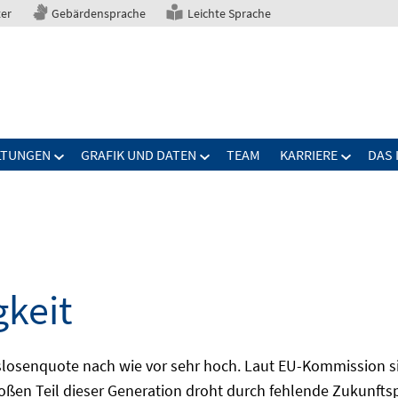
ter
Gebärdensprache
Leichte Sprache
LTUNGEN
GRAFIK UND DATEN
TEAM
KARRIERE
DAS 
gkeit
slosenquote nach wie vor sehr hoch. Laut EU-Kommission si
großen Teil dieser Generation droht durch fehlende Zukunft