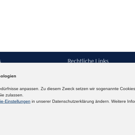
s
Rechtliche Links
Impressum
ologien
etter
Datenschutzerklärung
Erklärung zur Barrierefreiheit
edürfnisse anpassen. Zu diesem Zweck setzen wir sogenannte Cookies
Barrieren melden
ie zulassen.
ie-Einstellungen
in unserer Datenschutzerklärung ändern. Weitere Info