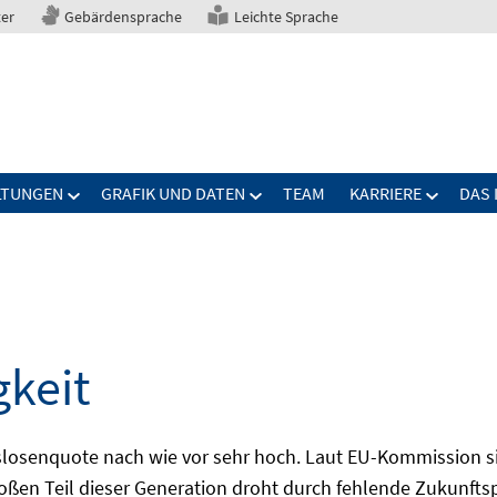
ter
Gebärdensprache
Leichte Sprache
LTUNGEN
GRAFIK UND DATEN
TEAM
KARRIERE
DAS 
gkeit
slosenquote nach wie vor sehr hoch. Laut EU-Kommission si
großen Teil dieser Generation droht durch fehlende Zukunft