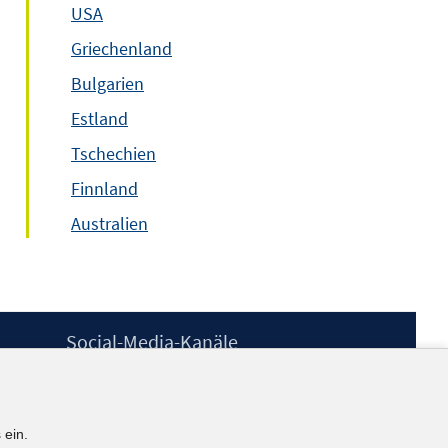
USA
Griechenland
Bulgarien
Estland
Tschechien
Finnland
Australien
Social-Media-Kanäle
BlueSky
YouTube
LinkedIn
 ein.