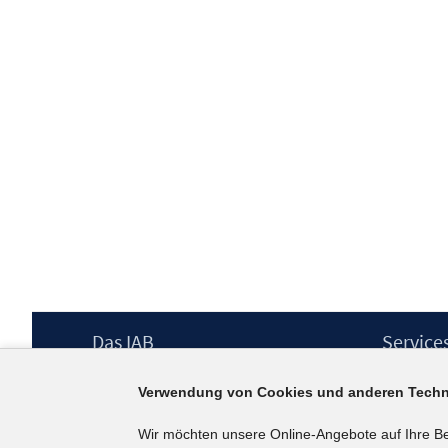
Footer
Das IAB
Service
Inhalt
Institut für Arbeitsmarkt- und
Presse
Verwendung von Cookies und anderen Techn
Berufsforschung (IAB) – unser Leitbild
IAB-Newsl
Institutsleitung
Kontakt
Wir möchten unsere Online-Angebote auf Ihre B