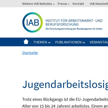
Springe
Weitere IAB Websites
Presse
Kontakt
IAB-Newslet
zum
Inhalt
THEMEN
PUBLIKATIONEN
VERANSTA
Startseite
Jugendarbeitslosi
Trotz eines Rückgangs ist die EU-Jugendarbeit
Alter von 15 bis 24 Jahren) arbeitslos. Einem 