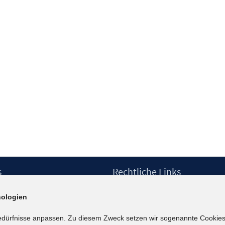
s
Rechtliche Links
Impressum
ologien
etter
Datenschutzerklärung
Erklärung zur Barrierefreiheit
edürfnisse anpassen. Zu diesem Zweck setzen wir sogenannte Cookies