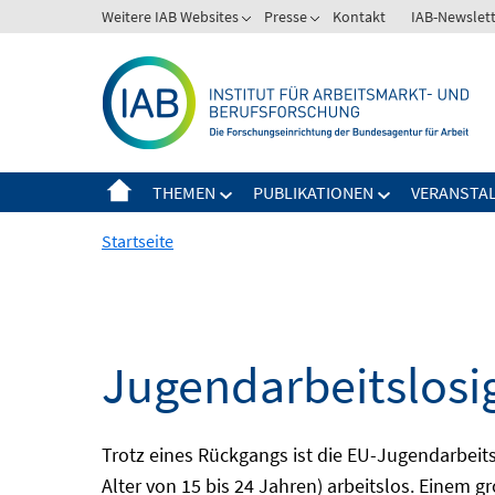
Springe
Weitere IAB Websites
Presse
Kontakt
IAB-Newslet
zum
Inhalt
THEMEN
PUBLIKATIONEN
VERANSTA
Startseite
Jugendarbeitslosi
Trotz eines Rückgangs ist die EU-Jugendarbeit
Alter von 15 bis 24 Jahren) arbeitslos. Einem 