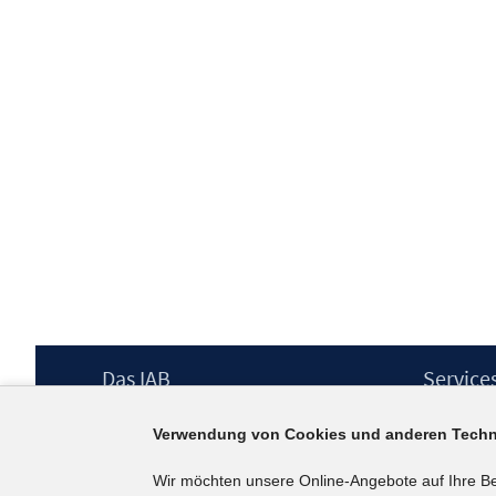
Footer
Das IAB
Service
Inhalt
Institut für Arbeitsmarkt- und
Presse
Verwendung von Cookies und anderen Techn
Berufsforschung (IAB) – unser Leitbild
IAB-Newsl
Institutsleitung
Kontakt
Wir möchten unsere Online-Angebote auf Ihre B