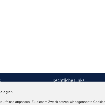
s
Rechtliche Links
Impressum
ologien
etter
Datenschutzerklärung
Erklärung zur Barrierefreiheit
edürfnisse anpassen. Zu diesem Zweck setzen wir sogenannte Cookies