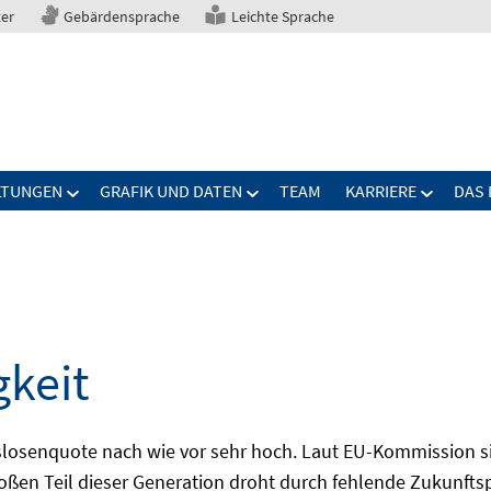
ter
Gebärdensprache
Leichte Sprache
LTUNGEN
GRAFIK UND DATEN
TEAM
KARRIERE
DAS 
gkeit
slosenquote nach wie vor sehr hoch. Laut EU-Kommission si
großen Teil dieser Generation droht durch fehlende Zukunft