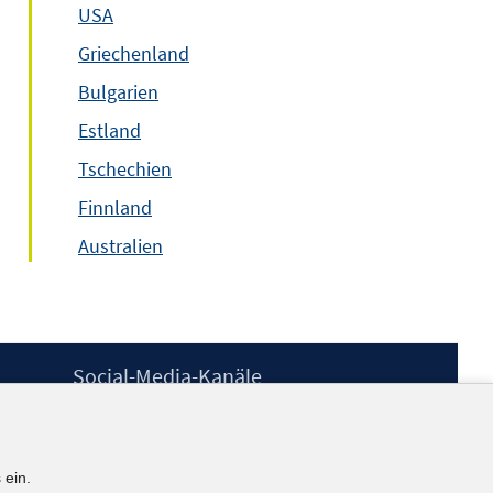
USA
Griechenland
Bulgarien
Estland
Tschechien
Finnland
Australien
Social-Media-Kanäle
BlueSky
YouTube
LinkedIn
 ein.