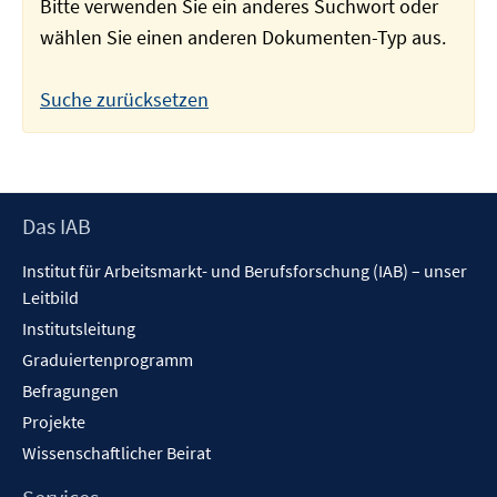
Bitte verwenden Sie ein anderes Suchwort oder
wählen Sie einen anderen Dokumenten-Typ aus.
Suche zurücksetzen
Footer
Das IAB
Inhalt
Institut für Arbeitsmarkt- und Berufsforschung (IAB) – unser
Leitbild
Institutsleitung
Graduiertenprogramm
Befragungen
Projekte
Wissenschaftlicher Beirat