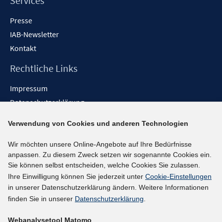
Services
Presse
IAB-Newsletter
Kontakt
Rechtliche Links
Impressum
Datenschutzerklärung
Erklärung zur Barrierefreiheit
Verwendung von Cookies und anderen Technologien
Barrieren melden
Wir möchten unsere Online-Angebote auf Ihre Bedürfnisse
Social-Media-Kanäle
anpassen. Zu diesem Zweck setzen wir sogenannte Cookies ein.
Sie können selbst entscheiden, welche Cookies Sie zulassen.
BlueSky
Ihre Einwilligung können Sie jederzeit unter
Cookie-Einstellungen
YouTube
in unserer Datenschutzerklärung ändern. Weitere Informationen
LinkedIn
finden Sie in unserer
Datenschutzerklärung
.
XING
Webanalysetool Matomo