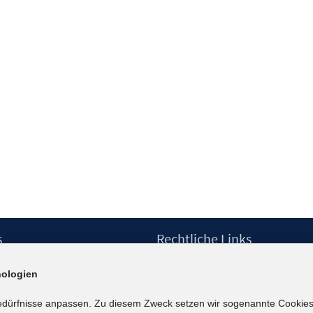
s
Rechtliche Links
Impressum
ologien
etter
Datenschutzerklärung
Erklärung zur Barrierefreiheit
edürfnisse anpassen. Zu diesem Zweck setzen wir sogenannte Cookies