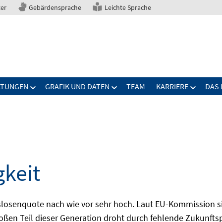
ter
Gebärdensprache
Leichte Sprache
LTUNGEN
GRAFIK UND DATEN
TEAM
KARRIERE
DAS 
gkeit
slosenquote nach wie vor sehr hoch. Laut EU-Kommission si
großen Teil dieser Generation droht durch fehlende Zukunft