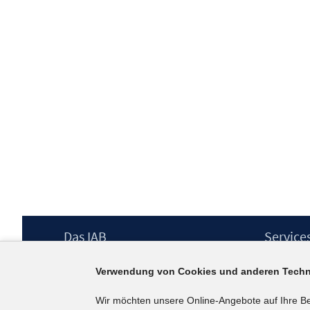
Footer
Das IAB
Service
Inhalt
Institut für Arbeitsmarkt- und
Presse
Verwendung von Cookies und anderen Techn
Berufsforschung (IAB) – unser Leitbild
IAB-Newsl
Institutsleitung
Kontakt
Wir möchten unsere Online-Angebote auf Ihre B