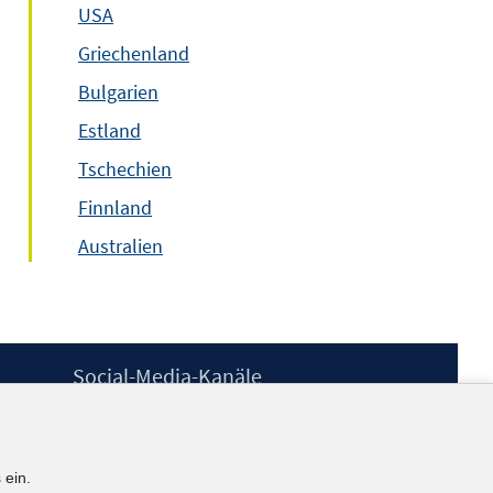
USA
Griechenland
Bulgarien
Estland
Tschechien
Finnland
Australien
Social-Media-Kanäle
BlueSky
YouTube
LinkedIn
 ein.