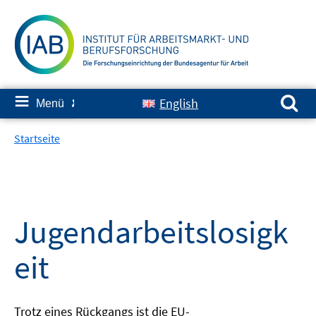
Springe
zum
Inhalt
Suchen nach:
≡
English
Menü
✘
Startseite
Jugendarbeitslosigk
eit
Trotz eines Rückgangs ist die EU-