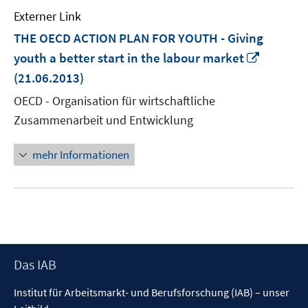
Externer Link
THE OECD ACTION PLAN FOR YOUTH - Giving
In
youth a better start in the labour market
neuem
(21.06.2013)
Fenster
OECD - Organisation für wirtschaftliche
öffnen
Zusammenarbeit und Entwicklung
mehr Informationen
Footer
Das IAB
Inhalt
Institut für Arbeitsmarkt- und Berufsforschung (IAB) – unser