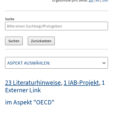
Ergebnisse pro Seite:
20
|
50
|
100
Suche
ASPEKT AUSWÄHLEN:
23 Literaturhinweise
,
1 IAB-Projekt
,
1
Externer Link
im Aspekt "OECD"