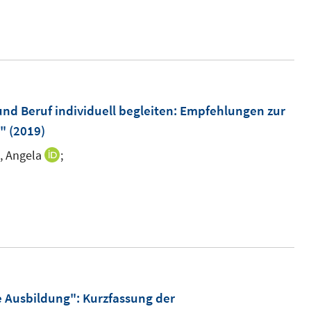
nd Beruf individuell begleiten
:
Empfehlungen zur
g"
(2019)
, Angela
;
I
n
n
e
u
e
m
F
te Ausbildung"
:
Kurzfassung der