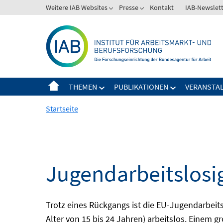
Springe
Weitere IAB Websites
Presse
Kontakt
IAB-Newslet
zum
Inhalt
THEMEN
PUBLIKATIONEN
VERANSTA
Startseite
Jugendarbeitslosi
Trotz eines Rückgangs ist die EU-Jugendarbeit
Alter von 15 bis 24 Jahren) arbeitslos. Einem 