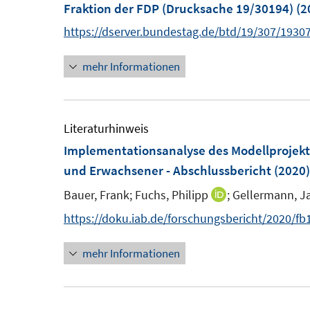
n
n
Fraktion der FDP (Drucksache 19/30194)
n
n
(2
e
s
s
n
https://dserver.bundestag.de/btd/19/307/1930
t
t
e
e
mehr Informationen
r
r
ö
ö
f
f
Literaturhinweis
f
f
Implementationsanalyse des Modellprojekts
n
n
und Erwachsener - Abschlussbericht
(2020)
e
e
Bauer, Frank;
Fuchs, Philipp
n
;
Gellermann, Jan
n
I
n
https://doku.iab.de/forschungsbericht/2020/fb
n
mehr Informationen
e
u
e