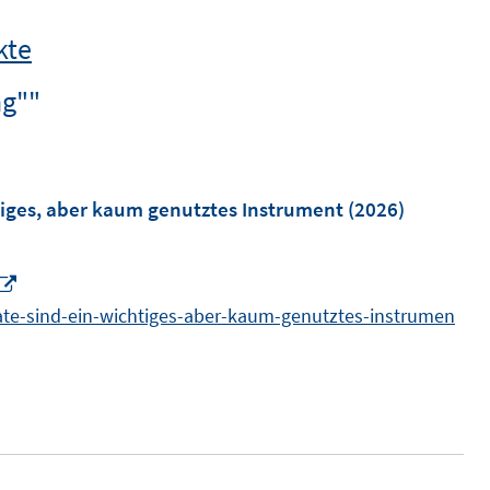
kte
ng""
tiges, aber kaum genutztes Instrument
(2026)
I
n
mate-sind-ein-wichtiges-aber-kaum-genutztes-instrumen
n
e
u
e
m