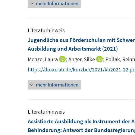
mehr Informationen
e
e
n
r
u
u
e
ö
e
e
u
f
m
m
e
Literaturhinweis
f
F
F
m
Jugendliche aus Förderschulen mit Schwer
n
e
e
F
Ausbildung und Arbeitsmarkt
(2021)
e
n
n
e
n
Menze, Laura
;
Anger, Silke
;
Pollak, Rein
I
I
s
s
n
n
n
https://doku.iab.de/kurzber/2021/kb2021-22.pd
t
t
s
n
n
e
e
t
mehr Informationen
e
e
r
r
e
u
u
ö
ö
r
e
e
f
f
ö
m
m
Literaturhinweis
f
f
f
F
F
Assistierte Ausbildung als Instrument der 
n
n
f
e
e
Behinderung
:
Antwort der Bundesregierung
e
e
n