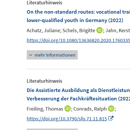
e
e
e
Literaturhinweis
n
n
m
On the non-standard routes: vocational tra
s
s
F
lower-qualified youth in Germany
(2022)
t
t
e
Achatz, Juliane;
Schels, Brigitte
;
Jahn, Kerst
I
e
e
n
n
https://doi.org/10.1080/13636820.2020.176033
r
r
s
n
ö
ö
t
mehr Informationen
e
f
f
e
u
f
f
r
e
n
n
ö
m
Literaturhinweis
e
e
f
F
Die Assistierte Ausbildung als Dienstleist
n
n
f
e
Verbesserung der Fachkräftesituation
(202
n
n
e
Freiling, Thomas
;
Conrads, Ralph
;
I
I
s
n
n
n
I
https://doi.org/10.3790/sfo.71.11.815
t
n
n
n
e