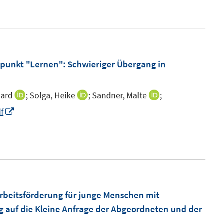
e
r
ö
f
punkt "Lernen": Schwieriger Übergang in
f
n
e
hard
;
Solga, Heike
;
Sandner, Malte
;
I
I
I
n
n
n
n
I
f
n
n
n
n
e
e
e
n
u
u
u
e
e
e
e
u
m
m
m
e
F
F
F
m
Arbeitsförderung für junge Menschen mit
e
e
e
F
 auf die Kleine Anfrage der Abgeordneten und der