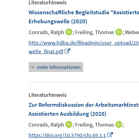
m
Literaturhinweis
F
Wissenschaftliche Begleitstudie "Assistiert
e
Erhebungswelle
(2020)
n
Conrads, Ralph
;
Freiling, Thomas
;
Weber
I
I
s
n
n
http://www.hdba.de/fileadmin/user_upload/2
t
n
n
I
welle_final.pdf
e
e
e
n
r
mehr Informationen
u
u
n
ö
e
e
e
f
m
m
u
f
F
F
e
Literaturhinweis
n
e
e
m
Zur Reformdiskussion der Arbeitsmarktins
e
n
n
F
Assistierten Ausbildung
(2020)
n
s
s
e
Conrads, Ralph
;
Freiling, Thomas
;
I
I
t
t
n
n
n
I
https://doi.org/10.3790/sfo.69.1.1
e
e
s