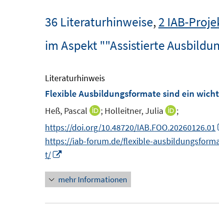
36 Literaturhinweise
,
2 IAB-Proje
im Aspekt ""Assistierte Ausbildu
Literaturhinweis
Flexible Ausbildungsformate sind ein wich
Heß, Pascal
;
Holleitner, Julia
;
I
I
n
n
https://doi.org/10.48720/IAB.FOO.20260126.01
n
n
https://iab-forum.de/flexible-ausbildungsfor
e
e
I
t/
u
u
n
mehr Informationen
e
e
n
m
m
e
F
F
u