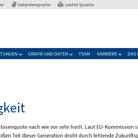
ter
Gebärdensprache
Leichte Sprache
LTUNGEN
GRAFIK UND DATEN
TEAM
KARRIERE
DAS 
gkeit
slosenquote nach wie vor sehr hoch. Laut EU-Kommission si
großen Teil dieser Generation droht durch fehlende Zukunft