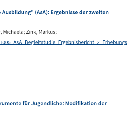
e
f
m
e Ausbildung" (AsA)
:
Ergebnisse der zweiten
f
F
n
e
e
, Michaela;
Zink, Markus;
n
n
01005_AsA_Begleitstudie_Ergebnisbericht_2_Erhebungs
s
t
e
r
ö
f
f
trumente für Jugendliche
:
Modifikation der
n
e
n