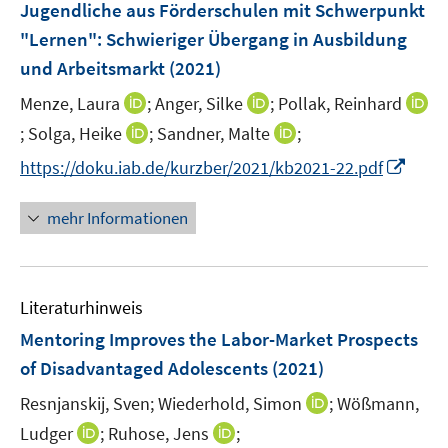
n
Jugendliche aus Förderschulen mit Schwerpunkt
n
n
e
"Lernen": Schwieriger Übergang in Ausbildung
n
und Arbeitsmarkt
(2021)
I
I
Menze, Laura
;
Anger, Silke
;
Pollak, Reinhard
n
n
I
I
I
;
Solga, Heike
;
Sandner, Malte
;
n
n
n
n
n
I
https://doku.iab.de/kurzber/2021/kb2021-22.pdf
e
e
n
n
n
n
u
u
e
e
e
n
mehr Informationen
e
e
u
u
u
e
m
m
e
e
e
u
F
F
m
m
m
e
e
e
F
F
F
Literaturhinweis
m
n
n
e
e
e
F
Mentoring Improves the Labor-Market Prospects
s
s
n
n
n
e
t
t
of Disadvantaged Adolescents
(2021)
s
s
s
n
e
e
t
t
t
I
Resnjanskij, Sven;
Wiederhold, Simon
;
Wößmann,
s
r
r
e
e
e
n
t
I
I
Ludger
;
Ruhose, Jens
;
ö
ö
r
r
r