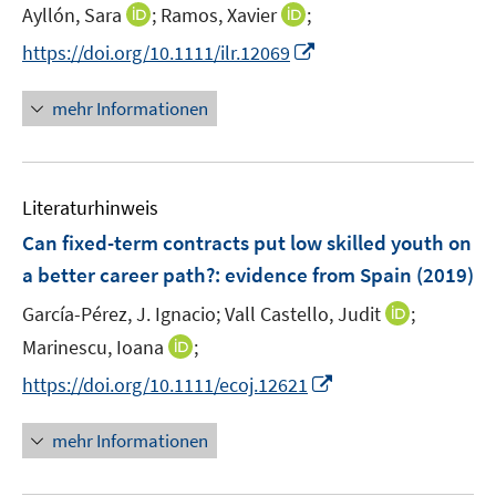
s
I
I
Ayllón, Sara
;
Ramos, Xavier
;
t
n
n
I
https://doi.org/10.1111/ilr.12069
e
n
n
n
r
e
e
n
mehr Informationen
ö
u
u
e
f
e
e
u
f
m
m
e
n
F
F
Literaturhinweis
m
e
e
e
F
Can fixed-term contracts put low skilled youth on
n
n
n
e
a better career path?
:
evidence from Spain
(2019)
s
s
n
t
t
I
García-Pérez, J. Ignacio;
Vall Castello, Judit
;
s
e
e
n
t
I
Marinescu, Ioana
;
r
r
n
e
n
I
https://doi.org/10.1111/ecoj.12621
ö
ö
e
r
n
n
f
f
u
ö
e
n
f
f
mehr Informationen
e
f
u
e
n
n
m
f
e
u
e
e