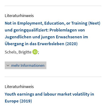
f
e
f
u
e
n
m
f
e
n
e
F
n
Literaturhinweis
m
n
e
e
F
Not in Employment, Education, or Training (Neet)
n
n
e
und geringqualifiziert: Problemlagen von
s
n
Jugendlichen und jungen Erwachsenen im
t
s
e
Übergang in das Erwerbsleben
(2020)
t
r
e
I
Schels, Brigitte
;
ö
r
n
f
ö
n
f
mehr Informationen
f
e
n
f
u
e
n
e
n
e
m
Literaturhinweis
n
F
Youth earnings and labour market volatility in
e
Europe
(2019)
n