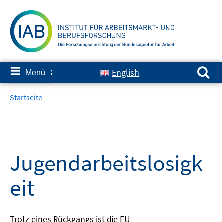
Springe
zum
Inhalt
Suchen nach:
≡
English
Menü
✘
Startseite
Jugendarbeitslosigk
eit
Trotz eines Rückgangs ist die EU-