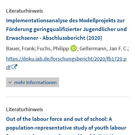
n
e
e
Literaturhinweis
m
n
F
Implementationsanalyse des Modellprojekts zur
e
Förderung geringqualifizierter Jugendlicher und
n
Erwachsener - Abschlussbericht
(2020)
s
t
I
Bauer, Frank;
Fuchs, Philipp
;
Gellermann, Jan F. C.;
e
n
https://doku.iab.de/forschungsbericht/2020/fb1720.p
r
n
I
df
ö
e
n
f
u
n
mehr Informationen
f
e
e
n
m
u
e
F
e
n
e
Literaturhinweis
m
n
F
Out of the labour force and out of school: A
s
e
population-representative study of youth labour
t
n
e