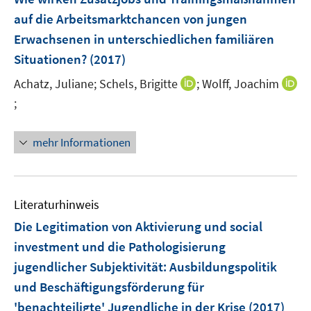
e
e
auf die Arbeitsmarktchancen von jungen
n
n
Erwachsenen in unterschiedlichen familiären
s
Situationen?
(2017)
t
e
I
Achatz, Juliane;
Schels, Brigitte
;
Wolff, Joachim
r
n
;
I
ö
n
n
f
e
n
mehr Informationen
f
u
e
n
e
u
e
m
e
n
F
m
Literaturhinweis
e
F
Die Legitimation von Aktivierung und social
n
e
investment und die Pathologisierung
s
n
jugendlicher Subjektivität
:
Ausbildungspolitik
t
s
e
und Beschäftigungsförderung für
t
r
e
'benachteiligte' Jugendliche in der Krise
(2017)