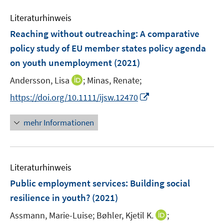
m
e
n
e
e
F
Literaturhinweis
m
n
n
e
F
Reaching without outreaching: A comparative
s
s
n
e
t
t
policy study of EU member states policy agenda
s
n
e
e
on youth unemployment
t
(2021)
s
r
r
e
t
I
Andersson, Lisa
;
Minas, Renate;
ö
ö
r
e
n
f
f
I
https://doi.org/10.1111/ijsw.12470
ö
r
n
f
f
n
f
ö
e
n
n
n
f
mehr Informationen
f
u
e
e
e
n
f
e
n
n
u
e
n
m
e
n
e
F
Literaturhinweis
m
n
e
F
Public employment services: Building social
n
e
resilience in youth?
(2021)
s
n
t
I
Assmann, Marie-Luise;
Bøhler, Kjetil K.
;
s
e