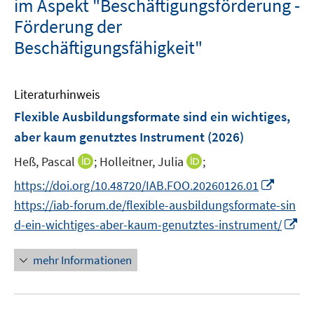
im Aspekt "Beschäftigungsförderung -
Förderung der
Beschäftigungsfähigkeit"
Literaturhinweis
Flexible Ausbildungsformate sind ein wichtiges,
aber kaum genutztes Instrument
(2026)
I
I
Heß, Pascal
;
Holleitner, Julia
;
n
n
I
https://doi.org/10.48720/IAB.FOO.20260126.01
n
n
n
https://iab-forum.de/flexible-ausbildungsformate-sin
e
e
n
I
d-ein-wichtiges-aber-kaum-genutztes-instrument/
u
u
e
n
e
e
u
n
mehr Informationen
m
m
e
e
F
F
m
u
e
e
F
e
n
n