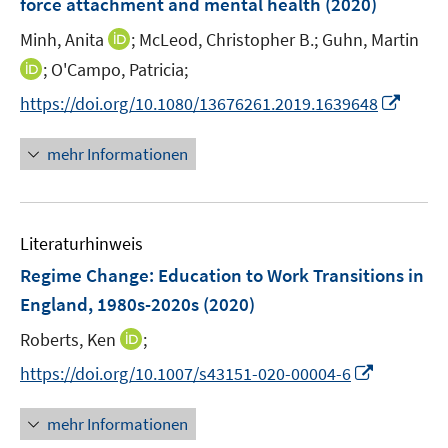
force attachment and mental health
(2020)
s
r
t
I
Minh, Anita
;
McLeod, Christopher B.;
Guhn, Martin
ö
e
n
I
;
O'Campo, Patricia;
f
r
n
n
f
I
https://doi.org/10.1080/13676261.2019.1639648
ö
e
n
n
n
f
u
e
e
n
mehr Informationen
f
e
u
n
e
n
m
e
u
e
F
m
e
n
e
F
Literaturhinweis
m
n
e
F
Regime Change: Education to Work Transitions in
s
n
e
t
England, 1980s-2020s
(2020)
s
n
e
t
I
Roberts, Ken
;
s
r
e
n
t
I
https://doi.org/10.1007/s43151-020-00004-6
ö
r
n
e
n
f
ö
e
r
n
f
mehr Informationen
f
u
ö
e
n