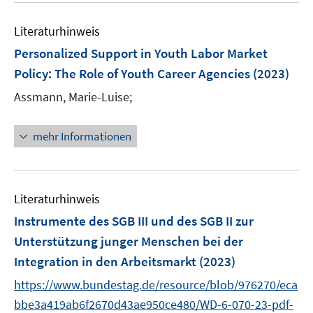
e
F
F
m
m
e
n
e
e
F
F
Literaturhinweis
m
n
n
e
e
F
Personalized Support in Youth Labor Market
s
s
n
n
e
t
t
Policy
:
The Role of Youth Career Agencies
(2023)
s
s
n
e
e
t
t
Assmann, Marie-Luise;
s
r
r
e
e
t
ö
ö
r
r
e
mehr Informationen
f
f
ö
ö
r
f
f
f
f
ö
n
n
f
f
f
e
e
n
n
Literaturhinweis
f
n
n
e
e
n
Instrumente des SGB III und des SGB II zur
n
n
e
Unterstützung junger Menschen bei der
n
Integration in den Arbeitsmarkt
(2023)
https://www.bundestag.de/resource/blob/976270/eca
bbe3a419ab6f2670d43ae950ce480/WD-6-070-23-pdf-