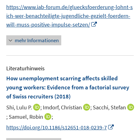
r
f
f
https://www.iab-forum.de/gluecksfoerderung-lohnt-s
ö
f
f
f
ich-wer-benachteiligte-jugendliche-gezielt-foerdern-
n
n
f
I
will-muss-positive-impulse-setzen/
e
e
n
n
n
n
e
n
mehr Informationen
n
e
u
e
Literaturhinweis
m
F
How unemployment scarring affects skilled
e
young workers
:
Evidence from a factorial survey
n
of Swiss recruiters
(2018)
s
t
I
I
Shi, Lulu P.
;
Imdorf, Christian
;
Sacchi, Stefan
e
n
n
I
I
;
Samuel, Robin
;
r
n
n
n
n
I
https://doi.org/10.1186/s12651-018-0239-7
ö
e
e
n
n
n
f
u
u
e
e