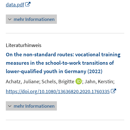
I
data.pdf
n
n
mehr Informationen
e
u
e
Literaturhinweis
m
F
On the non-standard routes: vocational training
e
measures in the school-to-work transitions of
n
lower-qualified youth in Germany
(2022)
s
t
I
Achatz, Juliane;
Schels, Brigitte
;
Jahn, Kerstin;
e
n
I
https://doi.org/10.1080/13636820.2020.1760335
r
n
n
ö
e
n
mehr Informationen
f
u
e
f
e
u
n
m
e
e
F