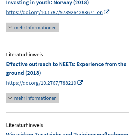
F
Investing in youth: Norway
(2018)
e
I
https://doi.org/10.1787/9789264283671-en
n
n
s
n
mehr Informationen
t
e
e
u
r
e
ö
Literaturhinweis
m
f
F
Effective outreach to NEETs
:
Experience from the
f
e
ground
(2018)
n
n
e
I
https://doi.org/10.2767/788210
s
n
n
t
n
mehr Informationen
e
e
r
u
ö
e
f
Literaturhinweis
m
f
F
Wie wirken Zusatzjobs und Trainingsmaßnahmen
n