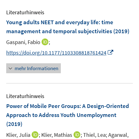
F
n
m
e
n
n
e
e
F
Literaturhinweis
m
n
n
e
F
Young adults NEET and everyday life
:
time
s
n
e
t
management and temporal subjectivities
(2019)
s
n
e
t
I
Gaspani, Fabio
;
s
r
e
n
t
I
https://doi.org/10.1177/1103308818761424
ö
r
n
e
n
f
ö
e
r
n
f
mehr Informationen
f
u
ö
e
n
f
e
f
u
e
n
m
f
e
n
e
F
n
Literaturhinweis
m
n
e
e
F
Power of Mobile Peer Groups: A Design-Oriented
n
n
e
Approach to Address Youth Unemployment
s
n
(2019)
t
s
e
t
I
I
Klier, Julia
;
Klier, Mathias
;
Thiel, Lea;
Agarwal,
r