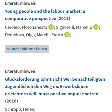
F
n
Literaturhinweis
m
n
e
e
F
Young people and the labour market
:
a
n
n
e
comparative perspective
(2018)
s
n
t
I
I
Caroleo, Floro Ernesto
;
Signorelli, Marcello
;
s
e
n
n
t
I
Demidova, Olga;
Marelli, Enrico
;
r
n
n
e
n
ö
e
e
r
n
mehr Informationen
f
u
u
ö
e
f
e
e
f
u
n
m
m
f
e
e
F
F
n
m
Literaturhinweis
n
e
e
e
F
Glücksförderung lohnt sich! Wer benachteiligten
n
n
n
e
Jugendlichen den Weg ins Erwerbsleben
s
s
n
t
t
erleichtern will, muss positive Impulse setzen
s
e
e
t
(2018)
r
r
e
Schropp, Helen;
ö
ö