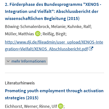
F
2. Förderphase des Bundesprogramms "XENOS -
e
Integration und Vielfalt"
:
Abschlussbericht der
n
wissenschaftlichen Begleitung
(2015)
s
t
Böwing-Schmalenbrock, Melanie;
Kuhnke, Ralf;
e
I
Müller, Matthias
;
Reißig, Birgit;
r
n
http://www.dji.de/fileadmin/user_upload/XENOS-Inte
ö
n
I
gration+Vielfalt/XENOS_Abschlussbericht.pdf
f
e
n
f
u
n
n
mehr Informationen
e
e
e
m
u
n
F
e
e
Literaturhinweis
m
n
F
Promoting youth employment through activation
s
e
strategies
(2015)
t
n
e
I
Eichhorst, Werner;
Rinne, Ulf
;
s