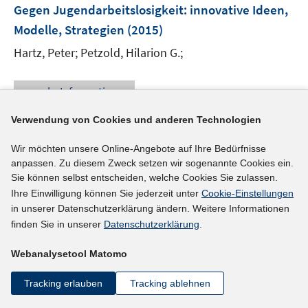
e
F
Gegen Jugendarbeitslosigkeit
:
innovative Ideen,
n
e
Modelle, Strategien
(2015)
n
Hartz, Peter;
Petzold, Hilarion G.;
s
t
e
mehr Informationen
r
ö
Verwendung von Cookies und anderen Technologien
f
Wir möchten unsere Online-Angebote auf Ihre Bedürfnisse
Literaturhinweis
f
anpassen. Zu diesem Zweck setzen wir sogenannte Cookies ein.
n
Youth unemployment and personality traits
Sie können selbst entscheiden, welche Cookies Sie zulassen.
e
(2015)
Ihre Einwilligung können Sie jederzeit unter
Cookie-Einstellungen
n
in unserer Datenschutzerklärung ändern. Weitere Informationen
I
I
Mendolia, Silvia
;
Walker, Ian
;
finden Sie in unserer
Datenschutzerklärung
.
n
n
I
https://doi.org/10.1186/s40172-015-0035-3
n
n
Webanalysetool Matomo
n
e
e
n
mehr Informationen
u
u
Tracking erlauben
Tracking ablehnen
e
e
e
u