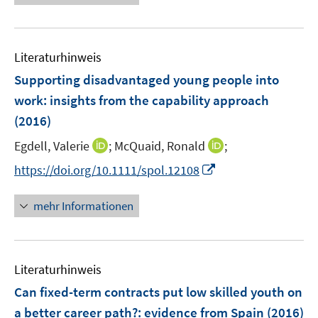
u
e
e
e
u
n
m
e
F
Literaturhinweis
m
e
F
Supporting disadvantaged young people into
n
e
work
:
insights from the capability approach
s
n
(2016)
t
s
e
t
I
I
Egdell, Valerie
;
McQuaid, Ronald
;
r
e
n
n
I
https://doi.org/10.1111/spol.12108
ö
r
n
n
n
f
ö
e
e
n
mehr Informationen
f
f
u
u
e
n
f
e
e
u
e
n
m
m
e
n
e
F
F
Literaturhinweis
m
n
e
e
F
Can fixed-term contracts put low skilled youth on
n
n
e
a better career path?
:
evidence from Spain
(2016)
s
s