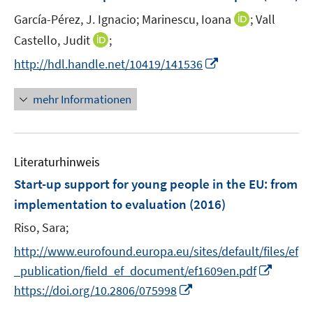
n
t
t
I
García-Pérez, J. Ignacio;
Marinescu, Ioana
;
Vall
s
e
e
n
t
I
Castello, Judit
;
r
r
n
e
n
I
http://hdl.handle.net/10419/141536
ö
ö
e
r
n
n
f
f
u
ö
e
n
f
f
mehr Informationen
e
f
u
e
n
n
m
f
e
u
e
e
F
n
m
e
n
n
e
e
F
Literaturhinweis
m
n
n
e
F
Start-up support for young people in the EU
:
from
s
n
e
t
implementation to evaluation
(2016)
s
n
e
t
Riso, Sara;
s
r
e
t
http://www.eurofound.europa.eu/sites/default/files/ef
ö
r
e
I
f
_publication/field_ef_document/ef1609en.pdf
ö
r
n
f
I
https://doi.org/10.2806/075998
f
ö
n
n
n
f