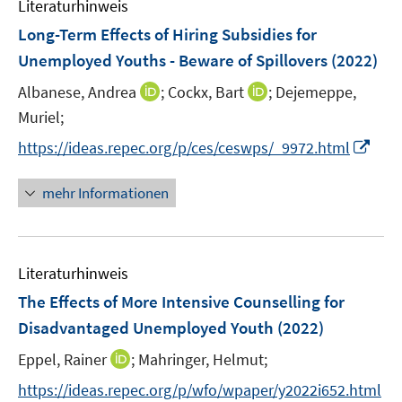
Literaturhinweis
m
n
e
F
Long-Term Effects of Hiring Subsidies for
n
e
Unemployed Youths - Beware of Spillovers
(2022)
s
n
t
I
I
Albanese, Andrea
;
Cockx, Bart
;
Dejemeppe,
s
e
n
n
t
Muriel;
r
n
n
e
I
https://ideas.repec.org/p/ces/ceswps/_9972.html
ö
e
e
r
n
f
u
u
ö
n
mehr Informationen
f
e
e
f
e
n
m
m
f
u
e
F
F
n
e
n
e
e
e
Literaturhinweis
m
n
n
n
F
The Effects of More Intensive Counselling for
s
s
e
Disadvantaged Unemployed Youth
(2022)
t
t
n
e
e
I
Eppel, Rainer
;
Mahringer, Helmut;
s
r
r
n
t
https://ideas.repec.org/p/wfo/wpaper/y2022i652.html
ö
ö
n