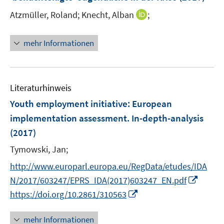
ö
r
I
Atzmüller, Roland;
Knecht, Alban
;
f
ö
n
f
f
n
n
f
mehr Informationen
e
e
n
u
n
e
e
n
m
Literaturhinweis
F
Youth employment initiative
:
European
e
implementation assessment. In-depth-analysis
n
(2017)
s
t
Tymowski, Jan;
e
http://www.europarl.europa.eu/RegData/etudes/IDA
r
I
N/2017/603247/EPRS_IDA(2017)603247_EN.pdf
ö
n
I
https://doi.org/10.2861/310563
f
n
n
f
e
n
n
mehr Informationen