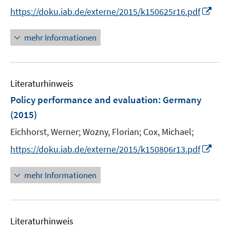
r
n
t
I
https://doku.iab.de/externe/2015/k150625r16.pdf
ö
n
e
n
f
e
r
n
mehr Informationen
f
u
ö
e
n
e
f
u
e
m
f
e
n
F
n
Literaturhinweis
m
e
e
F
Policy performance and evaluation: Germany
n
n
e
(2015)
s
n
t
Eichhorst, Werner;
Wozny, Florian;
Cox, Michael;
s
e
t
I
https://doku.iab.de/externe/2015/k150806r13.pdf
r
e
n
ö
r
n
mehr Informationen
f
ö
e
f
f
u
n
f
e
e
n
Literaturhinweis
m
n