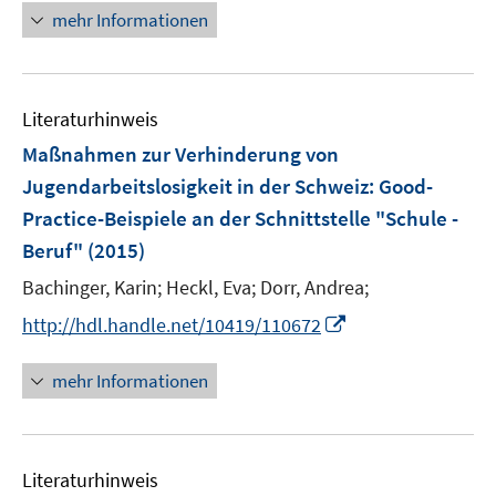
f
e
e
n
n
mehr Informationen
f
u
n
e
e
n
e
u
n
e
m
e
n
F
Literaturhinweis
m
e
F
Maßnahmen zur Verhinderung von
n
e
Jugendarbeitslosigkeit in der Schweiz
:
Good-
s
n
Practice-Beispiele an der Schnittstelle "Schule -
t
s
e
Beruf"
(2015)
t
r
e
Bachinger, Karin;
Heckl, Eva;
Dorr, Andrea;
ö
r
I
http://hdl.handle.net/10419/110672
f
ö
n
f
f
n
mehr Informationen
n
f
e
e
n
u
n
e
e
n
Literaturhinweis
m