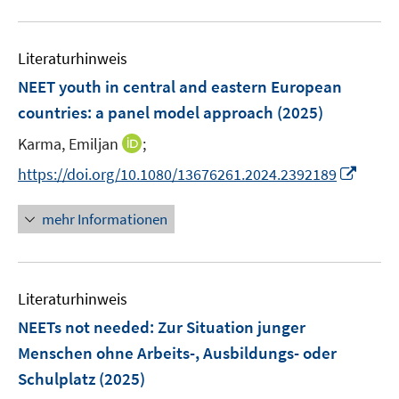
f
e
f
u
n
m
f
e
e
F
n
Literaturhinweis
m
n
e
e
F
NEET youth in central and eastern European
n
n
e
countries: a panel model approach
(2025)
s
n
t
I
Karma, Emiljan
;
s
e
n
t
I
https://doi.org/10.1080/13676261.2024.2392189
r
n
e
n
ö
e
r
n
mehr Informationen
f
u
ö
e
f
e
f
u
n
m
f
e
e
F
n
Literaturhinweis
m
n
e
e
F
NEETs not needed: Zur Situation junger
n
n
e
Menschen ohne Arbeits-, Ausbildungs- oder
s
n
Schulplatz
(2025)
t
s