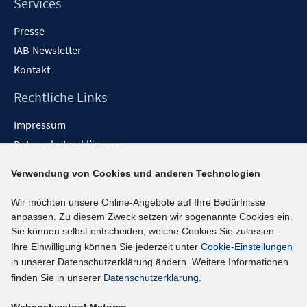
Services
Presse
IAB-Newsletter
Kontakt
Rechtliche Links
Impressum
Datenschutzerklärung
Erklärung zur Barrierefreiheit
Verwendung von Cookies und anderen Technologien
Barrieren melden
Wir möchten unsere Online-Angebote auf Ihre Bedürfnisse
Social-Media-Kanäle
anpassen. Zu diesem Zweck setzen wir sogenannte Cookies ein.
Sie können selbst entscheiden, welche Cookies Sie zulassen.
BlueSky
Ihre Einwilligung können Sie jederzeit unter
Cookie-Einstellungen
YouTube
in unserer Datenschutzerklärung ändern. Weitere Informationen
LinkedIn
finden Sie in unserer
Datenschutzerklärung
.
XING