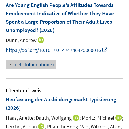
e
e
F
Are Young English People’s Attitudes Towards
n
n
e
Employment Indicative of Whether They Have
s
s
n
Spent a Large Proportion of Their Adult Lives
t
t
s
e
e
Unemployed?
(2026)
t
r
r
e
I
Dunn, Andrew
;
ö
ö
r
n
f
f
I
https://doi.org/10.1017/s1474746425000016
ö
n
f
f
n
f
e
n
n
n
mehr Informationen
f
u
e
e
e
n
e
n
n
u
e
m
e
n
F
Literaturhinweis
m
e
F
Neufassung der Ausbildungsmarkt-Typisierung
n
e
(2026)
s
n
t
I
I
Haas, Anette;
Dauth, Wolfgang
;
Moritz, Michael
;
s
e
n
n
t
I
Lerche, Adrian
;
Phan thi Hong, Van;
Wilkens, Alice;