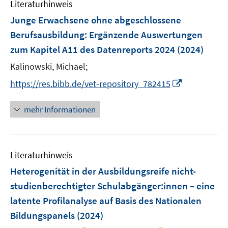
F
Literaturhinweis
m
e
F
Junge Erwachsene ohne abgeschlossene
n
e
Berufsausbildung
:
Ergänzende Auswertungen
s
n
zum Kapitel A11 des Datenreports 2024
t
(2024)
s
e
t
Kalinowski, Michael;
r
e
I
https://res.bibb.de/vet-repository_782415
ö
r
n
f
ö
n
mehr Informationen
f
f
e
n
f
u
e
n
e
n
e
Literaturhinweis
m
n
F
Heterogenität in der Ausbildungsreife nicht-
e
studienberechtigter Schulabgänger:innen – eine
n
latente Profilanalyse auf Basis des Nationalen
s
Bildungspanels
(2024)
t