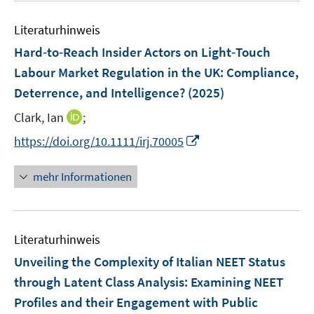
F
F
m
m
e
n
n
e
e
F
F
Literaturhinweis
m
s
s
n
n
e
e
F
t
t
Hard‐to‐Reach Insider Actors on Light‐Touch
s
s
n
n
e
e
e
t
t
Labour Market Regulation in the UK: Compliance,
s
s
n
r
r
e
e
Deterrence, and Intelligence?
t
(2025)
t
s
ö
ö
r
r
e
e
t
I
Clark, Ian
;
f
f
ö
ö
r
r
e
n
f
f
f
f
I
https://doi.org/10.1111/irj.70005
ö
ö
r
n
n
n
f
f
n
f
f
ö
e
e
e
n
n
n
f
f
mehr Informationen
f
u
n
n
e
e
e
n
n
f
e
n
n
u
e
e
n
m
e
n
n
e
F
Literaturhinweis
m
n
e
F
Unveiling the Complexity of Italian NEET Status
n
e
through Latent Class Analysis: Examining NEET
s
n
Profiles and their Engagement with Public
t
s