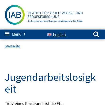
Springe
zum
Inhalt
Suchen nach:
≡
English
Menü
✘
Startseite
Jugendarbeitslosigk
eit
Trotz eines Rückgangs ist die EU-