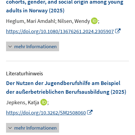
cohorts, gender, and social origin among young
n
n
f
s
f
e
e
adults in Norway
(2025)
n
t
f
n
n
e
e
I
n
Heglum, Mari Amdahl;
Nilsen, Wendy
;
n
r
n
e
I
https://doi.org/10.1080/13676261.2024.2305907
ö
n
n
n
f
e
n
mehr Informationen
f
u
e
n
e
u
e
m
e
n
F
Literaturhinweis
m
e
F
Der Nutzen der Jugendberufshilfe am Beispiel
n
e
der außerbetrieblichen Berufsausbildung
(2025)
s
n
t
I
Jepkens, Katja
;
s
e
n
t
I
https://doi.org/10.3262/SM2508060
r
n
e
n
ö
e
r
n
mehr Informationen
f
u
ö
e