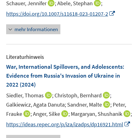
e
I
I
Schauer, Jennifer
;
Abele, Stephan
;
r
n
n
I
https://doi.org/10.1007/s11618-023-01207-2
ö
n
n
n
f
e
e
n
mehr Informationen
f
u
u
e
n
e
e
u
e
m
m
e
n
F
F
Literaturhinweis
m
e
e
F
War, International Spillovers, and Adolescents:
n
n
e
Evidence from Russia's Invasion of Ukraine in
s
s
n
2022
(2024)
t
t
s
e
e
t
I
I
Siedler, Thomas
;
Christoph, Bernhard
;
r
r
e
n
n
I
Galkiewicz, Agata Danuta;
Sandner, Malte
;
Peter,
ö
ö
r
n
n
n
I
I
I
Frauke
;
Anger, Silke
f
;
Margaryan, Shushanik
f
;
ö
e
e
n
n
n
n
f
f
I
f
https://ideas.repec.org/p/iza/izadps/dp16921.html
u
u
e
n
n
n
n
n
n
f
e
e
u
e
e
e
e
e