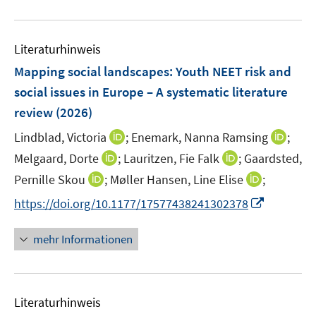
n
f
u
e
n
e
n
e
Literaturhinweis
m
n
F
Mapping social landscapes: Youth NEET risk and
e
social issues in Europe – A systematic literature
n
review
(2026)
s
t
I
I
Lindblad, Victoria
;
Enemark, Nanna Ramsing
;
e
n
n
I
I
Melgaard, Dorte
;
Lauritzen, Fie Falk
;
Gaardsted,
r
n
n
n
n
I
I
Pernille Skou
;
Møller Hansen, Line Elise
;
ö
e
e
n
n
n
n
I
f
https://doi.org/10.1177/17577438241302378
u
u
e
e
n
n
n
f
e
e
u
u
e
e
n
n
m
m
mehr Informationen
e
e
u
u
e
e
F
F
m
m
e
e
u
n
e
e
F
F
m
m
e
n
n
e
e
F
F
Literaturhinweis
m
s
s
n
n
e
e