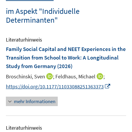
im Aspekt "Individuelle
Determinanten"
Literaturhinweis
Family Social Capital and NEET Experiences in the
Transition from School to Work: A Longitudinal
Study from Germany
(2026)
I
I
Broschinski, Sven
;
Feldhaus, Michael
;
n
n
I
https://doi.org/10.1177/11033088251363373
n
n
n
e
e
n
mehr Informationen
u
u
e
e
e
u
m
m
e
F
F
Literaturhinweis
m