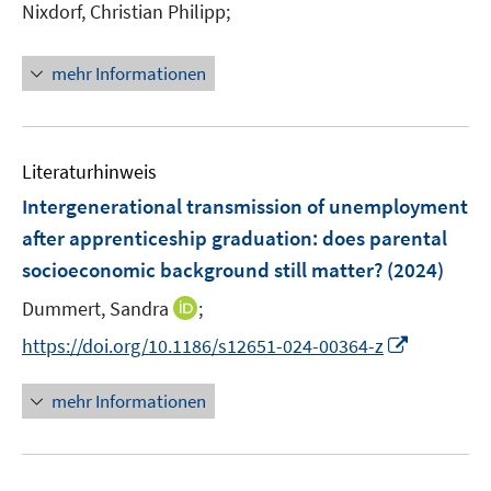
e
t
Nixdorf, Christian Philipp;
r
e
ö
r
mehr Informationen
f
ö
f
f
n
f
e
n
Literaturhinweis
n
e
Intergenerational transmission of unemployment
n
after apprenticeship graduation: does parental
socioeconomic background still matter?
(2024)
I
Dummert, Sandra
;
n
I
https://doi.org/10.1186/s12651-024-00364-z
n
n
e
n
mehr Informationen
u
e
e
u
m
e