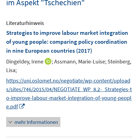
im Aspekt "Tschechien"
Literaturhinweis
Strategies to improve labour market integration
of young people
:
comparing policy coordination
in nine European countries
(2017)
I
Dingeldey, Irene
;
Assmann, Marie-Luise;
Steinberg,
n
Lisa;
n
https://uni.oslomet.no/negotiate/wp-content/upload
e
s/sites/746/2015/04/NEGOTIATE_WP_8.2-_Strategies-t
u
o-improve-labour-market-integration-of-young-peopl
e
I
m
e.pdf
n
F
n
e
mehr Informationen
e
n
u
s