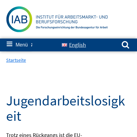
Springe
zum
Inhalt
Suchen nach:
≡
English
Menü
✘
Startseite
Jugendarbeitslosigk
eit
Trotz eines Rückgangs ist die EU-