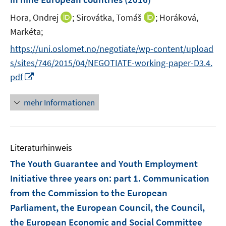
f
f
n
ö
I
f
I
f
Hora, Ondrej
;
Sirovátka, Tomáš
;
Horáková,
s
f
n
n
n
n
t
Markéta;
f
n
e
n
e
e
n
https://uni.oslomet.no/negotiate/wp-content/upload
e
n
e
n
r
e
s/sites/746/2015/04/NEGOTIATE-working-paper-D3.4.
u
u
ö
n
I
pdf
e
e
f
n
m
m
f
n
F
F
mehr Informationen
n
e
e
e
e
u
n
n
n
e
s
s
Literaturhinweis
m
t
t
F
e
e
The Youth Guarantee and Youth Employment
e
r
r
Initiative three years on
:
part 1. Communication
n
ö
ö
from the Commission to the European
s
f
f
Parliament, the European Council, the Council,
t
f
f
e
the European Economic and Social Committee
n
n