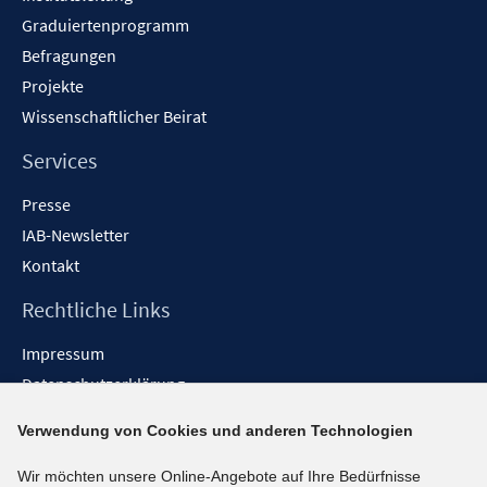
r
Graduiertenprogramm
ö
f
Befragungen
f
Projekte
n
Wissenschaftlicher Beirat
e
n
Services
Presse
IAB-Newsletter
Kontakt
Rechtliche Links
Impressum
Datenschutzerklärung
Erklärung zur Barrierefreiheit
Verwendung von Cookies und anderen Technologien
Barrieren melden
Wir möchten unsere Online-Angebote auf Ihre Bedürfnisse