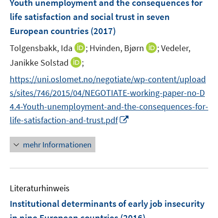
Youth unemployment and the consequences for
t
s
e
e
life satisfaction and social trust in seven
t
n
r
European countries
(2017)
e
s
ö
r
t
I
I
Tolgensbakk, Ida
;
Hvinden, Bjørn
;
Vedeler,
f
ö
e
n
n
f
I
Janikke Solstad
;
f
r
n
n
n
n
f
https://uni.oslomet.no/negotiate/wp-content/upload
ö
e
e
e
n
n
s/sites/746/2015/04/NEGOTIATE-working-paper-no-D
f
u
u
n
e
e
f
e
e
4.4-Youth-unemployment-and-the-consequences-for-
u
n
n
m
m
I
life-satisfaction-and-trust.pdf
e
e
F
F
n
m
n
e
e
n
F
mehr Informationen
n
n
e
e
s
s
u
n
t
t
e
s
e
e
Literaturhinweis
m
t
r
r
F
e
Institutional determinants of early job insecurity
ö
ö
e
r
in nine European countries
(2016)