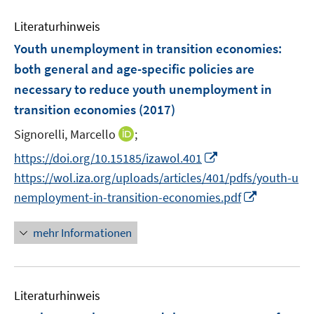
e
t
Literaturhinweis
m
e
F
r
Youth unemployment in transition economies
:
e
ö
both general and age-specific policies are
n
f
necessary to reduce youth unemployment in
s
f
transition economies
(2017)
t
n
e
e
I
Signorelli, Marcello
;
r
n
n
I
https://doi.org/10.15185/izawol.401
ö
n
n
https://wol.iza.org/uploads/articles/401/pdfs/youth-u
f
e
n
f
I
nemployment-in-transition-economies.pdf
u
e
n
n
e
u
e
n
mehr Informationen
m
e
n
e
F
m
u
e
F
e
n
e
Literaturhinweis
m
s
n
F