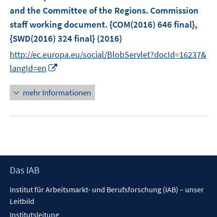
r
e
e
and the Committee of the Regions. Commission
ö
n
n
staff working document. {COM(2016) 646 final},
f
{SWD(2016) 324 final}
(2016)
f
n
http://ec.europa.eu/social/BlobServlet?docId=16237&
e
I
langId=en
n
n
n
mehr Informationen
e
u
e
m
F
e
Footer
Das IAB
n
Inhalt
s
Institut für Arbeitsmarkt- und Berufsforschung (IAB) – unser
t
Leitbild
e
Institutsleitung