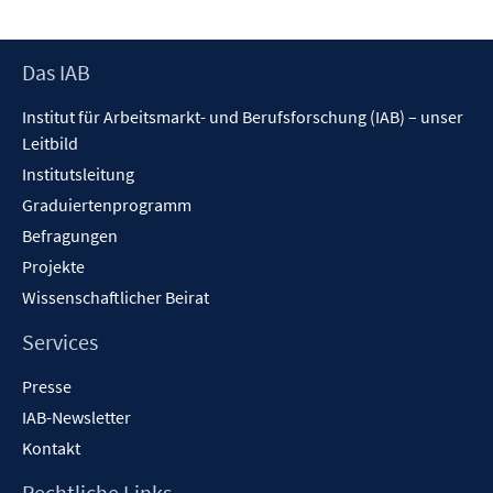
e
n
Footer
Das IAB
Inhalt
Institut für Arbeitsmarkt- und Berufsforschung (IAB) – unser
Leitbild
Institutsleitung
Graduiertenprogramm
Befragungen
Projekte
Wissenschaftlicher Beirat
Services
Presse
IAB-Newsletter
Kontakt
Rechtliche Links