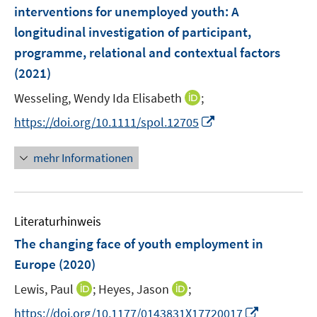
e
t
t
interventions for unemployed youth: A
s
n
e
e
longitudinal investigation of participant,
t
s
r
r
e
programme, relational and contextual factors
t
ö
ö
r
e
(2021)
f
f
ö
r
f
f
I
Wesseling, Wendy Ida Elisabeth
;
f
ö
n
n
n
f
I
https://doi.org/10.1111/spol.12705
f
e
e
n
n
n
f
n
n
e
e
n
n
mehr Informationen
u
n
e
e
e
u
n
m
e
F
Literaturhinweis
m
e
F
The changing face of youth employment in
n
e
Europe
(2020)
s
n
t
I
I
Lewis, Paul
;
Heyes, Jason
;
s
e
n
n
t
I
https://doi.org/10.1177/0143831X17720017