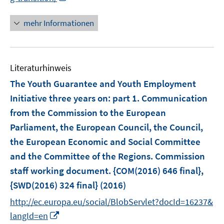
e
e
r
n
f
f
f
u
u
ö
n
n
n
mehr Informationen
f
e
e
f
e
e
e
n
m
m
f
u
n
n
e
F
F
n
e
n
e
e
e
Literaturhinweis
m
n
n
n
F
The Youth Guarantee and Youth Employment
s
s
e
Initiative three years on
:
part 1. Communication
t
t
n
e
e
from the Commission to the European
s
r
r
Parliament, the European Council, the Council,
t
ö
ö
e
the European Economic and Social Committee
f
f
r
and the Committee of the Regions. Commission
f
f
ö
staff working document. {COM(2016) 646 final},
n
n
f
e
e
{SWD(2016) 324 final}
(2016)
f
n
n
n
http://ec.europa.eu/social/BlobServlet?docId=16237&
e
I
langId=en