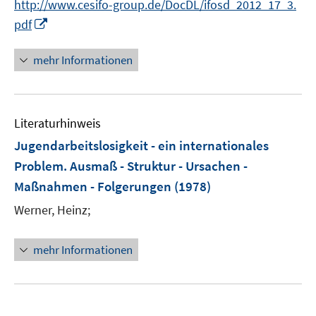
http://www.cesifo-group.de/DocDL/ifosd_2012_17_3.
r
e
I
pdf
ö
r
n
f
ö
n
mehr Informationen
f
f
e
n
f
u
e
n
e
n
e
Literaturhinweis
m
n
F
Jugendarbeitslosigkeit - ein internationales
e
Problem. Ausmaß - Struktur - Ursachen -
n
Maßnahmen - Folgerungen
(1978)
s
t
Werner, Heinz;
e
r
mehr Informationen
ö
f
f
n