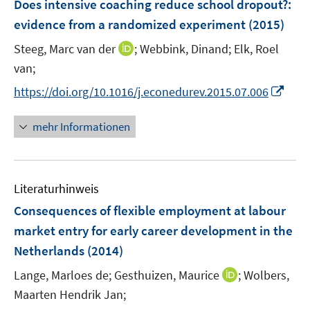
Does intensive coaching reduce school dropout?
:
n
e
evidence from a randomized experiment
(2015)
s
n
t
I
Steeg, Marc van der
;
Webbink, Dinand;
Elk, Roel
s
e
n
t
van;
r
n
e
I
https://doi.org/10.1016/j.econedurev.2015.07.006
ö
e
r
n
f
u
ö
n
mehr Informationen
f
e
f
e
n
m
f
u
e
F
n
e
n
e
e
Literaturhinweis
m
n
n
F
Consequences of flexible employment at labour
s
e
market entry for early career development in the
t
n
e
Netherlands
(2014)
s
r
t
I
Lange, Marloes de;
Gesthuizen, Maurice
;
Wolbers,
ö
e
n
Maarten Hendrik Jan;
f
r
n