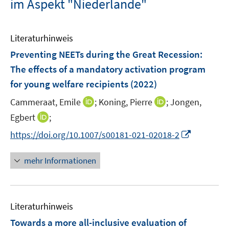
im Aspekt "Niederlande"
Literaturhinweis
Preventing NEETs during the Great Recession
:
The effects of a mandatory activation program
for young welfare recipients
(2022)
I
I
Cammeraat, Emile
;
Koning, Pierre
;
Jongen,
n
n
I
Egbert
;
n
n
n
I
https://doi.org/10.1007/s00181-021-02018-2
e
e
n
n
u
u
e
n
mehr Informationen
e
e
u
e
m
m
e
u
F
F
m
e
e
e
F
Literaturhinweis
m
n
n
e
F
Towards a more all-inclusive evaluation of
s
s
n