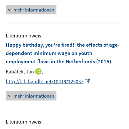
n
n
n
mehr Informationen
e
u
e
Literaturhinweis
m
F
Happy birthday, you're fired!
:
the effects of age-
e
dependent minimum wage on youth
n
employment flows in the Netherlands
(2015)
s
t
I
Kabátek, Jan
;
e
n
I
http://hdl.handle.net/10419/125037
r
n
n
ö
e
n
mehr Informationen
f
u
e
f
e
u
n
m
e
e
F
Literaturhinweis
m
n
e
F