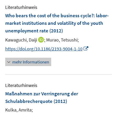
e
n
Literaturhinweis
m
F
Who bears the cost of the business cycle?
:
labor-
e
market institutions and volatility of the youth
n
unemployment rate
(2012)
s
t
I
Kawaguchi, Daiji
;
Murao, Tetsushi;
e
n
I
https://doi.org/10.1186/2193-9004-1-10
r
n
n
ö
e
n
mehr Informationen
f
u
e
f
e
u
n
m
e
e
F
Literaturhinweis
m
n
e
F
Maßnahmen zur Verringerung der
n
e
Schulabbrecherquote
(2012)
s
n
t
Kulka, Amrita;
s
e
t