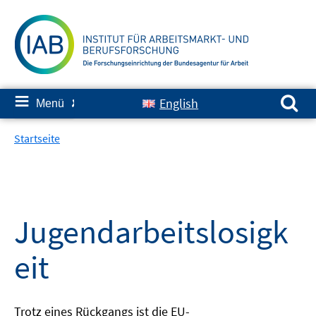
Springe
zum
Inhalt
Suchen nach:
≡
English
Menü
✘
Startseite
Jugendarbeitslosigk
eit
Trotz eines Rückgangs ist die EU-