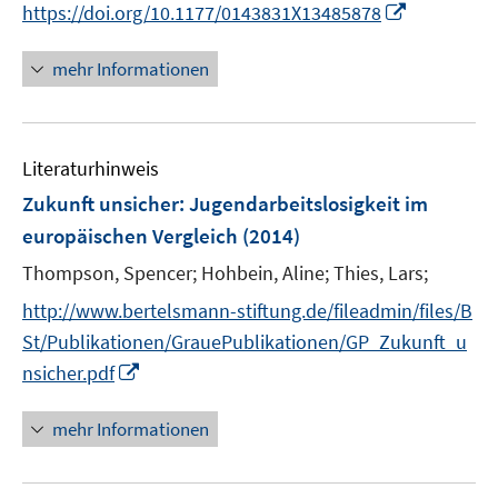
f
I
https://doi.org/10.1177/0143831X13485878
ö
e
n
n
f
u
e
n
mehr Informationen
f
e
n
e
n
m
u
e
F
e
n
e
Literaturhinweis
m
n
F
Zukunft unsicher
:
Jugendarbeitslosigkeit im
s
e
europäischen Vergleich
(2014)
t
n
e
Thompson, Spencer;
Hohbein, Aline;
Thies, Lars;
s
r
t
http://www.bertelsmann-stiftung.de/fileadmin/files/B
ö
e
St/Publikationen/GrauePublikationen/GP_Zukunft_u
f
r
I
f
nsicher.pdf
ö
n
n
f
n
e
mehr Informationen
f
e
n
n
u
e