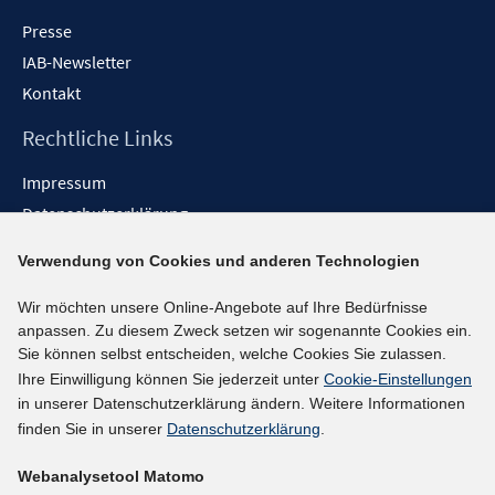
Presse
IAB-Newsletter
Kontakt
Rechtliche Links
Impressum
Datenschutzerklärung
Erklärung zur Barrierefreiheit
Verwendung von Cookies und anderen Technologien
Barrieren melden
Wir möchten unsere Online-Angebote auf Ihre Bedürfnisse
Social-Media-Kanäle
anpassen. Zu diesem Zweck setzen wir sogenannte Cookies ein.
Sie können selbst entscheiden, welche Cookies Sie zulassen.
BlueSky
Ihre Einwilligung können Sie jederzeit unter
Cookie-Einstellungen
YouTube
in unserer Datenschutzerklärung ändern. Weitere Informationen
LinkedIn
finden Sie in unserer
Datenschutzerklärung
.
XING
Webanalysetool Matomo
kununu