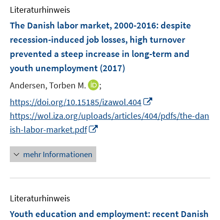
e
e
F
F
n
Literaturhinweis
m
n
n
e
e
e
F
The Danish labor market, 2000-2016
:
despite
n
n
n
e
recession-induced job losses, high turnover
s
s
n
prevented a steep increase in long-term and
t
t
s
e
e
youth unemployment
(2017)
t
r
r
e
I
Andersen, Torben M.
;
ö
ö
r
n
f
f
I
https://doi.org/10.15185/izawol.404
ö
n
f
f
n
https://wol.iza.org/uploads/articles/404/pdfs/the-dan
f
e
n
n
n
I
f
ish-labor-market.pdf
u
e
e
e
n
n
e
n
n
u
n
e
mehr Informationen
m
e
e
n
F
m
u
e
F
e
n
e
Literaturhinweis
m
s
n
F
Youth education and employment
:
recent Danish
t
s