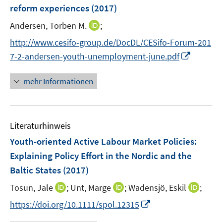
e
e
reform experiences
(2017)
t
n
r
e
I
Andersen, Torben M.
;
s
ö
r
n
t
f
http://www.cesifo-group.de/DocDL/CESifo-Forum-201
ö
n
e
f
I
7-2-andersen-youth-unemployment-june.pdf
f
e
r
n
n
f
u
ö
e
n
mehr Informationen
n
e
f
n
e
e
m
f
u
n
F
n
e
e
e
Literaturhinweis
m
n
n
F
Youth-oriented Active Labour Market Policies
:
s
e
Explaining Policy Effort in the Nordic and the
t
n
e
Baltic States
(2017)
s
r
t
I
I
I
Tosun, Jale
;
Unt, Marge
;
Wadensjö, Eskil
;
ö
e
n
n
n
I
f
https://doi.org/10.1111/spol.12315
r
n
n
n
n
f
ö