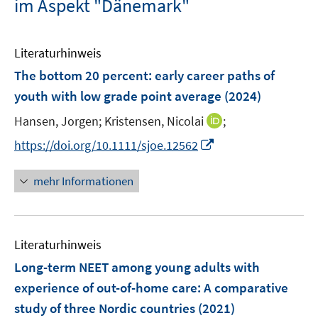
im Aspekt "Dänemark"
Literaturhinweis
The bottom 20 percent: early career paths of
youth with low grade point average
(2024)
I
Hansen, Jorgen;
Kristensen, Nicolai
;
n
I
https://doi.org/10.1111/sjoe.12562
n
n
e
n
mehr Informationen
u
e
e
u
m
e
F
Literaturhinweis
m
e
F
Long-term NEET among young adults with
n
e
experience of out-of-home care: A comparative
s
n
study of three Nordic countries
(2021)
t
s