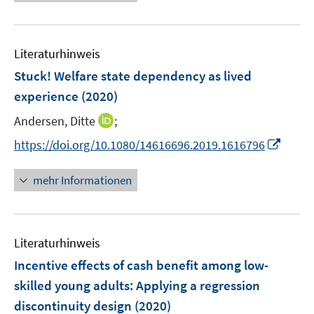
e
e
e
n
n
n
f
e
n
n
u
e
e
e
n
m
e
n
n
n
e
F
Literaturhinweis
m
n
e
F
Stuck! Welfare state dependency as lived
n
e
experience
(2020)
s
n
t
I
Andersen, Ditte
;
s
e
n
t
I
https://doi.org/10.1080/14616696.2019.1616796
r
n
e
n
ö
e
r
n
mehr Informationen
f
u
ö
e
f
e
f
u
n
m
f
e
e
F
n
Literaturhinweis
m
n
e
e
F
Incentive effects of cash benefit among low-
n
n
e
skilled young adults: Applying a regression
s
n
discontinuity design
t
(2020)
s