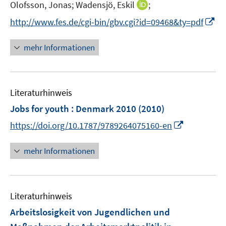
I
Olofsson, Jonas;
Wadensjö, Eskil
;
s
n
t
I
http://www.fes.de/cgi-bin/gbv.cgi?id=09468&ty=pdf
n
e
n
e
r
n
mehr Informationen
u
ö
e
e
f
u
m
f
e
F
n
Literaturhinweis
m
e
e
F
Jobs for youth : Denmark 2010
(2010)
n
n
e
I
https://doi.org/10.1787/9789264075160-en
s
n
n
t
s
n
e
mehr Informationen
t
e
r
e
u
ö
r
e
f
ö
Literaturhinweis
m
f
f
F
n
Arbeitslosigkeit von Jugendlichen und
f
e
e