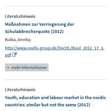
e
u
m
e
F
Literaturhinweis
m
e
F
Maßnahmen zur Verringerung der
n
e
Schulabbrecherquote
(2012)
s
n
t
Kulka, Amrita;
s
e
t
http://www.cesifo-group.de/DocDL/ifosd_2012_17_3.
r
e
I
pdf
ö
r
n
f
ö
n
mehr Informationen
f
f
e
n
f
u
e
n
e
n
e
Literaturhinweis
m
n
F
Youth, education and labour market in the nordic
e
countries
:
similar but not the same
(2012)
n