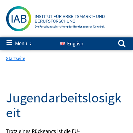
Springe
zum
Inhalt
Suchen nach:
≡
English
Menü
✘
Startseite
Jugendarbeitslosigk
eit
Trotz eines Rückgangs ist die EU-