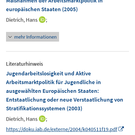
Maßnahmen der Arbeitsmarktpolitik in
n
n
n
e
europäischen Staaten
(2005)
s
n
t
I
Dietrich, Hans
;
e
n
r
n
mehr Informationen
ö
e
f
u
f
e
n
m
Literaturhinweis
e
F
Jugendarbeitslosigkeit und Aktive
n
e
Arbeitsmarktpolitik für Jugendliche in
n
ausgewählten Europäischen Staaten
:
s
t
Entstaatlichung oder neue Verstaatlichung von
e
Stratifikationssystemen
(2003)
r
I
Dietrich, Hans
;
ö
n
f
I
https://doku.iab.de/externe/2004/k040511f19.pdf
n