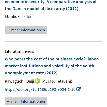
economic insecurity: A comparative analysis of
n
the Danish model of flexicurity
(2012)
s
t
Ebralidze, Ellen;
e
r
mehr Informationen
ö
f
f
n
Literaturhinweis
e
Who bears the cost of the business cycle?
:
labor-
n
market institutions and volatility of the youth
unemployment rate
(2012)
I
Kawaguchi, Daiji
;
Murao, Tetsushi;
n
I
https://doi.org/10.1186/2193-9004-1-10
n
n
e
n
mehr Informationen
u
e