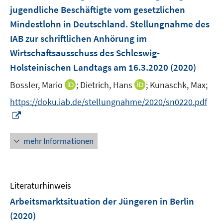
n
e
jugendliche Beschäftigte vom gesetzlichen
s
r
Mindestlohn in Deutschland. Stellungnahme des
t
ö
e
IAB zur schriftlichen Anhörung im
f
r
Wirtschaftsausschuss des Schleswig-
f
ö
Holsteinischen Landtags am 16.3.2020
n
(2020)
f
e
I
I
Bossler, Mario
f
;
Dietrich, Hans
;
Kunaschk, Max;
n
n
n
n
https://doku.iab.de/stellungnahme/2020/sn0220.pdf
n
n
e
I
e
e
n
n
u
u
n
mehr Informationen
e
e
e
m
m
u
F
F
e
e
e
Literaturhinweis
m
n
n
F
Arbeitsmarktsituation der Jüngeren in Berlin
s
s
e
(2020)
t
t
n