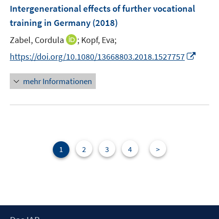
F
Intergenerational effects of further vocational
e
training in Germany
(2018)
n
I
Zabel, Cordula
;
Kopf, Eva;
s
n
t
I
https://doi.org/10.1080/13668803.2018.1527757
n
e
n
e
r
n
mehr Informationen
u
ö
e
e
f
u
m
f
e
F
n
m
e
e
F
n
n
e
1
2
3
4
>
s
n
t
s
e
t
r
e
ö
r
f