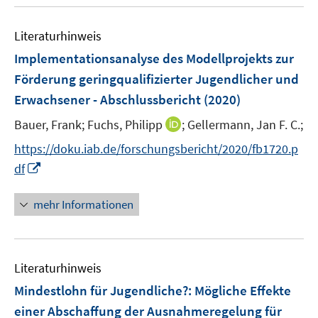
n
n
n
u
e
F
F
m
e
n
e
e
F
Literaturhinweis
m
n
n
e
F
Implementationsanalyse des Modellprojekts zur
s
s
n
e
t
t
Förderung geringqualifizierter Jugendlicher und
s
n
e
e
Erwachsener - Abschlussbericht
t
(2020)
s
r
r
e
t
I
Bauer, Frank;
Fuchs, Philipp
;
Gellermann, Jan F. C.;
ö
ö
r
e
n
f
f
https://doku.iab.de/forschungsbericht/2020/fb1720.p
ö
r
n
f
f
I
f
df
ö
e
n
n
n
f
f
u
e
e
n
n
mehr Informationen
f
e
n
n
e
e
n
m
u
n
e
F
e
n
e
Literaturhinweis
m
n
F
Mindestlohn für Jugendliche?
:
Mögliche Effekte
s
e
einer Abschaffung der Ausnahmeregelung für
t