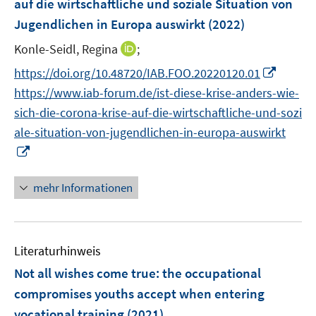
auf die wirtschaftliche und soziale Situation von
f
f
s
f
f
n
Jugendlichen in Europa auswirkt
(2022)
n
n
t
f
f
s
e
e
e
n
n
t
I
Konle-Seidl, Regina
;
n
n
r
e
e
e
n
I
https://doi.org/10.48720/IAB.FOO.20220120.01
ö
n
n
r
n
n
https://www.iab-forum.de/ist-diese-krise-anders-wie-
f
ö
e
n
f
sich-die-corona-krise-auf-die-wirtschaftliche-und-sozi
f
u
e
n
f
ale-situation-von-jugendlichen-in-europa-auswirkt
e
u
e
n
I
m
e
n
e
n
F
m
n
n
e
mehr Informationen
F
e
n
e
u
s
n
e
t
s
Literaturhinweis
m
e
t
F
r
Not all wishes come true: the occupational
e
e
ö
r
compromises youths accept when entering
n
f
ö
vocational training
(2021)