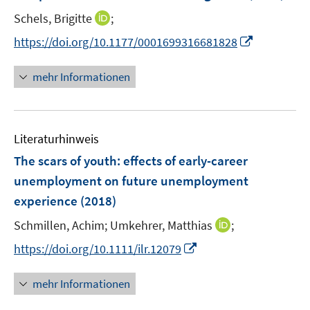
n
e
I
Schels, Brigitte
;
s
r
n
t
I
https://doi.org/10.1177/0001699316681828
ö
n
e
n
f
e
r
n
mehr Informationen
f
u
ö
e
n
e
f
u
e
m
f
e
n
F
n
Literaturhinweis
m
e
e
F
The scars of youth
:
effects of early-career
n
n
e
unemployment on future unemployment
s
n
experience
(2018)
t
s
e
t
I
Schmillen, Achim;
Umkehrer, Matthias
;
r
e
n
I
https://doi.org/10.1111/ilr.12079
ö
r
n
n
f
ö
e
n
f
mehr Informationen
f
u
e
n
f
e