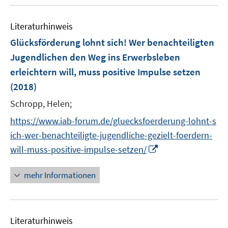
u
e
n
m
e
n
e
F
Literaturhinweis
m
n
e
F
Glücksförderung lohnt sich! Wer benachteiligten
n
e
Jugendlichen den Weg ins Erwerbsleben
s
n
erleichtern will, muss positive Impulse setzen
t
s
e
(2018)
t
r
e
Schropp, Helen;
ö
r
f
https://www.iab-forum.de/gluecksfoerderung-lohnt-s
ö
f
ich-wer-benachteiligte-jugendliche-gezielt-foerdern-
f
n
I
f
will-muss-positive-impulse-setzen/
e
n
n
n
n
e
mehr Informationen
e
n
u
e
Literaturhinweis
m