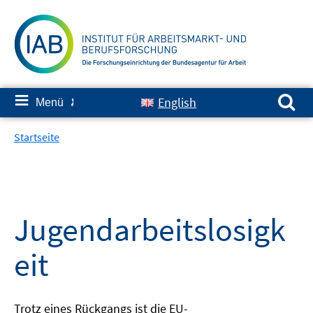
Springe
zum
Inhalt
Suchen nach:
≡
English
Menü
✘
Startseite
Jugendarbeitslosigk
eit
Trotz eines Rückgangs ist die EU-