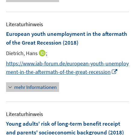
e
n
m
f
e
u
e
F
n
m
e
n
e
e
F
m
Literaturhinweis
n
n
e
F
European youth unemployment in the aftermath
s
n
e
t
of the Great Recession
(2018)
s
n
e
t
s
I
Dietrich, Hans
;
r
e
t
n
ö
https://www.iab-forum.de/european-youth-unemploy
r
e
n
f
I
ment-in-the-aftermath-of-the-great-recession
ö
r
e
f
n
f
ö
u
n
n
f
mehr Informationen
f
e
e
e
n
f
m
n
u
e
n
F
e
n
e
e
Literaturhinweis
m
n
n
F
Young adults' risk of long-term benefit receipt
s
e
and parents' socioeconomic background
(2018)
t