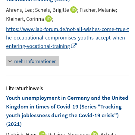
s
f
f
t
n
I
Ahrens, Lea;
Schels, Brigitte
;
Fischer, Melanie;
f
e
e
n
n
I
Kleinert, Corinna
;
r
n
n
e
n
https://www.iab-forum.de/not-all-wishes-come-true-t
ö
e
n
n
he-occupational-compromises-youths-accept-when-
f
u
e
f
I
e
entering-vocational-training
u
n
n
m
e
e
n
F
mehr Informationen
m
n
e
e
F
u
n
e
e
s
n
Literaturhinweis
m
t
s
F
e
Youth unemployment in Germany and the United
t
e
r
e
Kingdom in times of Covid-19 (Series "Tracking
n
ö
r
youth joblessness during the Covid-19 crisis")
s
f
ö
(2021)
t
f
f
e
n
I
f
I
Dietrich, Hans
;
Patzina, Alexander
;
Achatz,