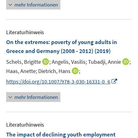
e
n
n
mehr Informationen
f
n
e
e
f
u
n
n
e
e
m
Literaturhinweis
n
F
On the extremes: poverty of young adults in
e
Greece and Germany (2008 - 2012)
(2019)
n
s
I
I
Schels, Brigitte
;
Angelis, Vasilis;
Tubadji, Annie
;
t
n
n
I
Haas, Anette;
Dietrich, Hans
;
e
n
n
n
I
https://doi.org/10.1007/978-3-030-16331-0_6
r
e
e
n
n
ö
u
u
e
n
mehr Informationen
f
e
e
u
e
f
m
m
e
u
n
F
F
m
e
e
e
e
F
Literaturhinweis
m
n
n
n
e
F
The impact of declining youth employment
s
s
n