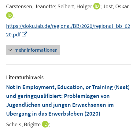
e
e
I
Carstensen, Jeanette;
Seibert, Holger
;
Jost, Oskar
s
r
r
n
t
I
;
ö
ö
n
e
n
f
f
https://doku.iab.de/regional/BB/2020/regional_bb_02
e
r
n
f
f
I
20.pdf
u
ö
e
n
n
n
e
f
u
e
e
n
mehr Informationen
m
f
e
n
n
e
F
n
m
u
e
e
F
e
n
n
e
Literaturhinweis
m
s
n
F
Not in Employment, Education, or Training (Neet)
t
s
e
e
und geringqualifiziert: Problemlagen von
t
n
r
e
Jugendlichen und jungen Erwachsenen im
s
ö
r
Übergang in das Erwerbsleben
(2020)
t
f
ö
e
f
I
Schels, Brigitte
;
f
r
n
n
f
ö