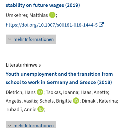
e
t
t
stability on future wages
(2019)
s
n
e
e
t
I
Umkehrer, Matthias
;
s
r
r
e
n
t
I
https://doi.org/10.1007/s00181-018-1444-5
ö
ö
r
n
e
n
f
f
ö
e
r
n
f
f
mehr Informationen
f
u
ö
e
n
n
f
e
f
u
e
e
n
m
f
e
n
n
e
F
n
Literaturhinweis
m
n
e
e
F
Youth unemployment and the transition from
n
n
e
school to work in Germany and Greece
(2018)
s
n
t
I
Dietrich, Hans
;
Tsokas, Ioanna;
Haas, Anette;
s
e
n
t
I
Angelis, Vasilis;
Schels, Brigitte
;
Dimaki, Katerina;
r
n
e
n
I
Tubadji, Annie
;
ö
e
r
n
n
f
u
ö
e
n
f
mehr Informationen
e
f
u