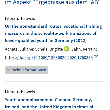
im Aspekt "Ergebnisse aus dem IAB"
Literaturhinweis
On the non-standard routes: vocational training
measures in the school-to-work transitions of
lower-qualified youth in Germany
(2022)
I
Achatz, Juliane;
Schels, Brigitte
;
Jahn, Kerstin;
n
I
https://doi.org/10.1080/13636820.2020.1760335
n
n
e
n
mehr Informationen
u
e
e
u
m
e
F
Literaturhinweis
m
e
F
Youth unemployment in Canada, Germany,
n
e
Ireland, and the United Kingdom in times of
s
n