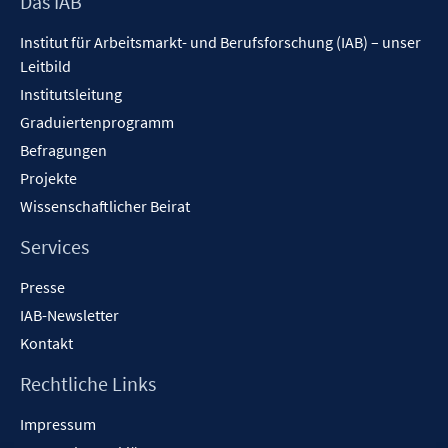
Footer
Das IAB
ö
f
Inhalt
f
n
Institut für Arbeitsmarkt- und Berufsforschung (IAB) – unser
f
e
Leitbild
n
n
Institutsleitung
e
n
Graduiertenprogramm
Befragungen
Projekte
Wissenschaftlicher Beirat
Services
Presse
IAB-Newsletter
Kontakt
Rechtliche Links
Impressum