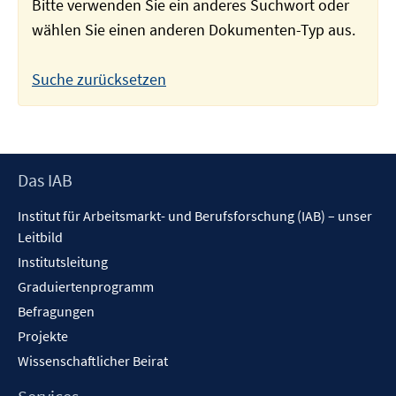
Bitte verwenden Sie ein anderes Suchwort oder
wählen Sie einen anderen Dokumenten-Typ aus.
Suche zurücksetzen
Footer
Das IAB
Inhalt
Institut für Arbeitsmarkt- und Berufsforschung (IAB) – unser
Leitbild
Institutsleitung
Graduiertenprogramm
Befragungen
Projekte
Wissenschaftlicher Beirat