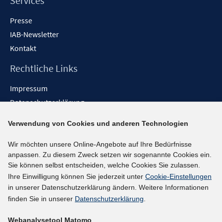
Services
Presse
IAB-Newsletter
Kontakt
Rechtliche Links
Impressum
Datenschutzerklärung
Erklärung zur Barrierefreiheit
Verwendung von Cookies und anderen Technologien
Barrieren melden
Wir möchten unsere Online-Angebote auf Ihre Bedürfnisse
Social-Media-Kanäle
anpassen. Zu diesem Zweck setzen wir sogenannte Cookies ein.
Sie können selbst entscheiden, welche Cookies Sie zulassen.
BlueSky
Ihre Einwilligung können Sie jederzeit unter
Cookie-Einstellungen
YouTube
in unserer Datenschutzerklärung ändern. Weitere Informationen
LinkedIn
finden Sie in unserer
Datenschutzerklärung
.
XING
Webanalysetool Matomo