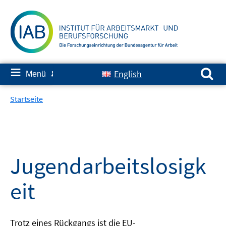
Springe
zum
Inhalt
Suchen nach:
≡
English
Menü
✘
Startseite
Jugendarbeitslosigk
eit
Trotz eines Rückgangs ist die EU-