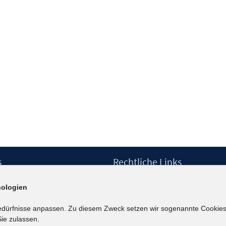
s
Rechtliche Links
Impressum
ologien
etter
Datenschutzerklärung
Erklärung zur Barrierefreiheit
edürfnisse anpassen. Zu diesem Zweck setzen wir sogenannte Cookies
Barrieren melden
ie zulassen.