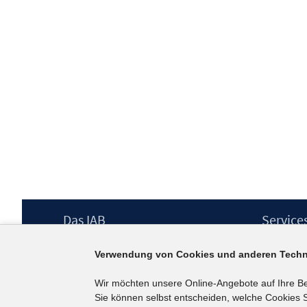
Footer
Das IAB
Service
Inhalt
Institut für Arbeitsmarkt- und
Presse
Verwendung von Cookies und anderen Techn
Berufsforschung (IAB) – unser Leitbild
IAB-Newsl
Institutsleitung
Kontakt
Wir möchten unsere Online-Angebote auf Ihre B
Graduiertenprogramm
Sie können selbst entscheiden, welche Cookies S