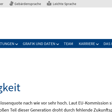
ter
Gebärdensprache
Leichte Sprache
LTUNGEN
GRAFIK UND DATEN
TEAM
KARRIERE
DAS 
gkeit
slosenquote nach wie vor sehr hoch. Laut EU-Kommission si
großen Teil dieser Generation droht durch fehlende Zukunft