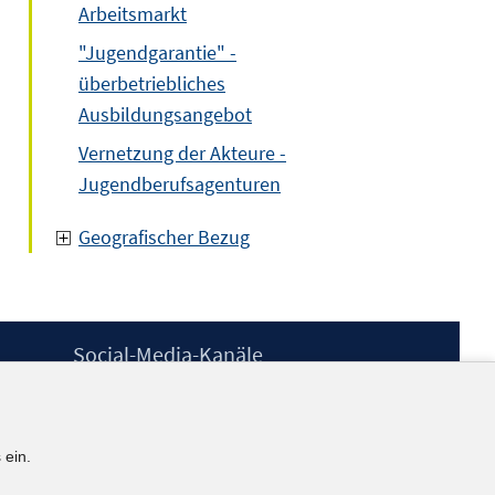
Arbeitsmarkt
"Jugendgarantie" -
überbetriebliches
Ausbildungsangebot
Vernetzung der Akteure -
Jugendberufsagenturen
Geografischer Bezug
Social-Media-Kanäle
BlueSky
YouTube
LinkedIn
 ein.
XING