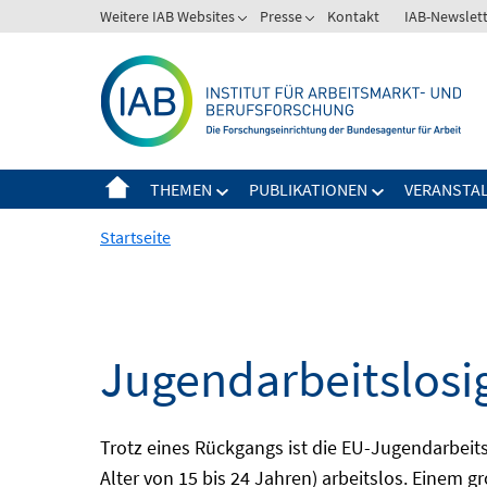
Springe
Weitere IAB Websites
Presse
Kontakt
IAB-Newslet
zum
Inhalt
THEMEN
PUBLIKATIONEN
VERANSTA
Startseite
Jugendarbeitslosi
Trotz eines Rückgangs ist die EU-Jugendarbeit
Alter von 15 bis 24 Jahren) arbeitslos. Einem 