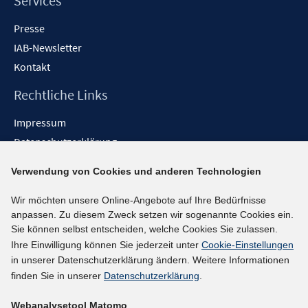
Services
Presse
IAB-Newsletter
Kontakt
Rechtliche Links
Impressum
Datenschutzerklärung
Erklärung zur Barrierefreiheit
Verwendung von Cookies und anderen Technologien
Barrieren melden
Wir möchten unsere Online-Angebote auf Ihre Bedürfnisse
Social-Media-Kanäle
anpassen. Zu diesem Zweck setzen wir sogenannte Cookies ein.
Sie können selbst entscheiden, welche Cookies Sie zulassen.
BlueSky
Ihre Einwilligung können Sie jederzeit unter
Cookie-Einstellungen
YouTube
in unserer Datenschutzerklärung ändern. Weitere Informationen
LinkedIn
finden Sie in unserer
Datenschutzerklärung
.
XING
Webanalysetool Matomo