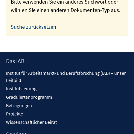
Bitte verwenden Sie ein anderes Suchwort oder
wählen Sie einen anderen Dokumenten-Typ aus.
Suche zurücksetzen
Footer
Das IAB
Inhalt
Institut für Arbeitsmarkt- und Berufsforschung (IAB) – unser
Leitbild
Institutsleitung
Graduiertenprogramm
Befragungen
Projekte
Wissenschaftlicher Beirat