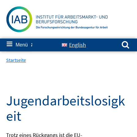
Springe
zum
Inhalt
Suchen nach:
≡
English
Menü
✘
Startseite
Jugendarbeitslosigk
eit
Trotz eines Rückgangs ist die EU-