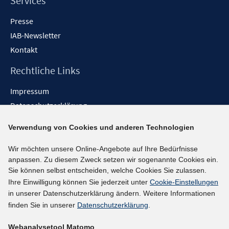
Services
Presse
IAB-Newsletter
Kontakt
Rechtliche Links
Impressum
Datenschutzerklärung
Erklärung zur Barrierefreiheit
Verwendung von Cookies und anderen Technologien
Barrieren melden
Wir möchten unsere Online-Angebote auf Ihre Bedürfnisse
Social-Media-Kanäle
anpassen. Zu diesem Zweck setzen wir sogenannte Cookies ein.
Sie können selbst entscheiden, welche Cookies Sie zulassen.
BlueSky
Ihre Einwilligung können Sie jederzeit unter
Cookie-Einstellungen
YouTube
in unserer Datenschutzerklärung ändern. Weitere Informationen
LinkedIn
finden Sie in unserer
Datenschutzerklärung
.
XING
Webanalysetool Matomo