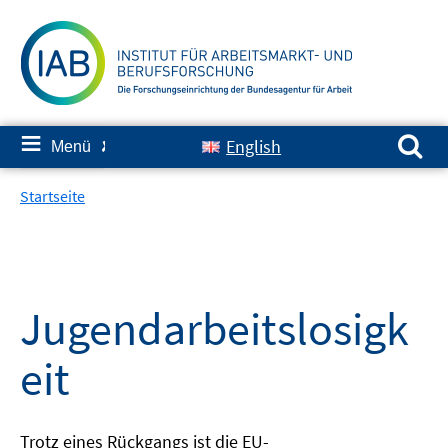
Springe
zum
Inhalt
Suchen nach:
≡
English
Menü
✘
Startseite
Jugendarbeitslosigk
eit
Trotz eines Rückgangs ist die EU-