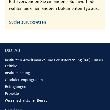
Bitte verwenden Sie ein anderes Suchwort oder
wählen Sie einen anderen Dokumenten-Typ aus.
Suche zurücksetzen
Footer
Das IAB
Inhalt
Institut für Arbeitsmarkt- und Berufsforschung (IAB) – unser
Leitbild
Institutsleitung
Graduiertenprogramm
Befragungen
Projekte
Wissenschaftlicher Beirat