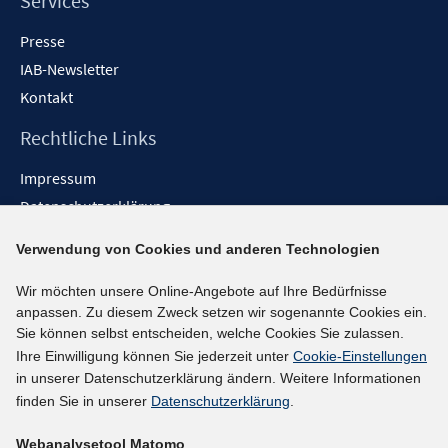
Services
Presse
IAB-Newsletter
Kontakt
Rechtliche Links
Impressum
Datenschutzerklärung
Erklärung zur Barrierefreiheit
Verwendung von Cookies und anderen Technologien
Barrieren melden
Wir möchten unsere Online-Angebote auf Ihre Bedürfnisse
Social-Media-Kanäle
anpassen. Zu diesem Zweck setzen wir sogenannte Cookies ein.
Sie können selbst entscheiden, welche Cookies Sie zulassen.
BlueSky
Ihre Einwilligung können Sie jederzeit unter
Cookie-Einstellungen
YouTube
in unserer Datenschutzerklärung ändern. Weitere Informationen
LinkedIn
finden Sie in unserer
Datenschutzerklärung
.
XING
Webanalysetool Matomo