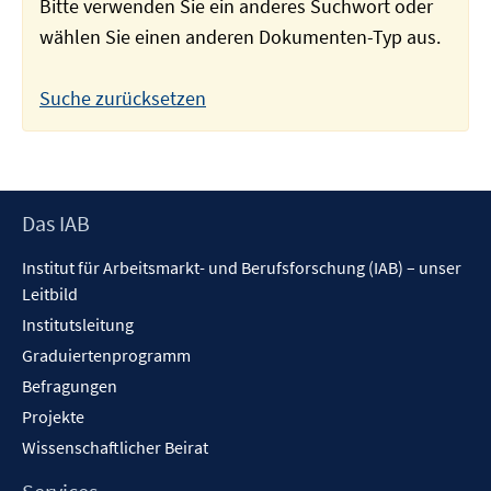
Bitte verwenden Sie ein anderes Suchwort oder
wählen Sie einen anderen Dokumenten-Typ aus.
Suche zurücksetzen
Footer
Das IAB
Inhalt
Institut für Arbeitsmarkt- und Berufsforschung (IAB) – unser
Leitbild
Institutsleitung
Graduiertenprogramm
Befragungen
Projekte
Wissenschaftlicher Beirat