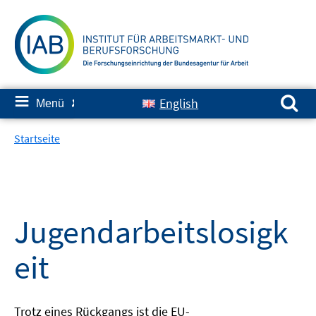
Springe
zum
Inhalt
Suchen nach:
≡
English
Menü
✘
Startseite
Jugendarbeitslosigk
eit
Trotz eines Rückgangs ist die EU-