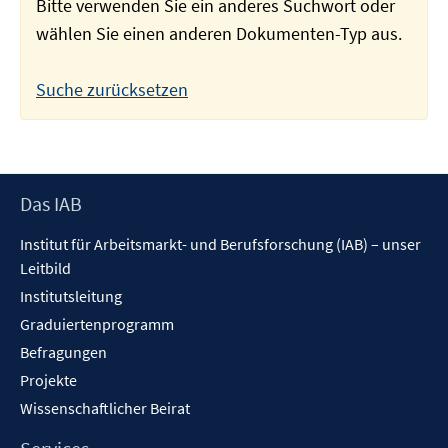
Bitte verwenden Sie ein anderes Suchwort oder
wählen Sie einen anderen Dokumenten-Typ aus.
Suche zurücksetzen
Footer
Das IAB
Inhalt
Institut für Arbeitsmarkt- und Berufsforschung (IAB) – unser
Leitbild
Institutsleitung
Graduiertenprogramm
Befragungen
Projekte
Wissenschaftlicher Beirat