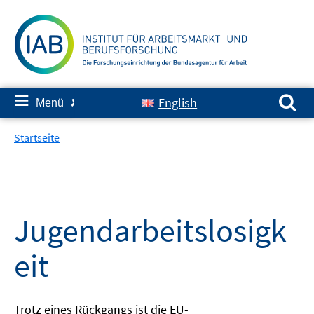
Springe
zum
Inhalt
Suchen nach:
≡
English
Menü
✘
Startseite
Jugendarbeitslosigk
eit
Trotz eines Rückgangs ist die EU-