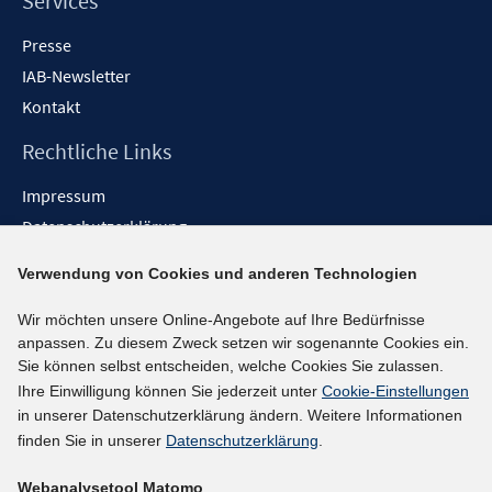
Services
Presse
IAB-Newsletter
Kontakt
Rechtliche Links
Impressum
Datenschutzerklärung
Erklärung zur Barrierefreiheit
Verwendung von Cookies und anderen Technologien
Barrieren melden
Wir möchten unsere Online-Angebote auf Ihre Bedürfnisse
Social-Media-Kanäle
anpassen. Zu diesem Zweck setzen wir sogenannte Cookies ein.
Sie können selbst entscheiden, welche Cookies Sie zulassen.
BlueSky
Ihre Einwilligung können Sie jederzeit unter
Cookie-Einstellungen
YouTube
in unserer Datenschutzerklärung ändern. Weitere Informationen
LinkedIn
finden Sie in unserer
Datenschutzerklärung
.
XING
Webanalysetool Matomo