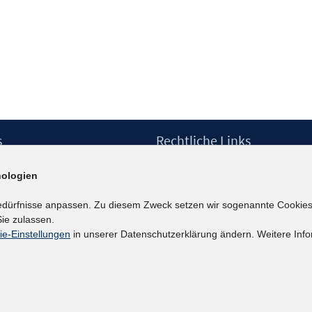
s
Rechtliche Links
Impressum
ologien
etter
Datenschutzerklärung
Erklärung zur Barrierefreiheit
edürfnisse anpassen. Zu diesem Zweck setzen wir sogenannte Cookies
Barrieren melden
ie zulassen.
ie-Einstellungen
in unserer Datenschutzerklärung ändern. Weitere Info