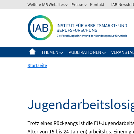
Springe
Weitere IAB Websites
Presse
Kontakt
IAB-Newslet
zum
Inhalt
THEMEN
PUBLIKATIONEN
VERANSTA
Startseite
Jugendarbeitslosi
Trotz eines Rückgangs ist die EU-Jugendarbeit
Alter von 15 bis 24 Jahren) arbeitslos. Einem 