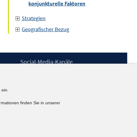
konjunkturelle Faktoren
Strategien
Geografischer Bezug
Social-Media-Kanäle
BlueSky
YouTube
LinkedIn
 ein.
XING
kununu
rmationen finden Sie in unserer
Netiquette