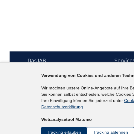
Footer
Das IAB
Service
Inhalt
Institut für Arbeitsmarkt- und
Presse
Verwendung von Cookies und anderen Techn
Berufsforschung (IAB) – unser Leitbild
IAB-Newsl
Institutsleitung
Kontakt
Wir möchten unsere Online-Angebote auf Ihre B
Graduiertenprogramm
Sie können selbst entscheiden, welche Cookies S
Befragungen
Ihre Einwilligung können Sie jederzeit unter
Cook
Projekte
Datenschutzerklärung
.
Wissenschaftlicher Beirat
Webanalysetool Matomo
Tracking erlauben
Tracking ablehnen