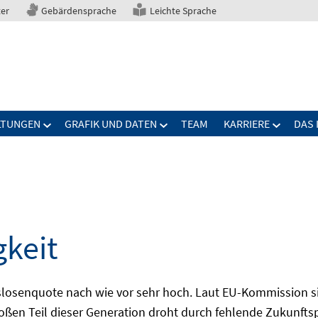
ter
Gebärdensprache
Leichte Sprache
LTUNGEN
GRAFIK UND DATEN
TEAM
KARRIERE
DAS 
gkeit
slosenquote nach wie vor sehr hoch. Laut EU-Kommission si
großen Teil dieser Generation droht durch fehlende Zukunft