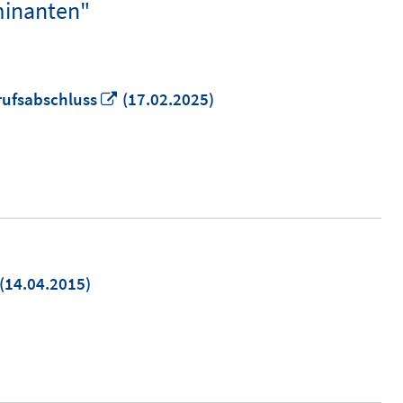
minanten"
In
ufsabschluss
(17.02.2025)
neuem
Fenster
öffnen
In
(14.04.2015)
neuem
Fenster
öffnen