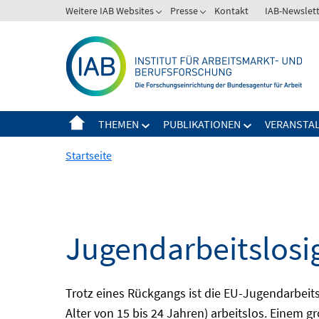
Springe
Weitere IAB Websites
Presse
Kontakt
IAB-Newslet
zum
Inhalt
THEMEN
PUBLIKATIONEN
VERANSTA
Startseite
Jugendarbeitslosi
Trotz eines Rückgangs ist die EU-Jugendarbeit
Alter von 15 bis 24 Jahren) arbeitslos. Einem 