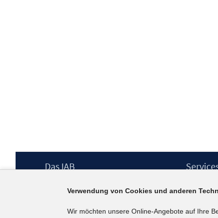
Footer
Das IAB
Service
Inhalt
Institut für Arbeitsmarkt- und
Presse
Verwendung von Cookies und anderen Techn
Berufsforschung (IAB) – unser Leitbild
IAB-Newsl
Institutsleitung
Kontakt
Wir möchten unsere Online-Angebote auf Ihre B