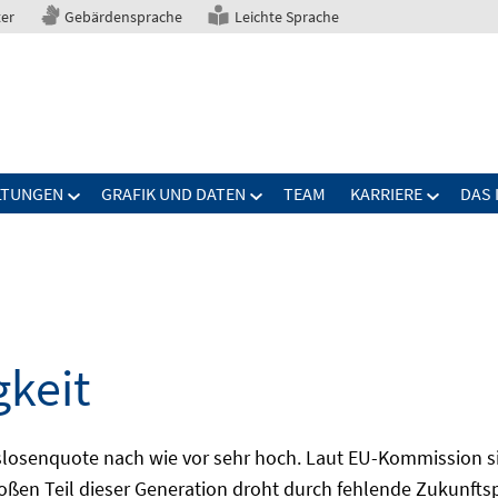
ter
Gebärdensprache
Leichte Sprache
LTUNGEN
GRAFIK UND DATEN
TEAM
KARRIERE
DAS 
gkeit
slosenquote nach wie vor sehr hoch. Laut EU-Kommission si
großen Teil dieser Generation droht durch fehlende Zukunft