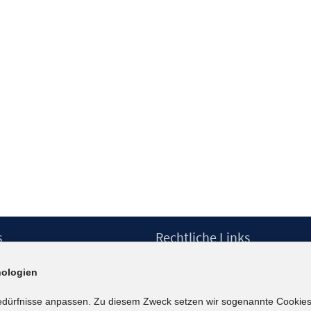
s
Rechtliche Links
Impressum
ologien
etter
Datenschutzerklärung
Erklärung zur Barrierefreiheit
edürfnisse anpassen. Zu diesem Zweck setzen wir sogenannte Cookies