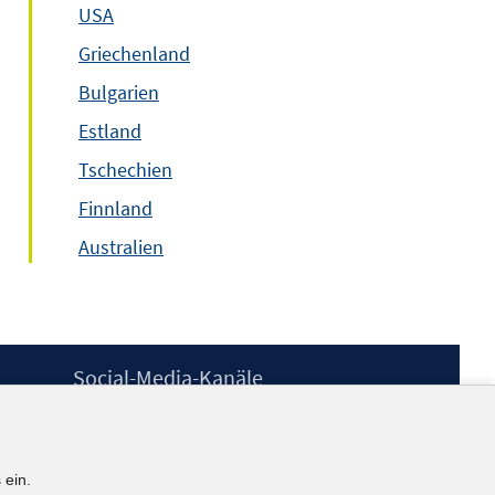
USA
Griechenland
Bulgarien
Estland
Tschechien
Finnland
Australien
Social-Media-Kanäle
BlueSky
YouTube
LinkedIn
 ein.